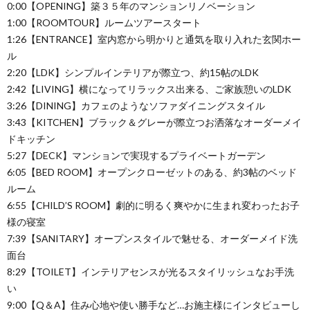
0:00【OPENING】築３５年のマンションリノベーション
1:00【ROOMTOUR】ルームツアースタート
1:26【ENTRANCE】室内窓から明かりと通気を取り入れた玄関ホー
ル
2:20【LDK】シンプルインテリアが際立つ、約15帖のLDK
2:42【LIVING】横になってリラックス出来る、ご家族憩いのLDK
3:26【DINING】カフェのようなソファダイニングスタイル
3:43【KITCHEN】ブラック＆グレーが際立つお洒落なオーダーメイ
ドキッチン
5:27【DECK】マンションで実現するプライベートガーデン
6:05【BED ROOM】オープンクローゼットのある、約3帖のベッド
ルーム
6:55【CHILD’S ROOM】劇的に明るく爽やかに生まれ変わったお子
様の寝室
7:39【SANITARY】オープンスタイルで魅せる、オーダーメイド洗
面台
8:29【TOILET】インテリアセンスが光るスタイリッシュなお手洗
い
9:00【Q＆A】住み心地や使い勝手など…お施主様にインタビューし