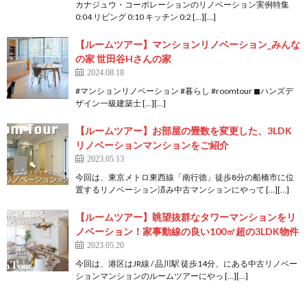
カナジュウ・コーポレーションのリノベーション実例特集
0:04 リビング 0:10 キッチン 0:2 […][…]
【ルームツアー】マンションリノベーション_みんな
の家 世田谷Hさんの家
2024.08.18
#マンションリノベーション #暮らし #roomtour ◼︎ハンズデ
ザイン一級建築士 […][…]
【ルームツアー】お部屋の畳数を変更した、3LDK
リノベーションマンションをご紹介
2023.05.13
今回は、東京メトロ東西線「南行徳」徒歩8分の船橋市に位
置するリノベーション済み中古マンションにやって […][…]
【ルームツアー】眺望抜群なタワーマンションをリ
ノベーション！家事動線の良い100㎡超の3LDK物件
2023.05.20
今回は、港区はJR線 / 品川駅 徒歩14分、にある中古リノベー
ションマンションのルームツアーにやっ […][…]