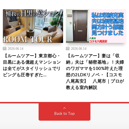
2026.06.14
2026.06.14
【ルームツアー】東京都心・
【ルームツアー】妻は「収
目黒にある億超えマンション
納」夫は「秘密基地」！夫婦
は全てがスタイリッシュでリ
のワガママを100%叶えた理
ビングも圧巻すぎた…
想の2LDKリノベ・【コスモ
八尾高安】 八尾市｜プロが
教える室内解説
Back to Top