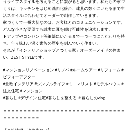
うライフスタイルを考えることに繋がると思います。私たちの家づ
くりは、キッチンをはじめ洗面化粧台、建具の数々にいたるまで生
活スタイルに合わせてオーダーで創作していきます。
家づくりで一番大切なのは、お客様とのコミュニケーションです。
どんな小さな要望でも誠実に耳を傾け可能性を追求します。
ドアノブやコンセント等細部にいたるまで一つ一つにこだわりを持
ち、年々味わい深く家族の歴史を刻んでいく住まい。
それが「インテリアショップとつくる家」オーダーメイドの住ま
い、ZEST STYLEです。
#マンションリノベーション #リノベ #ルームツアー #リフォーム #
ビフォーアフター
#北欧インテリア #シンプルライフ #ミニマリスト #モデルハウス #
注文住宅 #マンション
#暮らし #デザイン 住宅#暮らしを整える ＃暮らしのvlog
＝＝＝＝＝＝＝＝＝＝＝＝＝＝＝＝＝＝＝＝＝＝＝＝＝＝＝＝＝＝
＝＝＝＝＝＝＝＝＝