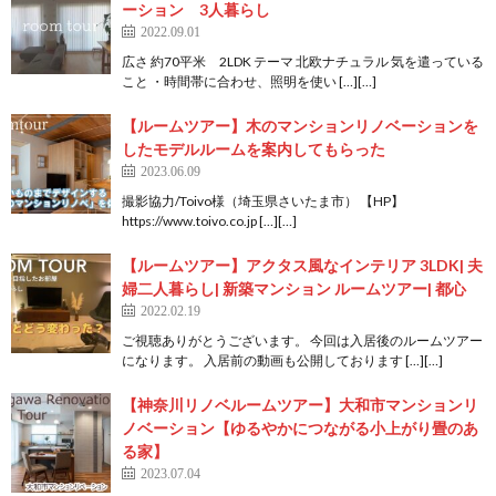
ーション 3人暮らし
2022.09.01
広さ 約70平米 2LDK テーマ 北欧ナチュラル 気を遣っている
こと ・時間帯に合わせ、照明を使い […][…]
【ルームツアー】木のマンションリノベーションを
したモデルルームを案内してもらった
2023.06.09
撮影協力/Toivo様（埼玉県さいたま市） 【HP】
https://www.toivo.co.jp […][…]
【ルームツアー】アクタス風なインテリア 3LDK| 夫
婦二人暮らし| 新築マンション ルームツアー| 都心
2022.02.19
ご視聴ありがとうございます。 今回は入居後のルームツアー
になります。 入居前の動画も公開しております […][…]
【神奈川リノベルームツアー】大和市マンションリ
ノベーション【ゆるやかにつながる小上がり畳のあ
る家】
2023.07.04