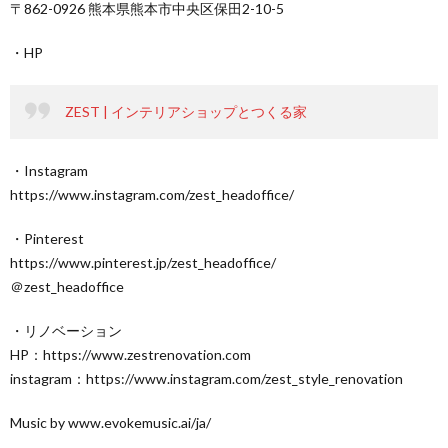
〒862-0926 熊本県熊本市中央区保田2-10-5
・HP
ZEST | インテリアショップとつくる家
・Instagram
https://www.instagram.com/zest_headoffice/
・Pinterest
https://www.pinterest.jp/zest_headoffice/
＠zest_headoffice
・リノベーション
HP：https://www.zestrenovation.com
instagram：https://www.instagram.com/zest_style_renovation
Music by www.evokemusic.ai/ja/