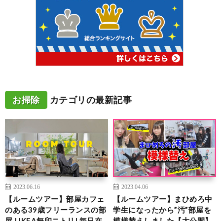
お掃除
カテゴリの最新記事
2023.06.16
2023.04.06
【ルームツアー】部屋カフェ
【ルームツアー】まひめろ中
のある39歳フリーランスの部
学生になったから”汚”部屋を
屋 | IKEA無印ニトリ| 毎日在
模様替えしました【大公開】