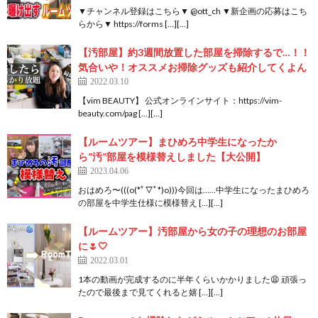
▼チャンネル登録はこちら▼ @ott_ch ▼新企画の応募はこち
らから▼ https://forms […][…]
【汚部屋】約3週間放置した部屋を掃除するで…！！
気合いや！オススメお掃除グッズも紹介してくよん
2022.03.10
【vim BEAUTY】 公式オンラインサイト：https://vim-
beauty.com/pag […][…]
【ルームツアー】まひめろ中学生になったか
ら”汚”部屋を模様替えしました【大公開】
2023.04.06
おはめろ〜(((o(*ﾟ▽ﾟ*)o)))今回は……中学生になったまひめろ
の部屋を中学生仕様に模様替え […][…]
【ルームツアー】汚部屋から女の子の理想のお部屋
に🌷🤍
2022.03.01
1本の動画が完成するのに半年くらいかかりました😩 頑張っ
たので最後まで見てくれると嬉 […][…]