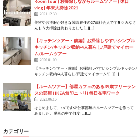
Room tour | お掃除しながらルームツアー | 休日
vlog | 年末大掃除2021
2021.12.30
美容やお洋服が好きな関西在住の27歳社会人です🐈♡ みなさ
んもう大掃除は終わりました […][…]
【キッチンツアー・前編】お掃除しやすいシンプル
キッチン/キッチン収納/4人暮らし/戸建てマイホー
ム/ルームツアー
2020.01.09
【キッチンツアー・前編】お掃除しやすいシンプルキッチン/
キッチン収納/4人暮らし/戸建てマイホーム/ […][…]
【ルームツアー】部屋カフェのある39歳フリーラン
スの部屋 | IKEA無印ニトリ| 毎日在宅ワーク
2023.06.16
はじめまして、soiです🍉 仕事部屋のルームツアーを作って
みました。 動画の中で何度 […][…]
カテゴリー