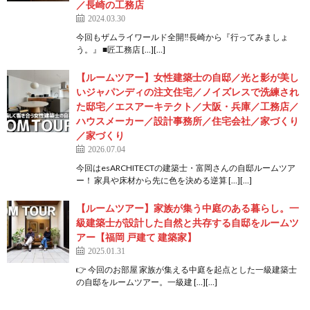
／長崎の工務店
2024.03.30
今回もザムライワールド全開‼️長崎から『行ってみましょ
う。』 ■匠工務店 […][…]
【ルームツアー】女性建築士の自邸／光と影が美し
いジャパンディの注文住宅／ノイズレスで洗練され
た邸宅／エスアーキテクト／大阪・兵庫／工務店／
ハウスメーカー／設計事務所／住宅会社／家づくり
／家づくり
2026.07.04
今回はesARCHITECTの建築士・富岡さんの自邸ルームツア
ー！ 家具や床材から先に色を決める逆算 […][…]
【ルームツアー】家族が集う中庭のある暮らし。一
級建築士が設計した自然と共存する自邸をルームツ
アー【福岡 戸建て 建築家】
2025.01.31
👉 今回のお部屋 家族が集える中庭を起点とした一級建築士
の自邸をルームツアー。一級建 […][…]