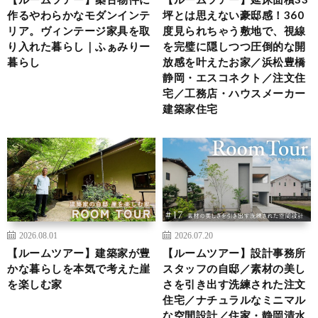
作るやわらかなモダンインテ
坪とは思えない豪邸感！360
リア。ヴィンテージ家具を取
度見られちゃう敷地で、視線
り入れた暮らし｜ふぁみりー
を完璧に隠しつつ圧倒的な開
暮らし
放感を叶えたお家／浜松豊橋
静岡・エスコネクト／注文住
宅／工務店・ハウスメーカー
建築家住宅
2026.08.01
2026.07.20
【ルームツアー】建築家が豊
【ルームツアー】設計事務所
かな暮らしを本気で考えた崖
スタッフの自邸／素材の美し
を楽しむ家
さを引き出す洗練された注文
住宅／ナチュラルなミニマル
な空間設計／住家・静岡清水