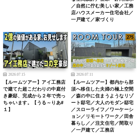
／自然に佇む美しい家／工務
店ハウスメーカー住宅会社／
一戸建て／家づくり
2026.07.15
2026.07.11
【ルームツアー】アイ工務店
【ルームツアー】都内から那
で建てた超こだわりの中庭付
須へ移住した夫婦の極上空間
き豪邸、完成から２年で売っ
／森の中に住まうようなリゾ
ちゃいます。【うる～りあ#
ート邸宅／大人のモダン邸宅
１】
／スローライフ／ワーケーシ
ョン／リモートワーク／田舎
暮らし／／注文住宅／間取り
／一戸建て／工務店