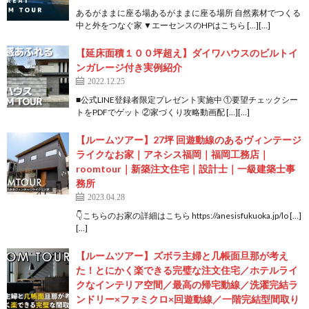
あるがままに座る場あるがままに座る場所 自然素材でつくる
中と外をつなぐ家 ▼エーセンスのHPはこちら […][…]
【延床面積１００坪超え】ダイワハウスのビルトイ
ンガレージ付き実例紹介
2022.12.25
■公式LINE登録者限定プレゼント実施中 ①要望チェックシー
トをPDFでゲット ②家づくり攻略動画配 […][…]
【ルームツアー】27坪 回遊動線のあるヴィンテージ
ライクなお家｜アネシス福岡｜福岡工務店｜
roomtour｜新築注文住宅｜設計士｜一級建築士事
務所
2023.04.28
👇こちらのお家の詳細はこちら https://anesisfukuoka.jp/lo […]
[…]
【ルームツアー】ズボラ主婦と几帳面旦那が考え
た！とにかく楽できる完璧な注文住宅／ホテルライ
クなインテリア空間／最高の帰宅動線／洗濯完結ラ
ンドリー×ファミクロ×回遊動線／一階完結型間取り