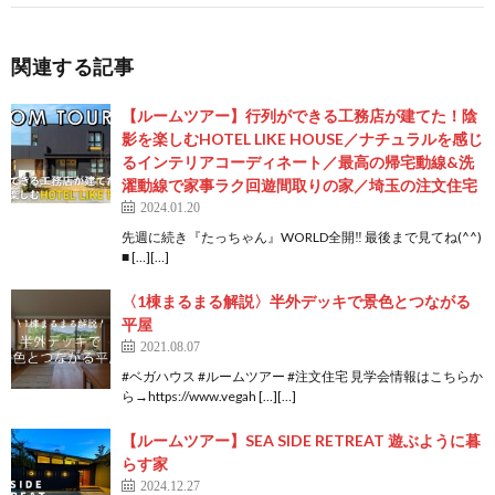
関連する記事
【ルームツアー】行列ができる工務店が建てた！陰
影を楽しむHOTEL LIKE HOUSE／ナチュラルを感じ
るインテリアコーディネート／最高の帰宅動線&洗
濯動線で家事ラク回遊間取りの家／埼玉の注文住宅
2024.01.20
先週に続き『たっちゃん』WORLD全開‼️ 最後まで見てね(^^)
■ […][…]
〈1棟まるまる解説〉半外デッキで景色とつながる
平屋
2021.08.07
#ベガハウス #ルームツアー #注文住宅 見学会情報はこちらか
ら→https://www.vegah […][…]
【ルームツアー】SEA SIDE RETREAT 遊ぶように暮
らす家
2024.12.27