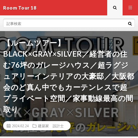
Room Tour 18
【ルームツアー】
BLACK×GRAY×SILVER／経営者の住
む76坪のガレージハウス／超ラグジ
ュアリーインテリアの大豪邸／大阪都
会のど真ん中でもカーテンレスで超
プライベート空間／家事動線最高の間
取り
2024.02.24
建築家 設計士