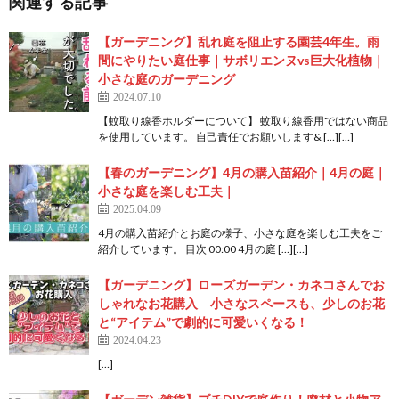
関連する記事
【ガーデニング】乱れ庭を阻止する園芸4年生。雨
間にやりたい庭仕事｜サボリエンヌvs巨大化植物｜
小さな庭のガーデニング
2024.07.10
【蚊取り線香ホルダーについて】 蚊取り線香用ではない商品
を使用しています。 自己責任でお願いします& […][…]
【春のガーデニング】4月の購入苗紹介｜4月の庭｜
小さな庭を楽しむ工夫｜
2025.04.09
4月の購入苗紹介とお庭の様子、小さな庭を楽しむ工夫をご
紹介しています。 目次 00:00 4月の庭 […][…]
【ガーデニング】ローズガーデン・カネコさんでお
しゃれなお花購入 小さなスペースも、少しのお花
と“アイテム”で劇的に可愛いくなる！
2024.04.23
[…]