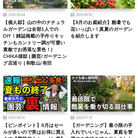
2026.08.04
2026.08.02
【個人邸】山の中のナチュラ
【8月のお庭紹介】酷暑でも
ルガーデンは全部1人での
花いっぱい！真夏のガーデン
DIY！雑誌掲載の手作りキッ
を紹介します
チンもカントリー調が可愛い
素敵でお洒落な景色！|
CHIKA様邸 | 園芸/ガーデニン
グ店巡り | 和歌山/有田
2026.08.01
2026.07.31
【ピンポイント】8月はセー
【ガーデニング】最小限の手
ルが多いので実はお得に買え
入れでいいじゃん。夏庭を管