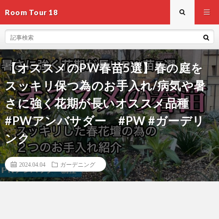
Room Tour 18
【オススメのPW春苗5選】春の庭を
スッキリ保つ為のお手入れ/病気や暑
さに強く花期が長いオススメ品種
#PWアンバサダー #PW #ガーデリ
ンク
2024.04.04
ガーデニング