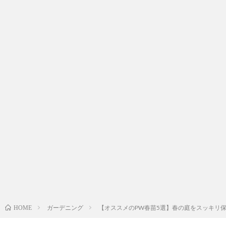
ガーデニング
【オススメのPW春苗5選】春の庭をスッキリ保
HOME