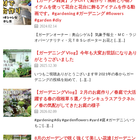
【ガーデン雑貨】プチDIYで庭作り！廃材と小物ア
イテムを使って花台と花台に飾るアイテムを作る動
画です。#gardening #ガーデニング #flowers
#garden #diy
2024.02.14
【ガーデンオーナー：奥山シゲル】 気象予報士・ＭＣ・ラジ
オパーソナリティ・元ＴＢＳレポーター お花と […][…]
【ガーデニング Vlog】今年も大変お世話になりあり
がとうございました
2025.12.30
いつもご視聴ありがとうございます🌸 2021年の春からガー
デニングの投稿を始めて、 […][…]
【ガーデニングVlog】２月のお庭作り／春庭で大活
躍する春の宿根草５選／ラナンキュラスアラクネJr.
／春の気配がしてきたお庭の様子
2026.02.09
#gardening #diy #gardenflowers #yard #庭 #ガーデニンいつ
もご […][…]
8月のガーデンで咲く強くて美しい花達 [ガーデニン