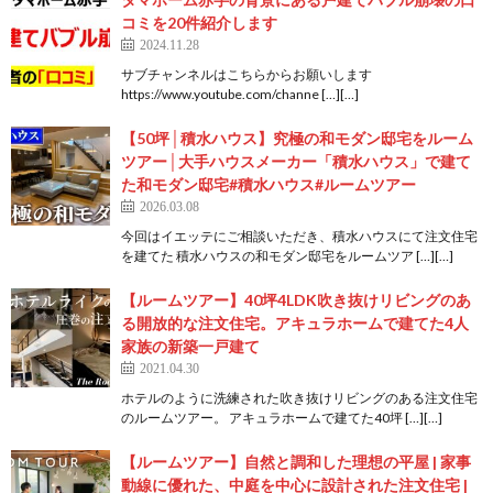
コミを20件紹介します
2024.11.28
サブチャンネルはこちらからお願いします
https://www.youtube.com/channe […][…]
【50坪│積水ハウス】究極の和モダン邸宅をルーム
ツアー│大手ハウスメーカー「積水ハウス」で建て
た和モダン邸宅#積水ハウス#ルームツアー
2026.03.08
今回はイエッテにご相談いただき、積水ハウスにて注文住宅
を建てた 積水ハウスの和モダン邸宅をルームツア […][…]
【ルームツアー】40坪4LDK吹き抜けリビングのあ
る開放的な注文住宅。アキュラホームで建てた4人
家族の新築一戸建て
2021.04.30
ホテルのように洗練された吹き抜けリビングのある注文住宅
のルームツアー。 アキュラホームで建てた40坪 […][…]
【ルームツアー】自然と調和した理想の平屋 | 家事
動線に優れた、中庭を中心に設計された注文住宅 |