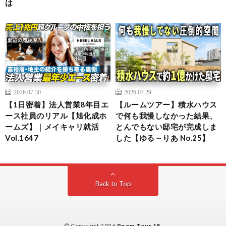
は
2026.07.30
2026.07.29
【1日密着】法人営業8年目エ
【ルームツアー】積水ハウス
ース社員のリアル【旭化成ホ
で何も我慢しなかった結果、
ームズ】｜メイキャリ就活
とんでもない邸宅が完成しま
Vol.1647
した【ゆる～りあ No.25】
Back to Top
© Copyright 2026
Room Tour 18
.