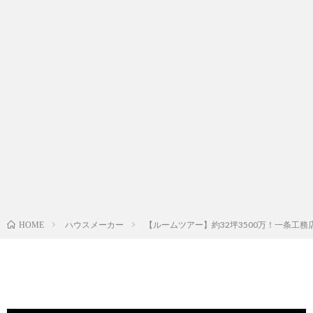
ハウスメーカー
【ルームツアー】約32坪3500万！一条工務店i
HOME