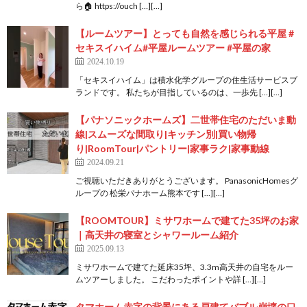
ら🏠 https://ouch […][…]
【ルームツアー】とっても自然を感じられる平屋 #
セキスイハイム#平屋ルームツアー #平屋の家
2024.10.19
「セキスイハイム」は積水化学グループの住生活サービスブ
ランドです。 私たちが⽬指しているのは、⼀歩先 […][…]
【パナソニックホームズ】二世帯住宅のただいま動
線|スムーズな間取り|キッチン別|買い物帰
り|RoomTour|パントリー|家事ラク|家事動線
2024.09.21
ご視聴いただきありがとうございます。 PanasonicHomesグ
ループの 松栄パナホーム熊本です […][…]
【ROOMTOUR】ミサワホームで建てた35坪のお家
｜高天井の寝室とシャワールーム紹介
2025.09.13
ミサワホームで建てた延床35坪、3.3m高天井の自宅をルー
ムツアーしました。 こだわったポイントや詳 […][…]
タマホーム赤字の背景にある戸建てバブル崩壊の口