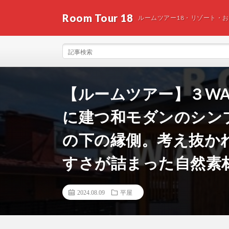
Room Tour 18
ルームツアー18・リゾート・
【ルームツアー】３W
に建つ和モダンのシン
の下の縁側。考え抜か
すさが詰まった自然素
2024.08.09
平屋