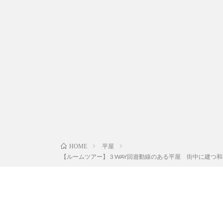
平屋
HOME
【ルームツアー】３WAY回遊動線のある平屋 街中に建つ