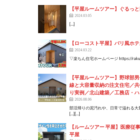
【平屋ルームツアー】ぐるっと
2024.03.05
[…]
【ローコスト平屋】バリ風ホテル
2024.03.22
▽楽ちん住宅ホームページ https://rakuch
【平屋ルームツアー】野球部男
線と大容量収納の注文住宅／共
り実例／北山建築／工務店・ハ
2026.08.06
部活帰りの泥汚れや、日常で溢れる大
[…][…]
【ルームツアー 平屋】医療従
平屋