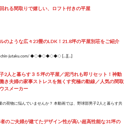
回れる間取りで嬉しい、ロフト付きの平屋
のような広々23畳のLDK！21.8坪の平屋別荘をご紹介
in-jutaku.com/ ◆◇◆◇◆◇◆◇ […][…]
子2人と暮らす３５坪の平屋／泥汚れも即リセット！神動
働き夫婦の家事ストレスを無くす究極の動線／人気の間取
ウスメーカー
量の荷物に悩んでいませんか？ 本動画では、野球部男子2人と暮らす共
事者のご夫婦が建てたデザイン性が高い超高性能な31坪の