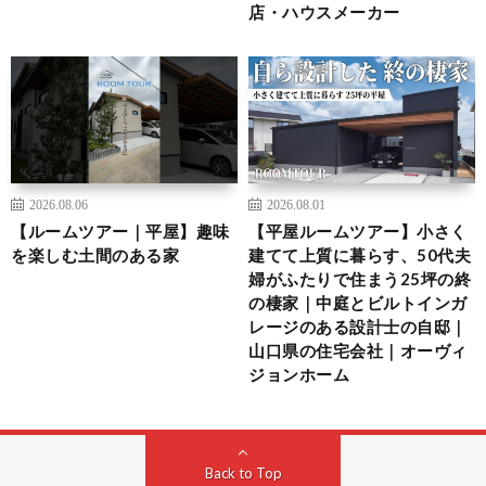
店・ハウスメーカー
2026.08.06
2026.08.01
【ルームツアー｜平屋】趣味
【平屋ルームツアー】小さく
を楽しむ土間のある家
建てて上質に暮らす、50代夫
婦がふたりで住まう25坪の終
の棲家｜中庭とビルトインガ
レージのある設計士の自邸｜
山口県の住宅会社｜オーヴィ
ジョンホーム
Back to Top