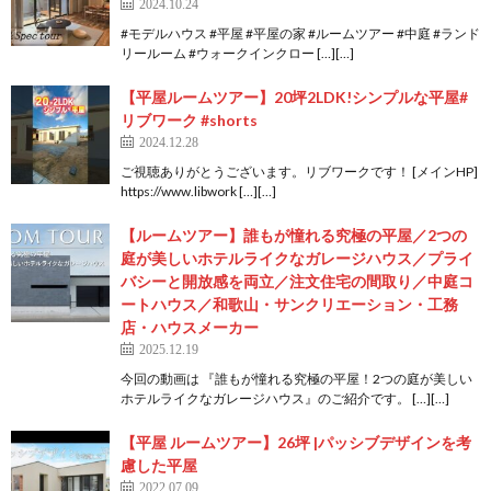
2024.10.24
#モデルハウス #平屋 #平屋の家 #ルームツアー #中庭 #ランド
リールーム #ウォークインクロー […][…]
【平屋ルームツアー】20坪2LDK!シンプルな平屋#
リブワーク #shorts
2024.12.28
ご視聴ありがとうございます。リブワークです！ [メインHP]
https://www.libwork […][…]
【ルームツアー】誰もが憧れる究極の平屋／2つの
庭が美しいホテルライクなガレージハウス／プライ
バシーと開放感を両立／注文住宅の間取り／中庭コ
ートハウス／和歌山・サンクリエーション・工務
店・ハウスメーカー
2025.12.19
今回の動画は 『誰もが憧れる究極の平屋！2つの庭が美しい
ホテルライクなガレージハウス』のご紹介です。 […][…]
【平屋 ルームツアー】26坪 |パッシブデザインを考
慮した平屋
2022.07.09