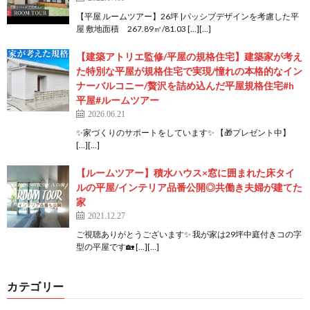
【平屋 ルームツアー】26坪 |パッシブデザインを考慮した平
屋 敷地面積 267.89㎡/81.03 […][…]
【建築アトリエ監修/平屋の規格住宅】建築家が考え
た特別な平屋が規格住宅で実現/憧れの本格的なイン
ナーバルコニー/贅沢を詰め込んだ平屋規格住宅#h
平屋#ルームツアー
2026.06.21
✨家づくりのサポートをしています✨ 【🎁プレゼント中】
[…][…]
【ルームツアー】積水ハウス×窓に囲まれた床タイ
ルの平屋/インテリア品番公開◎共働き夫婦が建てた
家
2021.12.27
ご視聴ありがとうございます✨ 我が家は29坪中庭付きコの字
型の平屋です🏡 […][…]
カテゴリー