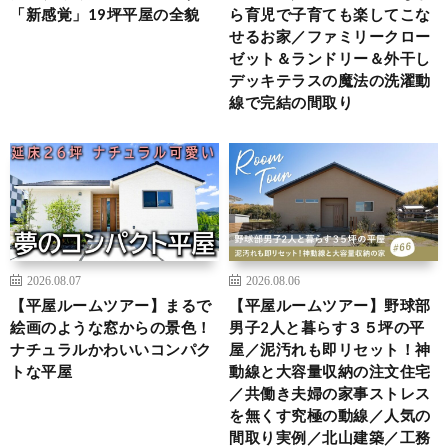
「新感覚」19坪平屋の全貌
ら育児で子育ても楽してこな
せるお家／ファミリークロー
ゼット＆ランドリー＆外干し
デッキテラスの魔法の洗濯動
線で完結の間取り
2026.08.07
2026.08.06
【平屋ルームツアー】まるで
【平屋ルームツアー】野球部
絵画のような窓からの景色！
男子2人と暮らす３５坪の平
ナチュラルかわいいコンパク
屋／泥汚れも即リセット！神
トな平屋
動線と大容量収納の注文住宅
／共働き夫婦の家事ストレス
を無くす究極の動線／人気の
間取り実例／北山建築／工務