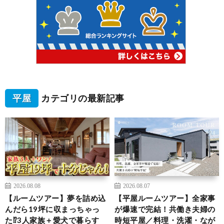
平屋
カテゴリの最新記事
2026.08.08
2026.08.07
【ルームツアー】夢を詰め込
【平屋ルームツアー】全家事
んだら19坪に収まっちゃっ
が爆速で完結！共働き夫婦の
た⁉︎3人家族＋愛犬で暮らす
時短平屋／料理・洗濯・なが