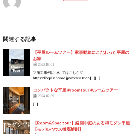
関連する記事
【平屋ルームツアー】家事動線にこだわった平屋の
お家
2023.03.01
▽施工事例についてはこちら▽
https://lifeplushome.jp/works/ #roo […][…]
コンパクトな平屋 #roomtour #ルームツアー
2024.02.09
[…]
【Room&Spec tour】縁側中庭のある和モダン平屋
【モデルハウス徹底解剖】