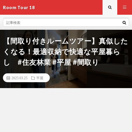
Room Tour 18
【間取り付きルームツアー】真似した
くなる！最適収納で快適な平屋暮ら
し #住友林業 #平屋 #間取り
2025.03.25
平屋