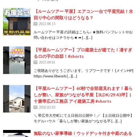
【ルームツアー 平屋】エアコン一台で平屋完結！水
回り中心の間取りはどうなる？
2022.08.13
ルームツアー 平屋 の詳細はこちら↓ ★無料パンフレットやお
問い合わせはコチラから★ ➡ […][…]
【平屋ルームツアー】プロ建築士が建てた！凄すぎ
るロの字の自邸！#shorts
2025.09.01
ご視聴ありがとうございます。リブワークです！ [メインHP]
https://www.libwork […][…]
【平屋ルームツアー】60秒で全部屋見れます！暮ら
しが整い、家族がつながる平屋【3LDK/29.43坪】|
十勝帯広の工務店 アイ建築工房 #shorts
2026.02.03
＼ 帯広市大空町にて土日祝日公開中！／ 【土日祝日公開中】
モデルハウス「暮らしが整い家族がつながる平 […][…]
無駄のない家事導線！ウッドデッキ付き中庭のある