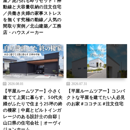
屋／泥汚れも即リセット！神
動線と大容量収納の注文住宅
／共働き夫婦の家事ストレス
を無くす究極の動線／人気の
間取り実例／北山建築／工務
店・ハウスメーカー
2026.08.01
2026.07.31
【平屋ルームツアー】小さく
【平屋ルームツアー】コンパ
建てて上質に暮らす、50代夫
クトな平屋を建てたい人必見
婦がふたりで住まう25坪の終
のお家 #ココチエ #注文住宅
の棲家｜中庭とビルトインガ
レージのある設計士の自邸｜
山口県の住宅会社｜オーヴィ
ジョンホーム