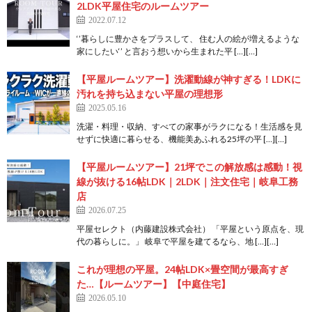
2LDK平屋住宅のルームツアー
2022.07.12
‘’暮らしに豊かさをプラスして、 住む人の絵が増えるような
家にしたい‘’ と言おう想いから生まれた平 […][…]
【平屋ルームツアー】洗濯動線が神すぎる！LDKに
汚れを持ち込まない平屋の理想形
2025.05.16
洗濯・料理・収納、すべての家事がラクになる！生活感を見
せずに快適に暮らせる、機能美あふれる25坪の平 […][…]
【平屋ルームツアー】21坪でこの解放感は感動！視
線が抜ける16帖LDK｜2LDK｜注文住宅｜岐阜工務
店
2026.07.25
平屋セレクト（内藤建設株式会社） 「平屋という原点を、現
代の暮らしに。」 岐阜で平屋を建てるなら、地 […][…]
これが理想の平屋。24帖LDK×畳空間が最高すぎ
た…【ルームツアー】【中庭住宅】
2026.05.10