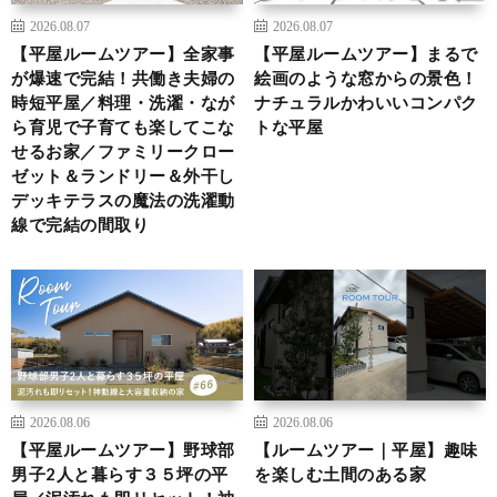
2026.08.07
2026.08.07
【平屋ルームツアー】全家事
【平屋ルームツアー】まるで
が爆速で完結！共働き夫婦の
絵画のような窓からの景色！
時短平屋／料理・洗濯・なが
ナチュラルかわいいコンパク
ら育児で子育ても楽してこな
トな平屋
せるお家／ファミリークロー
ゼット＆ランドリー＆外干し
デッキテラスの魔法の洗濯動
線で完結の間取り
2026.08.06
2026.08.06
【平屋ルームツアー】野球部
【ルームツアー｜平屋】趣味
男子2人と暮らす３５坪の平
を楽しむ土間のある家