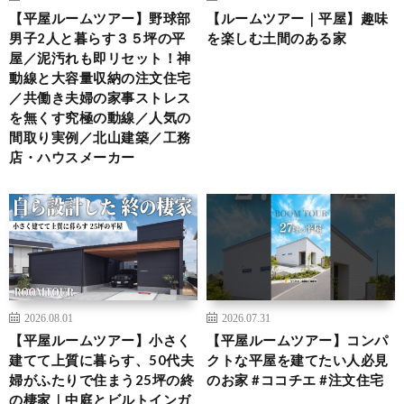
【平屋ルームツアー】野球部
【ルームツアー｜平屋】趣味
男子2人と暮らす３５坪の平
を楽しむ土間のある家
屋／泥汚れも即リセット！神
動線と大容量収納の注文住宅
／共働き夫婦の家事ストレス
を無くす究極の動線／人気の
間取り実例／北山建築／工務
店・ハウスメーカー
2026.08.01
2026.07.31
【平屋ルームツアー】小さく
【平屋ルームツアー】コンパ
建てて上質に暮らす、50代夫
クトな平屋を建てたい人必見
婦がふたりで住まう25坪の終
のお家 #ココチエ #注文住宅
の棲家｜中庭とビルトインガ