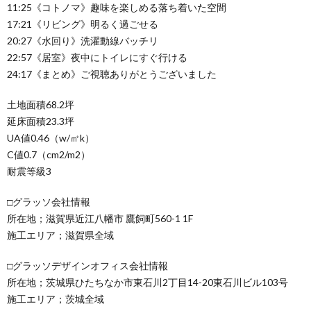
11:25《コトノマ》趣味を楽しめる落ち着いた空間
17:21《リビング》明るく過ごせる
20:27《水回り》洗濯動線バッチリ
22:57《居室》夜中にトイレにすぐ行ける
24:17《まとめ》ご視聴ありがとうございました
土地面積68.2坪
延床面積23.3坪
UA値0.46（w/㎡k）
C値0.7（cm2/m2）
耐震等級3
□グラッソ会社情報
所在地；滋賀県近江八幡市 鷹飼町560-1 1F
施工エリア；滋賀県全域
□グラッソデザインオフィス会社情報
所在地；茨城県ひたちなか市東石川2丁目14-20東石川ビル103号
施工エリア；茨城全域