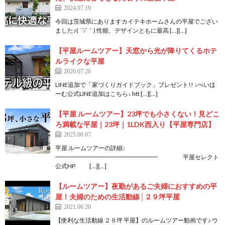
2024.07.19
今回は茨城県にありますカイテキホームさんの平屋でござい
ました♪( ´▽｀) 性能、デザインともに最高 […][…]
【平屋ルームツアー】天窓から光が降りてくるホテ
ルライクな平屋
2026.07.28
LINE追加で「家づくりガイドブック」プレゼント!! ↓ぺいほ
ーむ公式LINE追加はこちら↓ htt […][…]
【平屋 ルームツアー】23坪でも小さくない！見どこ
ろ満載な平屋｜23坪｜1LDK西入り【平屋専門店】
2025.06.07
平屋 ルームツアーの詳細↓
━━━━━━━━━━━━━━━━━ 平屋セレクト
公式HP […][…]
【ルームツアー】夜勤があるご夫婦におすすめの平
屋！夫婦のための生活動線│２９坪平屋
2021.06.20
【便利な生活動線 ２９坪 平屋】のルームツアー動画です♪ ウ