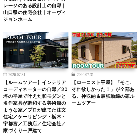
レージのある設計士の自邸｜
山口県の住宅会社｜オーヴィ
ジョンホーム
2026.07.31
2026.07.31
【ルームツアー】インテリア
【ローコスト平屋】「そこ、
コーディネーターの自邸／30
それ欲しかった！」が全部あ
坪の平屋で叶えた和モダンと
る、神収納＆最強動線の家ル
名作家具が調和する美術館の
ームツアー
ような家／プロが建てた注文
住宅／ケーリビング・栃木・
宇都宮／工務店／住宅会社／
家づくり一戸建て