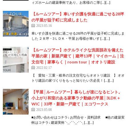
ィズホームの建築事例であり、お客様のご厚 […][…]
【ルームツアー】車いす介護を快適に過ごせる28坪
の平屋が益子町に完成しました
2023.05.16
車いす介護を快適に過ごせる28坪の平屋が益子町に完成しま
した ２８坪・3ＬＤＫ・平屋 お母様が車いす […][…]
【ルームツアー】ホテルライクな洗面脱衣を備えた
平屋の家｜新築戸建て｜建坪13坪｜マイホーム｜注
文住宅｜家事らく｜room tour｜オオトリ建設
2022.02.17
【 愛知・三重・岐阜の注文住宅ならオオトリ建設 】 オオ
トリ建設の家づくりをもっと知りたい方必見！ […][…]
【平屋│ルームツアー】暮らしが楽になるヒント。
小上がり和室のある家事ラク動線の平屋│3LDK＋
WIC｜33坪・新築一戸建て｜エコワークス
2023.05.08
■お問い合わせはコチラ↓ お問合せ・資料請求 ■他の建築実
例はコチラ↓ 建築実例 ⋱⋰ ⋱⋰ ⋱ […][…]