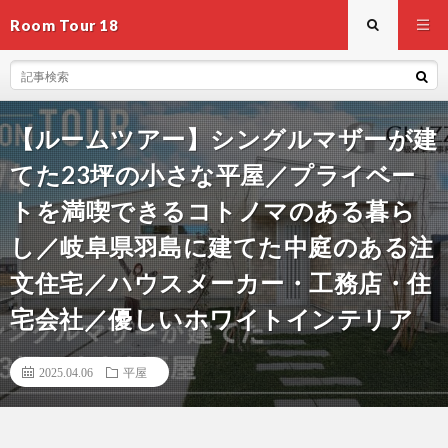
Room Tour 18
【ルームツアー】シングルマザーが建
てた23坪の小さな平屋／プライベー
トを満喫できるコトノマのある暮ら
し／岐阜県羽島に建てた中庭のある注
文住宅／ハウスメーカー・工務店・住
宅会社／優しいホワイトインテリア
2025.04.06
平屋