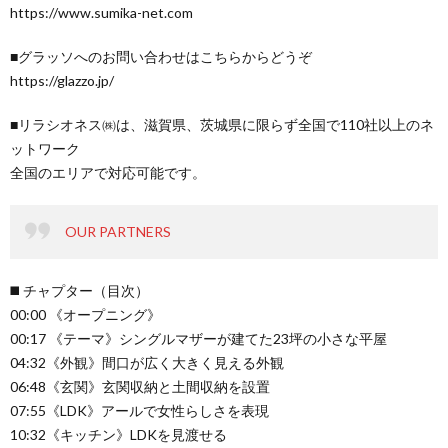
https://www.sumika-net.com
■グラッソへのお問い合わせはこちらからどうぞ
https://glazzo.jp/
■リラシオネス㈱は、滋賀県、茨城県に限らず全国で110社以上のネ
ットワーク
全国のエリアで対応可能です。
OUR PARTNERS
◼️ チャプター（目次）
00:00 《オープニング》
00:17 《テーマ》シングルマザーが建てた23坪の小さな平屋
04:32《外観》間口が広く大きく見える外観
06:48《玄関》玄関収納と土間収納を設置
07:55《LDK》アールで女性らしさを表現
10:32《キッチン》LDKを見渡せる