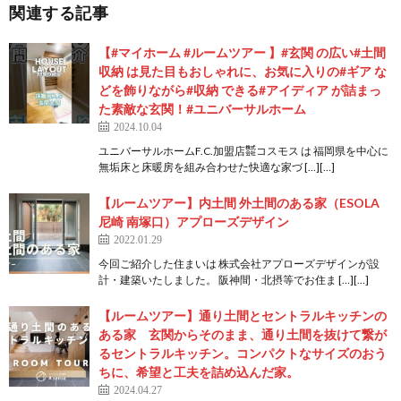
関連する記事
【#マイホーム #ルームツアー 】#玄関 の広い#土間
収納 は見た目もおしゃれに、お気に入りの#ギア な
どを飾りながら#収納 できる#アイディア が詰まっ
た素敵な玄関！#ユニバーサルホーム
2024.10.04
ユニバーサルホームF.C.加盟店㍿コスモス は 福岡県を中心に
無垢床と床暖房を組み合わせた快適な家づ […][…]
【ルームツアー】内土間 外土間のある家（ESOLA
尼崎 南塚口）アプローズデザイン
2022.01.29
今回ご紹介した住まいは 株式会社アプローズデザインが設
計・建築いたしました。 阪神間・北摂等でお住ま […][…]
【ルームツアー】通り土間とセントラルキッチンの
ある家 玄関からそのまま、通り土間を抜けて繋が
るセントラルキッチン。コンパクトなサイズのおう
ちに、希望と工夫を詰め込んだ家。
2024.04.27