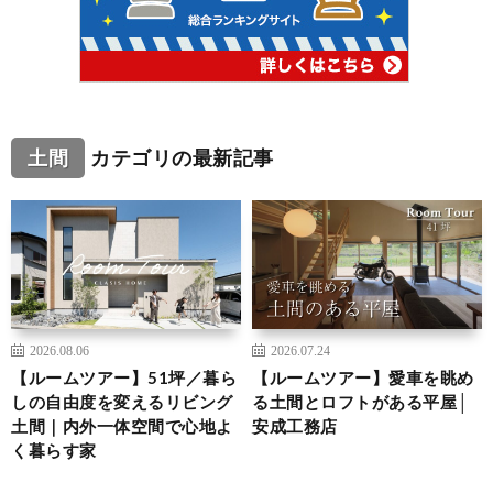
土間
カテゴリの最新記事
2026.08.06
2026.07.24
【ルームツアー】51坪／暮ら
【ルームツアー】愛車を眺め
しの自由度を変えるリビング
る土間とロフトがある平屋│
土間｜内外一体空間で心地よ
安成工務店
く暮らす家