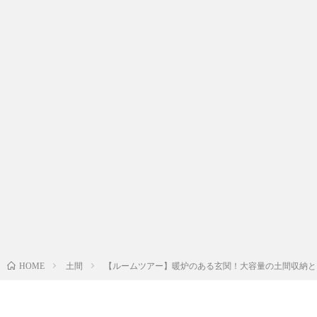
土間
【ルームツアー】暖炉のある玄関！大容量の土間収納とこ
HOME