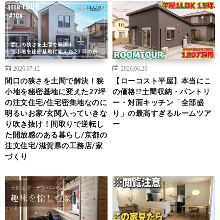
2026.07.12
2026.06.26
間口の狭さを土間で解決！狭
【ローコスト平屋】本当にこ
小地を秘密基地に変えた27坪
の価格!?土間収納・パントリ
の注文住宅/住宅密集地なのに
ー・対面キッチン「全部盛
明るいお家/玄関入っていきな
り」の最高すぎるルームツア
り吹き抜け！間取りで逆転し
ー
た開放感のある暮らし/京都の
注文住宅/滋賀県の工務店/家
づくり