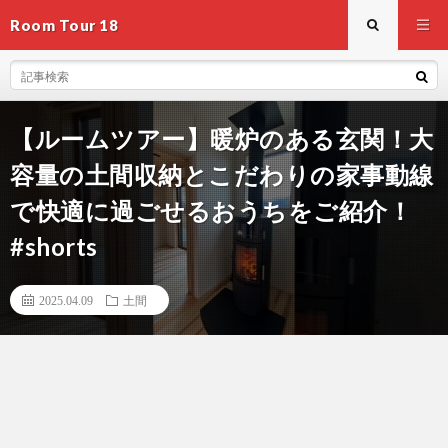
Room Tour 18
【ルームツアー】暖炉のある玄関！大
容量の土間収納とこだわりの家事動線
で快適に過ごせるおうちをご紹介！
#shorts
2025.04.09
土間