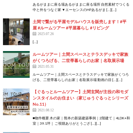
あるがままに座る場あるがままに座る場所 自然素材でつくる
中と外をつなぐ家 ▼エーセンスのHPあるがま […][…]
土間で繋がる平屋モデルハウスを販売します！#平
屋 #ルームツアー #平屋暮らし #リビング
2025.07.26
[…]
ルームツアー｜土間スペースとテラスデッキで家族
がくつろげる、二世帯暮らしのお家｜名取展示場
2021.05.31
ルームツアー｜土間スペースとテラスデッキで家族がくつろ
げる、二世帯暮らしのお家｜名取展示場 動画の目 […][…]
【ぐるっとルームツアー】土間玄関が主役の和モダ
ンスタイルのお住まい（家じゅうぐるっとシリーズ
No.11）
2021.08.12
■物件概要 木の家｜熊本の新築建築事例｜2階建て｜4LDK+和
室｜39.1坪｜ ご視聴ありがとうござ […][…]