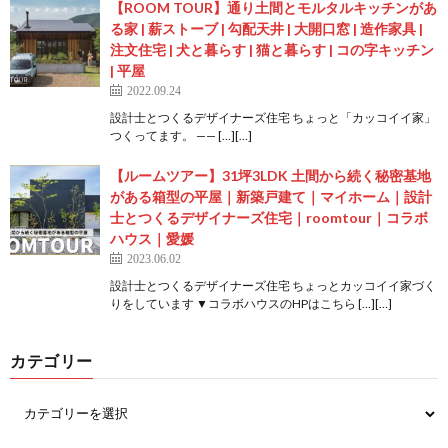
【ROOM TOUR】通り土間とモルタルキッチンがあ
る家 | 薪ストーブ | 勾配天井 | 大開口窓 | 造作家具 |
注文住宅 | 犬と暮らす | 猫と暮らす | コの字キッチン
| 平屋
2022.09.24
設計士とつくるデザイナーズ住宅 ちょっと「カッコイイ家」
つくってます。 —— […][…]
【ルームツアー】31坪3LDK 土間から続く秘密基地
がある箱型の平屋｜新築戸建て｜マイホーム｜設計
士とつくるデザイナーズ住宅｜roomtour｜コラボ
ハウス｜愛媛
2023.06.02
設計士とつくるデザイナーズ住宅 ちょっとカッコイイ家づく
りをしています ▼コラボハウスのHPはこちら […][…]
カテゴリー