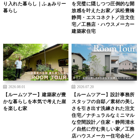
り入れた暮らし｜ふぁみりー
を完璧に隠しつつ圧倒的な開
暮らし
放感を叶えたお家／浜松豊橋
静岡・エスコネクト／注文住
宅／工務店・ハウスメーカー
建築家住宅
2026.08.01
2026.07.20
【ルームツアー】建築家が豊
【ルームツアー】設計事務所
かな暮らしを本気で考えた崖
スタッフの自邸／素材の美し
を楽しむ家
さを引き出す洗練された注文
住宅／ナチュラルなミニマル
な空間設計／住家・静岡清水
／自然に佇む美しい家／工務
店ハウスメーカー住宅会社／