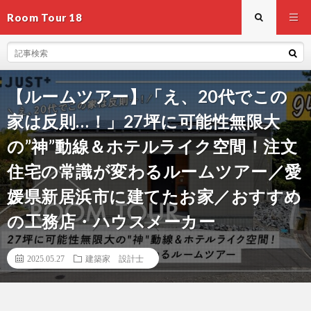
Room Tour 18
【ルームツアー】「え、20代でこの
家は反則…！」27坪に可能性無限大
の”神”動線＆ホテルライク空間！注文
住宅の常識が変わるルームツアー／愛
媛県新居浜市に建てたお家／おすすめ
の工務店・ハウスメーカー
2025.05.27
建築家 設計士