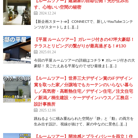
【ルームツアー】建築家の自邸公開！光が生み出
す、心地いい空間の秘密
2024.12.24
【新企画スタート📣】 CONNECTで、新しいYouTubeコンテ
ンツがスタートしま […][…]
【平屋 ルームツアー】ガレージ付きの47坪大豪邸！
テラスとリビングの繋がりが最高過ぎる！#130
2025.01.24
今回の平屋 ルームツアーの詳細はコチラ▼ ガレージ付きの大
豪邸！ 見ごたえある平屋なので ぜひ最後ま […][…]
【ルームツアー】世界三大デザイン賞のiFデザイン
賞を取った家／分譲地でもカーテンのいらない暮ら
し／高気密・高断熱住宅／デザイン住宅／注文住宅
／新潟／桐生建設・ケーデザインハウス／工務店・
設計事務所
2025.12.06
跳ねるように積み重ねられた空間が「静」と「動」の両方を
生み出す設計。 視線が抜けて、家の中なのに景色 […][…]
【ルームツアー】開放感とプライバシーを両立！住