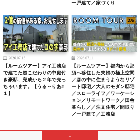
一戸建て／家づくり
2026.07.15
2026.07.11
【ルームツアー】アイ工務店
【ルームツアー】都内から那
で建てた超こだわりの中庭付
須へ移住した夫婦の極上空間
き豪邸、完成から２年で売っ
／森の中に住まうようなリゾ
ちゃいます。【うる～りあ#
ート邸宅／大人のモダン邸宅
１】
／スローライフ／ワーケーシ
ョン／リモートワーク／田舎
暮らし／／注文住宅／間取り
／一戸建て／工務店