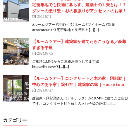
宅密集地でも快適に暮らす、建築士の工夫とは！？
グレーの塗り壁 + 杉の板張りがアクセントのお家！
2025.07.11
#ルームツアー #注文住宅 #ホーム #マイホーム #新築
#roomtour＃住宅密集地＃長野県＃ […][…]
【ルームツアー】建築家が建てたらこうなる／豪華
すぎる平屋
2024.03.05
ご相談はLINEからご連絡お待ちしてます💌 →
https://lin.ee/wfS […][…]
【ルームツアー】コンクリートと木の家｜阿部勤｜
中心のある家｜築47年｜建築家の家｜House tour
2021.08.27
建築家・阿部勤さん（アルテック）が1974年に建てたご自邸
です。コンクリート打ち放しの入れ子状の躯体 […][…]
カテゴリー