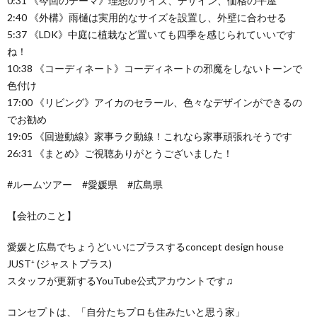
0:31 《今回のテーマ》理想のサイズ、デザイン、価格の平屋
2:40 《外構》雨樋は実用的なサイズを設置し、外壁に合わせる
5:37 《LDK》中庭に植栽など置いても四季を感じられていいです
ね！
10:38 《コーディネート》コーディネートの邪魔をしないトーンで
色付け
17:00 《リビング》アイカのセラール、色々なデザインができるの
でお勧め
19:05 《回遊動線》家事ラク動線！これなら家事頑張れそうです
26:31 《まとめ》ご視聴ありがとうございました！
#ルームツアー #愛媛県 #広島県
【会社のこと】
愛媛と広島でちょうどいいにプラスする concept design house
JUST⁺ (ジャストプラス)
スタッフが更新するYouTube公式アカウントです♫
コンセプトは、 「自分たちプロも住みたいと思う家」