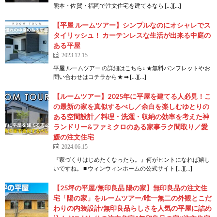
熊本・佐賀・福岡で注文住宅を建てるなら […][…]
【平屋 ルームツアー】シンプルなのにオシャレでス
タイリッシュ！ カーテンレスな生活が出来る中庭の
ある平屋
2023.12.15
平屋 ルームツアー の詳細はこちら↓ ★無料パンフレットやお
問い合わせはコチラから★ ➡ […][…]
【ルームツアー】2025年に平屋を建てる人必見！こ
の最新の家を真似するべし／余白を楽しむゆとりの
ある空間設計／料理・洗濯・収納の効率を考えた神
ランドリー&ファミクロのある家事ラク間取り／愛
媛の注文住宅
2024.06.15
『家づくりはじめたくなったら。』何がヒントになれば嬉し
いですね。 ■ ウィンウィンホームの公式サイト […][…]
【25坪の平屋/無印良品 陽の家】無印良品の注文住
宅「陽の家」をルームツアー/唯一無二の外観とこだ
わりの内装設計/無印良品らしさを人気の平屋に詰め