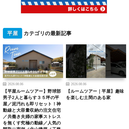
平屋
カテゴリの最新記事
2026.08.06
2026.08.06
【平屋ルームツアー】野球部
【ルームツアー｜平屋】趣味
男子2人と暮らす３５坪の平
を楽しむ土間のある家
屋／泥汚れも即リセット！神
動線と大容量収納の注文住宅
／共働き夫婦の家事ストレス
を無くす究極の動線／人気の
間取り実例／北山建築／工務