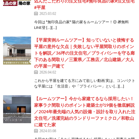
込んだこだわりの注文住宅#無印良品の家#注文住宅
#平屋
2025.03.02
今回は *無印良品の家* 陽の家をルームツアー！😊 🎁無料
LINE登 […][…]
【平屋実例ルームツアー】知っていないと後悔する
平屋の意外な欠点｜失敗しない平屋間取りのポイン
トを解説／36坪の注文住宅／プライバシーを守る廊
下のある間取り／三重県／工務店／北山建築／大人
の平屋一戸建て
2026.04.02
これから平屋を建てる方にみて欲しい動画 実は、コンパクト
な平屋には 「生活音」や「プライバシー」とい […][…]
【ルームツアー】今から家建てるなら採用したい！
家事ラク間取りのポイント建築士が19個を徹底解説
／2024年最先端の人気の設備・設計を取り入れた注
文住宅／洗濯完結のランドリーファミクロ／和歌山
に建てた家
2024.03.08