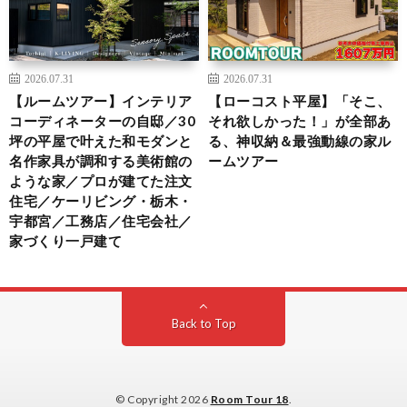
2026.07.31
2026.07.31
【ルームツアー】インテリア
【ローコスト平屋】「そこ、
コーディネーターの自邸／30
それ欲しかった！」が全部あ
坪の平屋で叶えた和モダンと
る、神収納＆最強動線の家ル
名作家具が調和する美術館の
ームツアー
ような家／プロが建てた注文
住宅／ケーリビング・栃木・
宇都宮／工務店／住宅会社／
家づくり一戸建て
Back to Top
© Copyright 2026
Room Tour 18
.