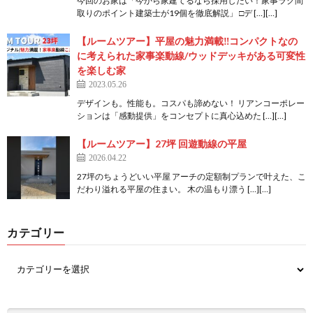
今回のお家は「今から家建てるなら採用したい！家事ラク間
取りのポイント建築士が19個を徹底解説」 □デ […][…]
【ルームツアー】平屋の魅力満載‼︎コンパクトなの
に考えられた家事楽動線/ウッドデッキがある可変性
を楽しむ家
2023.05.26
デザインも。性能も。コスパも諦めない！ リアンコーポレー
ションは「感動提供」をコンセプトに真心込めた […][…]
【ルームツアー】27坪 回遊動線の平屋
2026.04.22
27坪のちょうどいい平屋 アーチの定額制プランで叶えた、こ
だわり溢れる平屋の住まい。 木の温もり漂う […][…]
カテゴリー