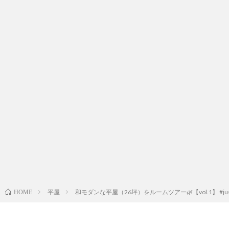
平屋
和モダンな平屋（26坪）をルームツアー🌿【vol.1】 #jus
HOME