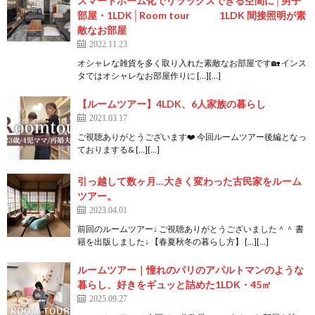
スマートホーム化でリラックスできる空間に│男子
部屋・1LDK│Room tour 1LDK 間接照明が素
敵なお部屋
2022.11.23
オシャレな雑貨を多く取り入れた素敵なお部屋です🏡 インス
タではオシャレなお部屋作りに […][…]
【ルームツアー】4LDK、6人家族の暮らし
2021.03.17
ご視聴ありがとうございます❤️ 今回ルームツアー後編となっ
ておりまする& […][…]
引っ越して数ヶ月…大きく変わった古民家をルーム
ツアー。
2023.04.01
前回のルームツアー↓ ご視聴ありがとうございました＾＾ 書
籍を出版しました↓ 【春夏秋冬の暮らし方】 […][…]
ルームツアー｜憧れのパリのアパルトマンのような
暮らし、好きをギュッと詰めた1LDK・45㎡
2025.09.27