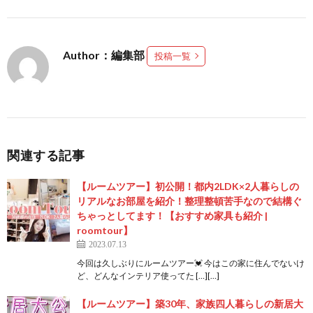
Author：編集部
投稿一覧
関連する記事
【ルームツアー】初公開！都内2LDK×2人暮らしの
リアルなお部屋を紹介！整理整頓苦手なので結構ぐ
ちゃっとしてます！【おすすめ家具も紹介 |
roomtour】
2023.07.13
今回は久しぶりにルームツアー💓 今はこの家に住んでないけ
ど、どんなインテリア使ってた […][…]
【ルームツアー】築30年、家族四人暮らしの新居大