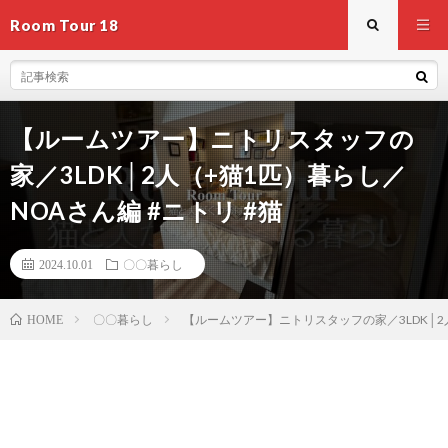
Room Tour 18
【ルームツアー】ニトリスタッフの
家／3LDK│2人（+猫1匹）暮らし／
NOAさん編 #ニトリ #猫
2024.10.01
〇〇暮らし
〇〇暮らし
【ルームツアー】ニトリスタッフの家／3LDK│2人
HOME