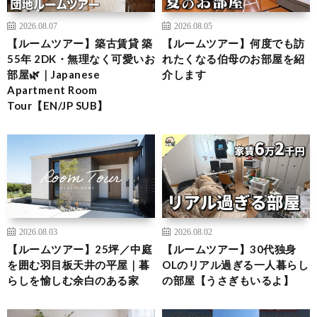
2026.08.07
2026.08.05
【ルームツアー】築古賃貸 築
【ルームツアー】何度でも訪
55年 2DK・無理なく可愛いお
れたくなる伯母のお部屋を紹
部屋🌿｜Japanese
介します
Apartment Room
Tour【EN/JP SUB】
2026.08.03
2026.08.02
【ルームツアー】25坪／中庭
【ルームツアー】30代独身
を囲む羽目板天井の平屋｜暮
OLのリアル過ぎる一人暮らし
らしを愉しむ余白のある家
の部屋【うさぎもいるよ】