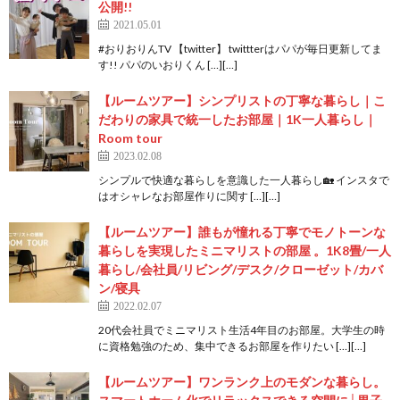
公開!!
2021.05.01
#おりおりんTV 【twitter】 twittterはパパが毎日更新してま
す!! パパのいおりくん […][…]
【ルームツアー】シンプリストの丁寧な暮らし｜こ
だわりの家具で統一したお部屋｜1K一人暮らし｜
Room tour
2023.02.08
シンプルで快適な暮らしを意識した一人暮らし🏡 インスタで
はオシャレなお部屋作りに関す […][…]
【ルームツアー】誰もが憧れる丁寧でモノトーンな
暮らしを実現したミニマリストの部屋 。1K8畳/一人
暮らし/会社員/リビング/デスク/クローゼット/カバ
ン/寝具
2022.02.07
20代会社員でミニマリスト生活4年目のお部屋。大学生の時
に資格勉強のため、集中できるお部屋を作りたい […][…]
【ルームツアー】ワンランク上のモダンな暮らし。