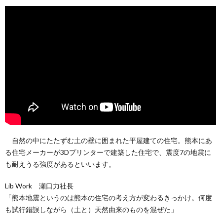
自然の中にたたずむ土の壁に囲まれた平屋建ての住宅。熊本にあ
る住宅メーカーが3Dプリンターで建築した住宅で、震度7の地震に
も耐えうる強度があるといいます。
Lib Work 瀬口力社長
「熊本地震というのは熊本の住宅の考え方が変わるきっかけ。何度
も試行錯誤しながら（土と）天然由来のものを混ぜた」