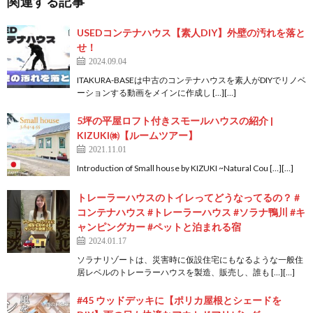
関連する記事
USEDコンテナハウス【素人DIY】外壁の汚れを落と
せ！
2024.09.04
ITAKURA-BASEは中古のコンテナハウスを素人がDIYでリノベ
ーションする動画をメインに作成し […][…]
5坪の平屋ロフト付きスモールハウスの紹介 |
KIZUKI㈱【ルームツアー】
2021.11.01
Introduction of Small house by KIZUKI ~Natural Cou […][…]
トレーラーハウスのトイレってどうなってるの？ #
コンテナハウス #トレーラーハウス #ソラナ鴨川 #キ
ャンピングカー #ペットと泊まれる宿
2024.01.17
ソラナリゾートは、災害時に仮設住宅にもなるような一般住
居レベルのトレーラーハウスを製造、販売し、誰も […][…]
#45 ウッドデッキに【ポリカ屋根とシェードを