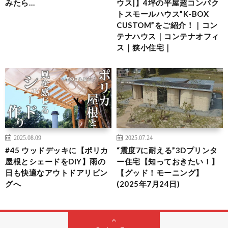
みたら…
ウス|】4坪の平屋超コンパク
トスモールハウス”K-BOX
CUSTOM”をご紹介！｜コン
テナハウス｜コンテナオフィ
ス｜狭小住宅｜
2025.08.09
2025.07.24
#45 ウッドデッキに【ポリカ
“震度7に耐える”3Dプリンタ
屋根とシェードをDIY】雨の
ー住宅【知っておきたい！】
日も快適なアウトドアリビン
【グッド！モーニング】
グへ
(2025年7月24日)