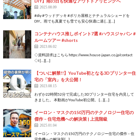
DIY】雨の日も快適なアウトドアリビングへ
2025.08.09
#diy #ウッドデッキ #ポリカ屋根とナチュラルシェードを
DIY。雨でも真夏でも雪でも安心快適に過 […][…]
コンテナハウス推しポイント7選 #ハウスジャパン #
ルームツアー #shorts
2023.06.02
◇資料請求はこちら https://www.house-japan.co.jp/contact
◇I […][…]
【ついに解禁!!】YouTube初となる3Dプリンター住
宅の「室内」を大公開！
2023.08.15
わずか22時間52分で完成した3Dプリンター住宅を内見して
きました。 本動画がYouTube初公開。 […][…]
イーロン・マスクの150万円のテクノロジー住宅の
傑作 – 住宅危機への解決策 | 上流階級
2025.01.04
イーロン・マスクの150万円のテクノロジー住宅の傑作 – 住
宅危機への解決策[…]