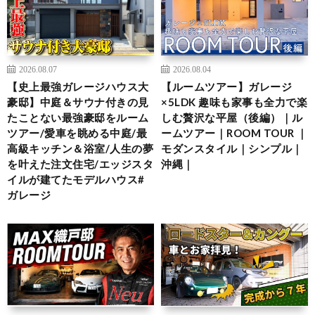
2026.08.07
2026.08.04
【史上最強ガレージハウス大
【ルームツアー】ガレージ
豪邸】中庭＆サウナ付きの見
×5LDK 趣味も家事も全力で楽
たことない最強豪邸をルーム
しむ贅沢な平屋（後編）｜ル
ツアー/愛車を眺める中庭/最
ームツアー｜ROOM TOUR ｜
高級キッチン＆浴室/人生の夢
モダンスタイル｜シンプル｜
を叶えた注文住宅/エッジスタ
沖縄｜
イルが建てたモデルハウス#
ガレージ