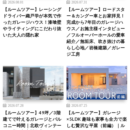
2026.08.01
2026.07.31
【ルームツアー】レーシング
【ルームツアー】ロードスタ
ドライバー織戸学が本気で作
ー＆カングー車とお家拝見！
ったガレージハウス！漆喰壁
完成から7年目のガレージハ
やライティングにこだわり抜
ウス／お施主様インタビュー
いた大人の隠れ家
／フルオーバーホールの愛車
紹介／無垢床、吹き抜けの暮
らし心地／岩橋建築／ガレー
ジ工房
2026.07.28
2026.07.25
【ルームツアー】49坪／3階
【ルームツアー】ガレージ
建てで叶えるガレージとバル
×5LDK 趣味も家事も全力で楽
コニー時間｜北欧ヴィンテー
しむ贅沢な平屋（前編）｜ル