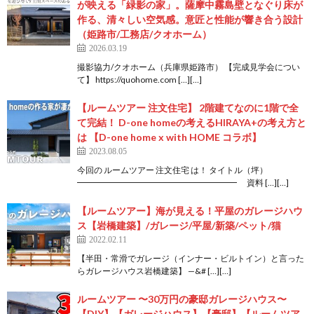
が映える「緑影の家」。薩摩中霧島壁となぐり床が
作る、清々しい空気感。意匠と性能が響き合う設計
（姫路市/工務店/クオホーム）
2026.03.19
撮影協力/クオホーム（兵庫県姫路市） 【完成見学会につい
て】 https://quohome.com […][…]
【ルームツアー 注文住宅】 2階建てなのに1階で全
て完結！ D-one homeの考えるHIRAYA+の考え方と
は 【D-one home x with HOME コラボ】
2023.08.05
今回の ルームツアー 注文住宅 は！ タイトル（坪）
━━━━━━━━━━━━━━━━━━━ 資料 […][…]
【ルームツアー】海が見える！平屋のガレージハウ
ス【岩橋建築】/ガレージ/平屋/新築/ペット/猫
2022.02.11
【半田・常滑でガレージ（インナー・ビルトイン）と言った
らガレージハウス岩橋建築】 —&# […][…]
ルームツアー 〜30万円の豪邸ガレージハウス〜
【DIY】【ガレージハウス】【豪邸】【ルームツア