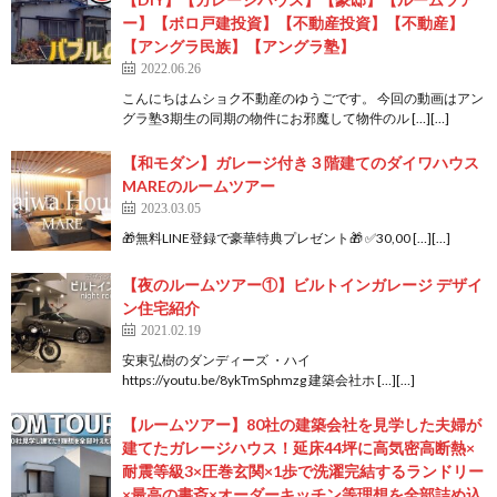
ー】【ボロ戸建投資】【不動産投資】【不動産】
【アングラ民族】【アングラ塾】
2022.06.26
こんにちはムショク不動産のゆうごです。 今回の動画はアン
グラ塾3期生の同期の物件にお邪魔して物件のル […][…]
【和モダン】ガレージ付き３階建てのダイワハウス
MAREのルームツアー
2023.03.05
🎁無料LINE登録で豪華特典プレゼント🎁 ✅30,00 […][…]
【夜のルームツアー①】ビルトインガレージ デザイ
ン住宅紹介
2021.02.19
安東弘樹のダンディーズ ・ハイ
https://youtu.be/8ykTmSphmzg 建築会社ホ […][…]
【ルームツアー】80社の建築会社を見学した夫婦が
建てたガレージハウス！延床44坪に高気密高断熱×
耐震等級3×圧巻玄関×1歩で洗濯完結するランドリー
×最高の書斎×オーダーキッチン等理想を全部詰め込