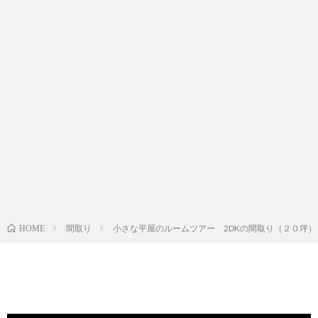
間取り
小さな平屋のルームツアー 2DKの間取り（２０坪
HOME