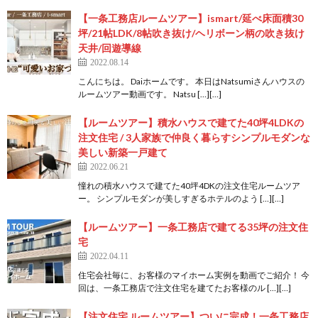
【一条工務店ルームツアー】ismart/延べ床面積30
坪/21帖LDK/8帖吹き抜け/ヘリボーン柄の吹き抜け
天井/回遊導線
2022.08.14
こんにちは。 Daiホームです。 本日はNatsumiさんハウスの
ルームツアー動画です。 Natsu […][…]
【ルームツアー】積水ハウスで建てた40坪4LDKの
注文住宅 / 3人家族で仲良く暮らすシンプルモダンな
美しい新築一戸建て
2022.06.21
憧れの積水ハウスで建てた40坪4DKの注文住宅ルームツア
ー。 シンプルモダンが美しすぎるホテルのよう […][…]
【ルームツアー】一条工務店で建てる35坪の注文住
宅
2022.04.11
住宅会社毎に、お客様のマイホーム実例を動画でご紹介！ 今
回は、一条工務店で注文住宅を建てたお客様のル […][…]
【注文住宅 ルームツアー】ついに完成！一条工務店