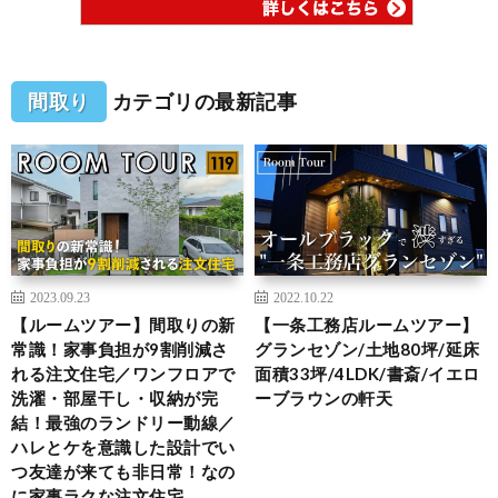
間取り
カテゴリの最新記事
2023.09.23
2022.10.22
【ルームツアー】間取りの新
【一条工務店ルームツアー】
常識！家事負担が9割削減さ
グランセゾン/土地80坪/延床
れる注文住宅／ワンフロアで
面積33坪/4LDK/書斎/イエロ
洗濯・部屋干し・収納が完
ーブラウンの軒天
結！最強のランドリー動線／
ハレとケを意識した設計でい
つ友達が来ても非日常！なの
に家事ラクな注文住宅