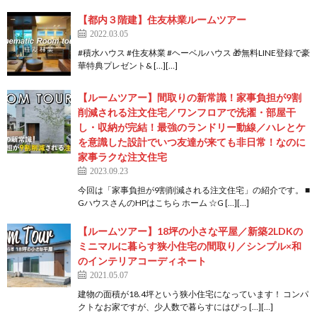
【都内３階建】住友林業ルームツアー
2022.03.05
#積水ハウス #住友林業 #ヘーベルハウス 🎁無料LINE登録で豪
華特典プレゼント& […][…]
【ルームツアー】間取りの新常識！家事負担が9割
削減される注文住宅／ワンフロアで洗濯・部屋干
し・収納が完結！最強のランドリー動線／ハレとケ
を意識した設計でいつ友達が来ても非日常！なのに
家事ラクな注文住宅
2023.09.23
今回は「家事負担が9割削減される注文住宅」の紹介です。 ■
GハウスさんのHPはこちら ホーム ☆G […][…]
【ルームツアー】18坪の小さな平屋／新築2LDKの
ミニマルに暮らす狭小住宅の間取り／シンプル×和
のインテリアコーディネート
2021.05.07
建物の面積が18.4坪という狭小住宅になっています！ コンパ
クトなお家ですが、少人数で暮らすにはぴっ […][…]