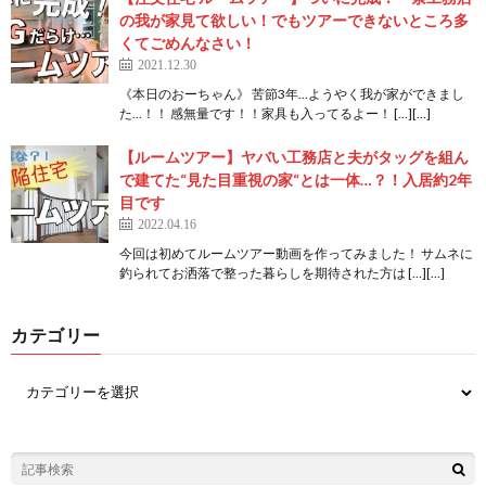
の我が家見て欲しい！でもツアーできないところ多
くてごめんなさい！
2021.12.30
《本日のおーちゃん》 苦節3年…ようやく我が家ができまし
た…！！ 感無量です！！家具も入ってるよー！ […][…]
【ルームツアー】ヤバい工務店と夫がタッグを組ん
で建てた“見た目重視の家“とは一体…？！入居約2年
目です
2022.04.16
今回は初めてルームツアー動画を作ってみました！ サムネに
釣られてお洒落で整った暮らしを期待された方は […][…]
カテゴリー