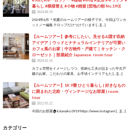
暮らし #模様替え #小物 #雑貨 [団地の朝 No.190]
2024.06.19
2024年6月 ＊初夏のルームツアーの様子です。今回はワンカ
ットノー編集 テロップだけつけています […][…]
【ルームツアー】参考にしたい。見せる&隠す収納
アイデア｜ウッドとナチュラルインテリアが可愛い
カフェ風のお家｜中古物件・戸建て｜キッチン・ク
ローゼット｜部屋紹介 Japanese room tour
2024.02.16
カフェ空間をイメージしつつ、収納も工夫が詰まった中古戸
建のお家。こだわりの家具、お手頃インテリアもた […][…]
【ルームツアー】1K 9畳 ひとり暮らし | 好きなもの
に囲まれた北欧・ヴィンテージなお部屋 | room
tour
2022.05.22
今回のお部屋🏠k.kanako.0919 https://www.instagram […][…]
カテゴリー