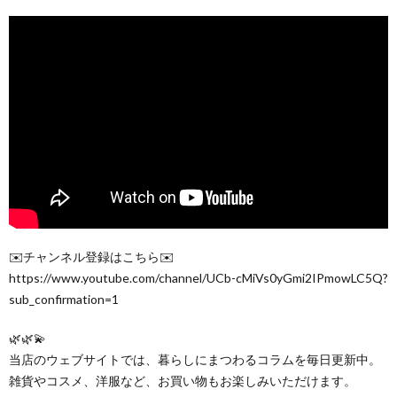
✉️チャンネル登録はこちら✉️
https://www.youtube.com/channel/UCb-cMiVs0yGmi2IPmowLC5Q?
sub_confirmation=1
🌿🌿💫
当店のウェブサイトでは、暮らしにまつわるコラムを毎日更新中。
雑貨やコスメ、洋服など、お買い物もお楽しみいただけます。