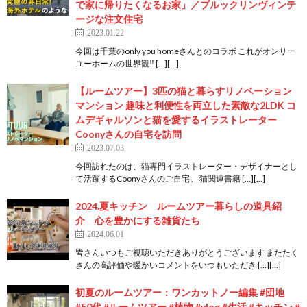
で家に帰りたくなるお家」／ブルックリンヴィンテ
ージな注文住宅
2023.01.22
今回は千葉のonly you homeさんとのコラボ これがオンリー
ユーホームの世界観‼ […][…]
【ルームツアー】3匹の猫と暮らすリノベーション
マンション 趣味と利便性を両立した素敵な2LDK コ
ムデギャルソンと猫を愛するイラストレーター
Coonyさんの自宅を訪問
2023.07.03
今回訪れたのは、猫専門イラストレーター・デザイナーとし
て活躍するCoonyさんのご自宅。 猫関連書籍 […][…]
2024.夏キッチン ルームツアー暮らしの道具紹
介 心を豊かにする雑貨たち
2024.06.01
皆さんいつもご視聴いただきありがとうございます またたく
さんの高評価や暖かいコメントをいつもいただき […][…]
初夏のルームツアー：ワンカットノー編集 #団地
#50代 #ルームツアー #植物 #vlog #生活 #キッチン #