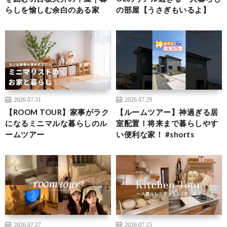
らしを愉しむ余白のある家
の部屋【うさぎもいるよ】
2026.07.31
2026.07.29
【ROOM TOUR】家事がラク
【ルームツアー】神過ぎる居
になるミニマルな暮らしのル
室配置！将来まで暮らしやす
ームツアー
い便利な家！ #shorts
2026.07.27
2026.07.25