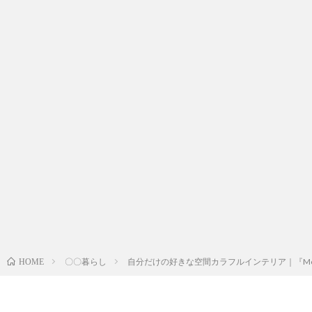
〇〇暮らし
自分だけの好きな空間カラフルインテリア｜『Mornin
HOME