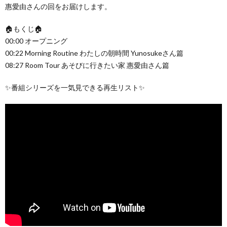
惠愛由さんの回をお届けします。
🏠もくじ🏠
00:00 オープニング
00:22 Morning Routine わたしの朝時間 Yunosukeさん篇
08:27 Room Tour あそびに行きたい家 惠愛由さん篇
✨番組シリーズを一気見できる再生リスト✨