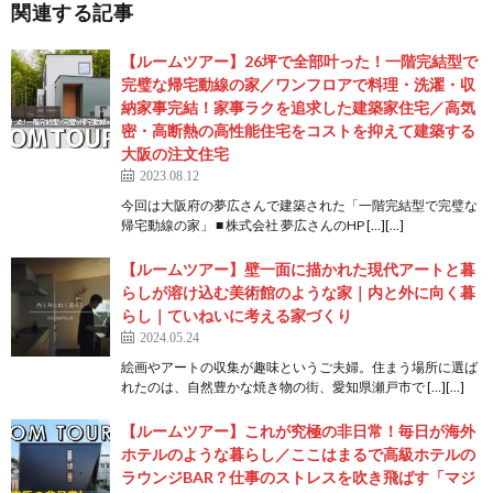
関連する記事
【ルームツアー】26坪で全部叶った！一階完結型で
完璧な帰宅動線の家／ワンフロアで料理・洗濯・収
納家事完結！家事ラクを追求した建築家住宅／高気
密・高断熱の高性能住宅をコストを抑えて建築する
大阪の注文住宅
2023.08.12
今回は大阪府の夢広さんで建築された「一階完結型で完璧な
帰宅動線の家」 ■ 株式会社 夢広さんのHP […][…]
【ルームツアー】壁一面に描かれた現代アートと暮
らしが溶け込む美術館のような家｜内と外に向く暮
らし｜ていねいに考える家づくり
2024.05.24
絵画やアートの収集が趣味というご夫婦。住まう場所に選ば
れたのは、自然豊かな焼き物の街、愛知県瀬戸市で […][…]
【ルームツアー】これが究極の非日常！毎日が海外
ホテルのような暮らし／ここはまるで高級ホテルの
ラウンジBAR？仕事のストレスを吹き飛ばす「マジ