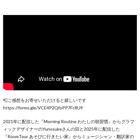
📮ご感想をお寄せいただけると嬉しいです
https://forms.gle/VCE4P2QfoPP7Fc8U9
2021年に配信した『Morning Routine わたしの朝習慣』からグラフ
ィックデザイナーのYunosukeさんの回と2025年に配信した
『RoomTour あそびに行きたい家』からミュージシャン・翻訳家の