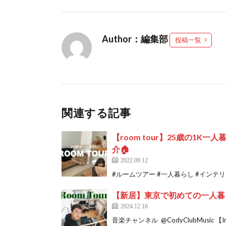
Author：編集部
投稿一覧
関連する記事
【room tour】25歳の1
介🏠
2022.09.12
#ルームツアー #一人暮らし #インテリア
【新居】東京で初めての一人暮
2024.12.18
音楽チャンネル ​⁠ ‪@CodyClubMusic 【Insta