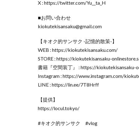
X : https://twitter.com/Yu__ta_H
■お問い合わせ
kiokutekisansaku@gmail.com
【キオク的サンサク -記憶的散策-】
WEB : https://kiokutekisansaku.com/
STORE : https://kiokutekisansaku-onlinestore.s
書籍『空間装丁』 : https://kiokutekisansaku-onlin
Instagram : https://www.instagram.com/kiokut
LINE : https://lin.ee/7T8Hrff
【提供】
https://locul.tokyo/
#キオク的サンサク #vlog