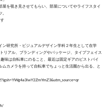
部屋を覗き見させてもらい、部屋についてやライフスタイ
ツ。
ます
イン研究所・ビジュアルデザイン学科２年生として在学
ィトリアル、ブランディングやパッケージ、タイプフェイス
 趣味は自転車にのること、最近は固定ギアのピストバイ
ルムカメラを持って自転車でちょっと生活圏から出る、と
uki2?igsh=YWg4a3IwY2ZmYmZ3&utm_source=qr
h/