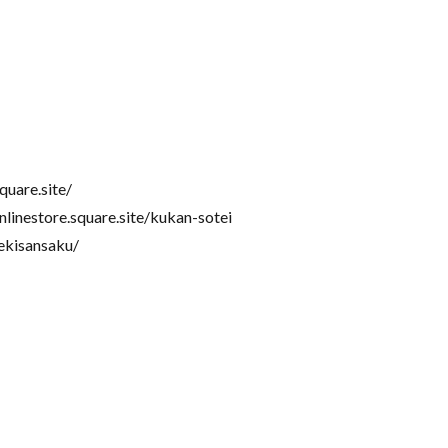
quare.site/
estore.square.site/kukan-sotei
ekisansaku/