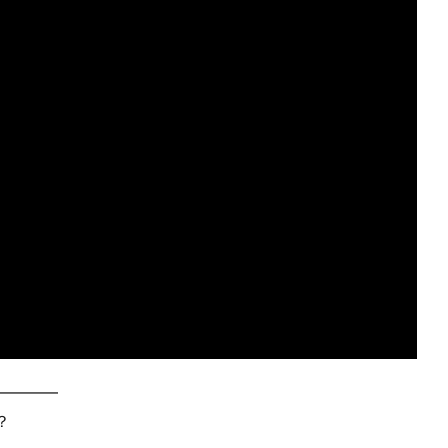
━━━━
？