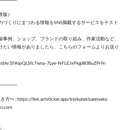
━━━━
験版）
のづくりにまつわる情報をSNS掲載するサービスをテスト
築事例、ショップ、ブランドの取り組み、作家活動など、
けたい情報がありましたら、こちらのフォームよりお送り
d/e/1FAIpQLSfcTwsu-7Lye-NFLEJxPkgl80BuZPrN-
━━━━
ps://link.artsticker.app/kiokutekisannsaku
ki.com
ム」