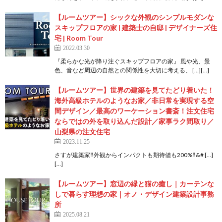
【ルームツアー】シックな外観のシンプルモダンな
スキップフロアの家 | 建築士の自邸 | デザイナーズ住
宅 | Room Tour
2022.03.30
『柔らかな光が降り注ぐスキップフロアの家』 風や光、景
色、音など周辺の自然との関係性を大切に考える、 […][…]
【ルームツアー】世界の建築を見てたどり着いた！
海外高級ホテルのようなお家／非日常を実現する空
間デザイン／最高のワーケーション書斎！注文住宅
ならではの外を取り込んだ設計／家事ラク間取り／
山梨県の注文住宅
2023.11.25
さすが建築家‼️外観からインパクトも期待値も200%‼&# […]
[…]
【ルームツアー】窓辺の緑と猫の癒し｜カーテンな
しで暮らす理想の家｜オノ・デザイン建築設計事務
所
2025.08.21