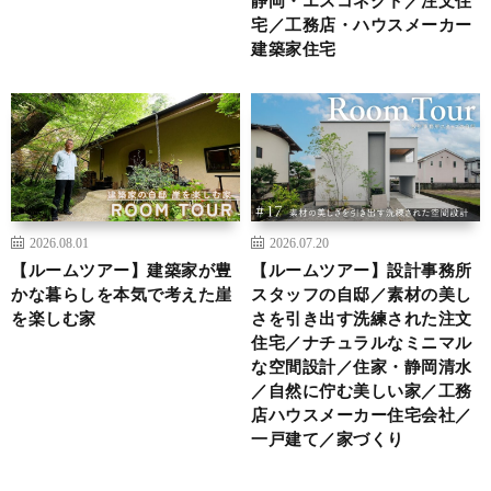
宅／工務店・ハウスメーカー
建築家住宅
2026.08.01
2026.07.20
【ルームツアー】建築家が豊
【ルームツアー】設計事務所
かな暮らしを本気で考えた崖
スタッフの自邸／素材の美し
を楽しむ家
さを引き出す洗練された注文
住宅／ナチュラルなミニマル
な空間設計／住家・静岡清水
／自然に佇む美しい家／工務
店ハウスメーカー住宅会社／
一戸建て／家づくり