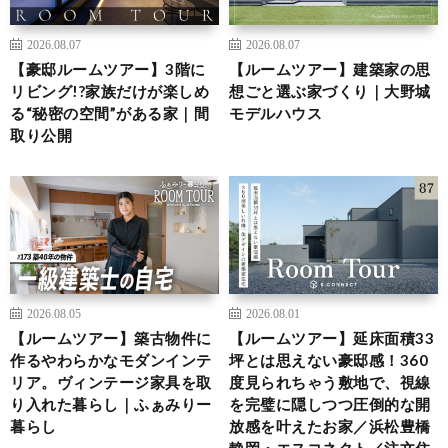
2026.08.07
2026.08.07
【豪邸ルームツアー】3階に
【ルームツアー】建築家の思
リビング!?家族だけが楽しめ
想ごと選ぶ家づくり｜大野城
る“秘密の空間”がある家｜間
モデルハウス
取り公開
2026.08.05
2026.08.01
【ルームツアー】築古物件に
【ルームツアー】延床面積33
作るやわらかなモダンインテ
坪とは思えない豪邸感！360
リア。ヴィンテージ家具を取
度見られちゃう敷地で、視線
り入れた暮らし｜ふぁみりー
を完璧に隠しつつ圧倒的な開
暮らし
放感を叶えたお家／浜松豊橋
静岡・エスコネクト／注文住