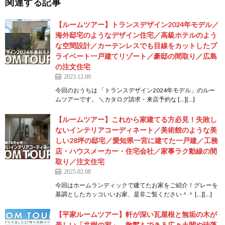
関連する記事
【ルームツアー】トランスデザイン2024年モデル／
海外邸宅のようなデザイン住宅／高級ホテルのよう
な空間設計／カーテンレスでも目線をカットしたプ
ライベート一戸建てリゾート／豪邸の間取り／広島
の注文住宅
2023.12.09
今回のおうちは 「トランスデザイン2024年モデル」のルー
ムツアーです。 ＼カタログ請求・来店予約な […][…]
【ルームツアー】これから家建てる方必見！失敗し
ないインテリアコーディネート／美術館のような美
しい28坪の邸宅／愛知県一宮に建てた一戸建／工務
店・ハウスメーカー・住宅会社／家事ラク動線の間
取り／注文住宅
2025.02.08
今回はホームランディックで建てたお家をご紹介！グレーを
基調としたカッコいいお家、是非ご覧ください＾＾ […][…]
【平家ルームツアー】軒が深い瓦屋根と無垢の木が
美しい「共樹の家」。散髪もできる広々土間や珪藻