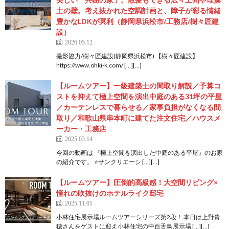
土の壁。考え抜かれた空調計画と、障子が彩る情緒
豊かなLDKが冥利（静岡県浜松市/工務店/樹々匠建
設）
2026.05.12
撮影協力/樹々匠建設(静岡県浜松市) 【樹々匠建設】
https://www.ohki-k.com/ […][…]
【ルームツアー】一級建築士の間取り解説／予算コ
ストを抑えて極上空間を演出中庭のある31坪の平屋
／カーテンレスで暮らせる／家事負担がなくなる間
取り／和歌山県串本町に建てた注文住宅／ハウスメ
ーカー・工務店
2025.03.14
今回の動画は 『極上空間を演出した中庭のある平屋』のお家
の紹介です。 ⭐サンクリエーシ […][…]
【ルームツアー】圧倒的高級感！大空間リビング×
憧れの吹抜けのホテルライク邸宅
2025.11.01
小林住宅展示場ルームツアーシリーズ第2段！ 本日は上野貴
穂さんをゲストに迎え小林住宅の中百舌鳥展示場 […][…]