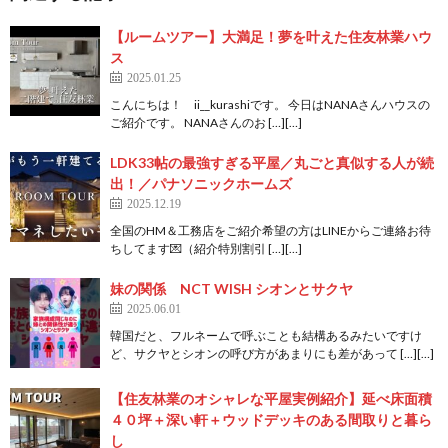
【ルームツアー】大満足！夢を叶えた住友林業ハウ
ス
2025.01.25
こんにちは！ ii__kurashiです。 今日はNANAさんハウスの
ご紹介です。 NANAさんのお […][…]
LDK33帖の最強すぎる平屋／丸ごと真似する人が続
出！／パナソニックホームズ
2025.12.19
全国のHM＆工務店をご紹介希望の方はLINEからご連絡お待
ちしてます💌（紹介特別割引 […][…]
妹の関係 NCT WISH シオンとサクヤ
2025.06.01
韓国だと、フルネームで呼ぶことも結構あるみたいですけ
ど、サクヤとシオンの呼び方があまりにも差があって […][…]
【住友林業のオシャレな平屋実例紹介】延べ床面積
４０坪＋深い軒＋ウッドデッキのある間取りと暮ら
し