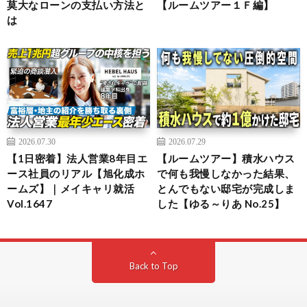
莫大なローンの支払い方法と
【ルームツアー１Ｆ編】
は
2026.07.30
2026.07.29
【1日密着】法人営業8年目エ
【ルームツアー】積水ハウス
ース社員のリアル【旭化成ホ
で何も我慢しなかった結果、
ームズ】｜メイキャリ就活
とんでもない邸宅が完成しま
Vol.1647
した【ゆる～りあ No.25】
Back to Top