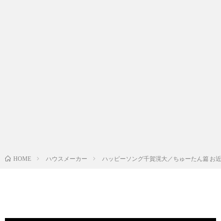
ハウスメーカー
ハッピーソング千賀滉大／ちゅーたん篇 お
HOME