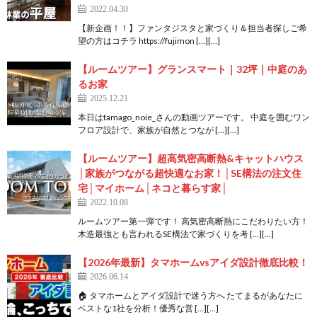
2022.04.30
【新企画！！】ファンタジスタと家づくり＆担当者探しご希
望の方はコチラ https://fujimon […][…]
【ルームツアー】グランスマート｜32坪｜中庭のあ
るお家
2025.12.21
本日はtamago_noie_さんの動画ツアーです。 中庭を囲むワン
フロア設計で、家族が自然とつなが […][…]
【ルームツアー】超高気密高断熱&キャットハウス
│家族がつながる超快適なお家！│SE構法の注文住
宅│マイホーム│ネコと暮らす家│
2022.10.08
ルームツアー第一弾です！ 高気密高断熱にこだわりたい方！
木造最強とも言われるSE構法で家づくりを考 […][…]
【2026年最新】タマホームvsアイダ設計徹底比較！
2026.06.14
🏠 タマホームとアイダ設計で迷う方へ たてまるがあなたに
ベストな1社を分析！優秀な営 […][…]