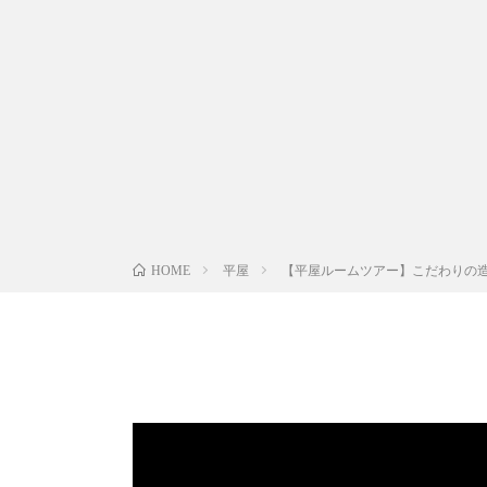
平屋
【平屋ルームツアー】こだわりの造
HOME