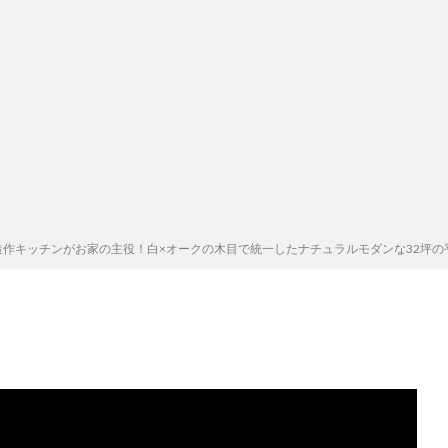
作キッチンがお家の主役！白×オークの木目で統一したナチュラルモダンな32坪の