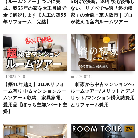
【ルームツアー】ついに完
50代で決断。30年後も後悔し
成。築55年の家を大工目線で
ない、リノベで快適「終の棲
全て解説します【大工の築55
家」の全貌・東大阪市｜プロ
年リフォーム – 完結】
が教える室内ルームツアー
2026.07.10
2026.07.10
【築40年越え】3LDKリフォ
一軒家から中古マンションへ/
ーム有り 中古マンションルー
ルームツアー/メリットとデメ
ムツアー＋収納、家具家電、
リット/マンション購入諸費用
愛用品【ぼっち主婦/パート主
とリフォーム費用
婦】