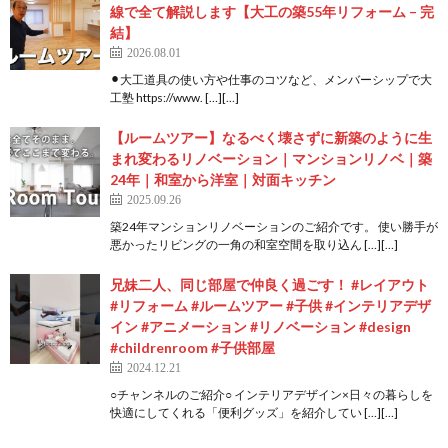
線で全て解説します【大工の築55年リフォーム – 完
結】
2026.08.01
⚫︎大工道具の使い方や仕事のコツなど、メンバーシップで大
工塾 https://www. […][…]
【ルームツアー】なるべく壊さずに新築のように生
まれ変わるリノベーション｜マンションリノベ｜築
24年｜和室から洋室｜対面キッチン
2025.09.26
築24年マンションリノベーションのご紹介です。 使い勝手が
悪かったリビングの一角の和室空間を取り込ん […][…]
兄妹二人、同じ部屋で仲良く過ごす！ #レイアウト
#リフォーム #ルームツアー #子供 #インテリアデザ
イン #アニメーション #リノベーション #design
#childrenroom #子供部屋
2024.12.21
○チャンネルのご紹介○ インテリアデザイン×日々の暮らしを
快適にしてくれる「便利グッズ」を紹介してい […][…]