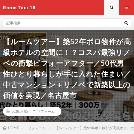
Room Tour 18
【ルームツアー】築52年ボロ物件が高
級ホテルの空間に！？コスパ最強リノ
ベの衝撃ビフォーアフター／50代男
性ひとり暮らしが手に入れた住まい／
中古マンション＋リノベで新築以上の
価値を実現／名古屋市
2026.07.05
リフォーム
リフォーム
【ルームツアー】築52年ボロ物件が高級ホテル
HOME