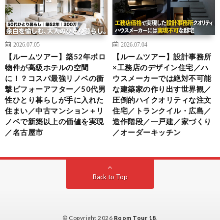
2026.07.05
2026.07.04
【ルームツアー】築52年ボロ
【ルームツアー】設計事務所
物件が高級ホテルの空間
×工務店のデザイン住宅／ハ
に！？コスパ最強リノベの衝
ウスメーカーでは絶対不可能
撃ビフォーアフター／50代男
な建築家の作り出す世界観／
性ひとり暮らしが手に入れた
圧倒的ハイクオリティな注文
住まい／中古マンション＋リ
住宅／トランクイル・広島／
ノベで新築以上の価値を実現
造作階段／一戸建／家づくり
／名古屋市
／オーダーキッチン
Back to Top
© Copyright 2026
Room Tour 18
.