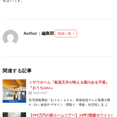
住まいです。
Author：編集部
投稿一覧
関連する記事
ミサワホーム『船底天井が映える蔵のある平屋』
『おうちlabo』
2024.10.07
住宅情報番組『おうちｌａｂｏ』南海放送テレビ毎週土曜
9：25～放送中 デザイン・間取り・導線・住宅性 […][…]
【999万円の家ルームツアー】24坪2階建ホワイト×