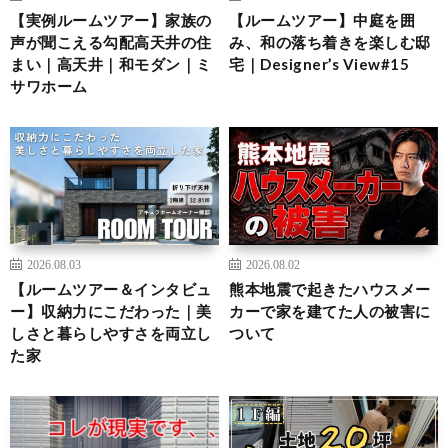
【実例ルームツアー】家族の
【ルームツアー】中庭を囲
声が聞こえる勾配高天井の住
み、和の落ち着きを楽しむ邸
まい｜高天井｜和モダン｜ミ
宅｜Designer’s View#15
サワホーム
2026.08.03
2026.08.02
【ルームツアー＆インタビュ
熊本地震で起きたハウスメー
ー】収納力にこだわった｜美
カーで家を建てた人の被害に
しさと暮らしやすさを両立し
ついて
た家