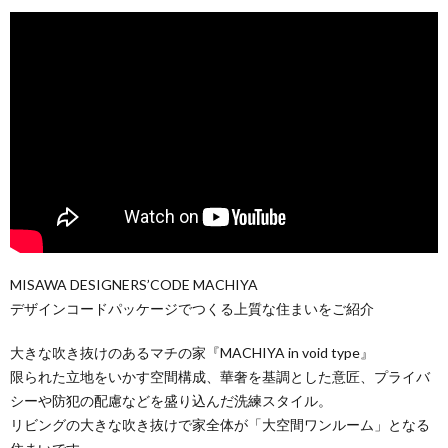
MISAWA DESIGNERS’CODE MACHIYA
デザインコードパッケージでつくる上質な住まいをご紹介
大きな吹き抜けのあるマチの家『MACHIYA in void type』
限られた立地をいかす空間構成、華奢を基調とした意匠、プライバ
シーや防犯の配慮などを盛り込んだ洗練スタイル。
リビングの大きな吹き抜けで家全体が「大空間ワンルーム」となる