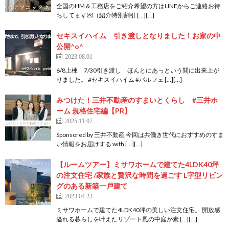
全国のHM＆工務店をご紹介希望の方はLINEからご連絡お待
ちしてます💌（紹介特別割引 […][…]
セキスイハイム 引き渡しとなりました！お家の中
公開^o^
2023.08.01
6/8上棟 7/30引き渡し ほんとにあっという間に出来上が
りました。 #セキスイハイム #パルフェ […][…]
みつけた！三井不動産のすまいとくらし #三井ホ
ーム 規格住宅編【PR】
2025.11.07
Sponsored by 三井不動産 今回は共働き世代におすすめのすま
い情報をお届けする with […][…]
【ルームツアー】ミサワホームで建てた4LDK40坪
の注文住宅 /家族と贅沢な時間を過ごす L字型リビン
グのある新築一戸建て
2023.04.23
ミサワホームで建てた4LDK40坪の美しい注文住宅。 開放感
溢れる暮らしを叶えたリゾート風の中庭が素 […][…]