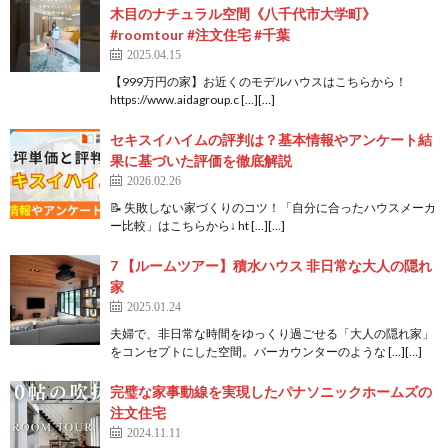
木目のナチュラル空間《八千代市大学町》
#roomtour #注文住宅 #千葉
2025.04.15
【999万円の家】お近くのモデルハウスはこちらから！
https://www.aidagroup.c […][…]
セキスイハイムの評判は？基本情報やアンケート結
果に基づいた評価を徹底解説
2026.02.26
📝 失敗しない家づくりのコツ！「自分に合ったハウスメーカ
ー比較」はこちらから↓ ht […][…]
7 【ルームツアー】積水ハウス 非日常な大人の隠れ
家
2025.01.24
夫婦で、非日常な時間をゆっくり過ごせる「大人の隠れ家」
をコンセプトにした空間。バーカウンターのような […][…]
完璧な家事動線を実現したパナソニックホームズの
注文住宅
2024.11.11