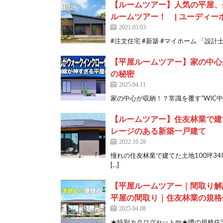
【ルームツアー】人気の平屋、
ルームツアー！ | ユーディーホー
2021.03.03
#注文住宅 #新築 #マイホーム 「設計
【平屋ルームツアー】家の中心
の秘密
2025.04.11
家の中心が収納！？常識を覆す“WIC中心
【ルームツアー】住友林業で建て
レージのある新築一戸建て
2022.10.28
憧れの住友林業で建てた土地100坪34
[…]
【平屋ルームツアー｜間取り解説
平屋の間取り｜住友林業の規格住
2025.04.08
★特別カタログセット📖★噂の規格住宅「P