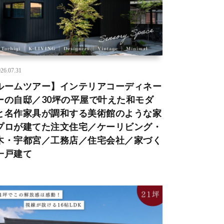
26.07.31
ルームツアー】インテリアコーディネー
ーの自邸／30坪の平屋で叶えた和モダ
と名作家具が調和する美術館のような家
プロが建てた注文住宅／ケーリビング・
木・宇都宮／工務店／住宅会社／家づく
一戸建て