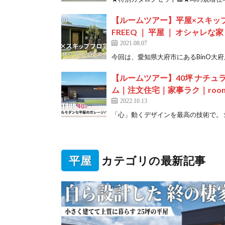
【ルームツアー】平屋×スキップフロ
FREEQ ｜ 平屋 ｜ オシャレな
2021.08.07
今回は、愛知県大府市にあるBinO大府展示
【ルームツアー】40坪 ナチ
ム｜注文住宅｜家事ラク｜room
2022.10.13
「心」動くデザインを最高の技術で。 愛知
平屋
カテゴリの最新記事