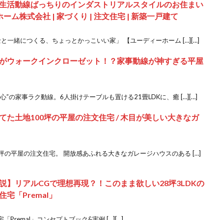
生活動線ばっちりのインダストリアルスタイルのお住まい
ム株式会社 | 家づくり | 注文住宅 | 新築一戸建て
士と一緒につくる、ちょっとかっこいい家」 【ユーディーホーム […][…]
がウォークインクローゼット！？家事動線が神すぎる平屋
”の家事ラク動線。6人掛けテーブルも置ける21畳LDKに、癒 […][…]
た土地100坪の平屋の注文住宅 / 木目が美しい大きなガ
坪の平屋の注文住宅。 開放感あふれる大きなガレージハウスのある […]
】リアルCGで理想再現？！このまま欲しい28坪3LDKの
宅「Premal」
remal」コンセプトブック&実例 […][…]