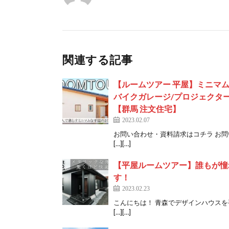
関連する記事
【ルームツアー 平屋】ミニマム
バイクガレージ/プロジェクタ
【群馬 注文住宅】
2023.02.07
お問い合わせ・資料請求はコチラ お
[…][…]
【平屋ルームツアー】誰もが憧
す！
2023.02.23
こんにちは！ 青森でデザインハウス
[…][…]