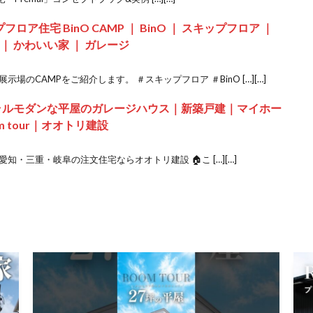
ア住宅 BinO CAMP ｜ BinO ｜ スキップフロア ｜
家 ｜ かわいい家 ｜ ガレージ
場のCAMPをご紹介します。 ＃スキップフロア ＃BinO […][…]
ュラルモダンな平屋のガレージハウス｜新築戸建｜マイホー
 tour｜オオトリ建設
・三重・岐阜の注文住宅ならオオトリ建設 🏠こ […][…]