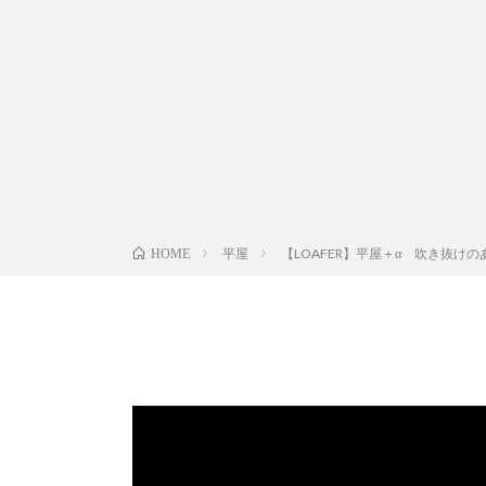
平屋
【LOAFER】平屋＋α 吹き抜け
HOME