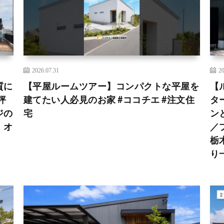
2026.07.31
20
質に
【平屋ルームツアー】コンパクトな平屋を
【
坪
建てたい人必見のお家 #ココチエ #注文住
タ
ジの
宅
ン
｜オ
／
栃
り