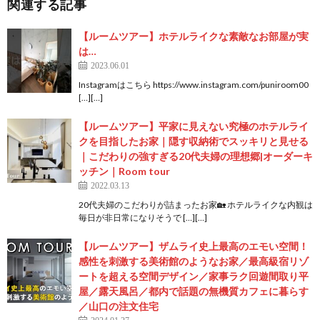
関連する記事
【ルームツアー】ホテルライクな素敵なお部屋が実
は…
2023.06.01
Instagramはこちら https://www.instagram.com/puniroom00
[…][…]
【ルームツアー】平家に見えない究極のホテルライ
クを目指したお家｜隠す収納術でスッキリと見せる
｜こだわりの強すぎる20代夫婦の理想郷|オーダーキ
ッチン｜Room tour
2022.03.13
20代夫婦のこだわりが詰まったお家🏡 ホテルライクな内観は
毎日が非日常になりそうで […][…]
【ルームツアー】ザムライ史上最高のエモい空間！
感性を刺激する美術館のようなお家／最高級宿リゾ
ートを超える空間デザイン／家事ラク回遊間取り平
屋／露天風呂／都内で話題の無機質カフェに暮らす
／山口の注文住宅
2024.01.27