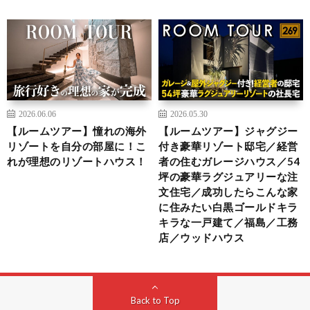
2026.06.06
2026.05.30
【ルームツアー】憧れの海外
【ルームツアー】ジャグジー
リゾートを自分の部屋に！こ
付き豪華リゾート邸宅／経営
れが理想のリゾートハウス！
者の住むガレージハウス／54
坪の豪華ラグジュアリーな注
文住宅／成功したらこんな家
に住みたい白黒ゴールドキラ
キラな一戸建て／福島／工務
店／ウッドハウス
Back to Top