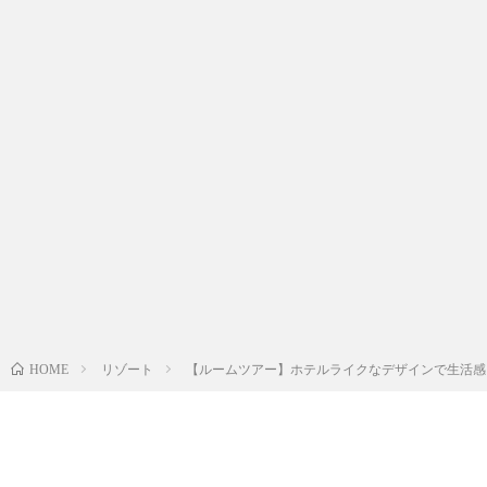
リゾート
【ルームツアー】ホテルライクなデザインで生活感
HOME