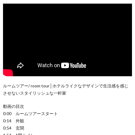
ルームツアー/ room tour│ホテルライクなデザインで生活感を感じ
させないスタイリッシュな一軒家
動画の目次
0:00 ルームツアースタート
0:14 外観
0:54 玄関