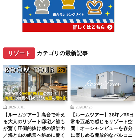
リゾート
カテゴリの最新記事
2026.08.01
2026.07.25
【ルームツアー】高台で叶え
【ルームツアー】38坪／非日
る大人のリゾート邸宅／誰も
常を五感で感じるリゾート空
が驚く圧倒的抜け感の設計力
間｜オーシャンビューを存分
／海と山の絶景へ斜めに開く
に楽しめる開放的なバルコニ