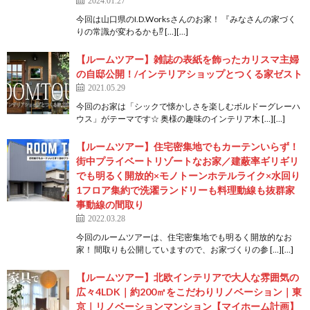
今回は山口県のI.D.Worksさんのお家！ 『みなさんの家づく
りの常識が変わるかも⁉ […][…]
【ルームツアー】雑誌の表紙を飾ったカリスマ主婦
の自邸公開！/インテリアショップとつくる家ゼスト
2021.05.29
今回のお家は「シックで懐かしさを楽しむボルドーグレーハ
ウス」がテーマです☆ 奥様の趣味のインテリア木 […][…]
【ルームツアー】住宅密集地でもカーテンいらず！
街中プライベートリゾートなお家／建蔽率ギリギリ
でも明るく開放的×モノトーンホテルライク×水回り
1フロア集約で洗濯ランドリーも料理動線も抜群家
事動線の間取り
2022.03.28
今回のルームツアーは、住宅密集地でも明るく開放的なお
家！ 間取りも公開していますので、お家づくりの参 […][…]
【ルームツアー】北欧インテリアで大人な雰囲気の
広々4LDK｜約200㎡をこだわりリノベーション｜東
京｜リノベーションマンション【マイホーム計画】