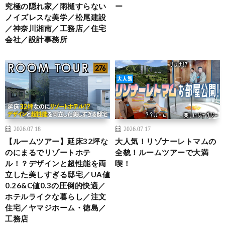
究極の隠れ家／雨樋すらない
ー
ノイズレスな美学／松尾建設
／神奈川湘南／工務店／住宅
会社／設計事務所
2026.07.18
2026.07.17
【ルームツアー】延床32坪な
大人気！リゾナーレトマムの
のにまるでリゾートホテ
全貌！ルームツアーで大満
ル！？デザインと超性能を両
喫！
立した美しすぎる邸宅／UA値
0.26&C値0.3の圧倒的快適／
ホテルライクな暮らし／注文
住宅／ヤマジホーム・徳島／
工務店