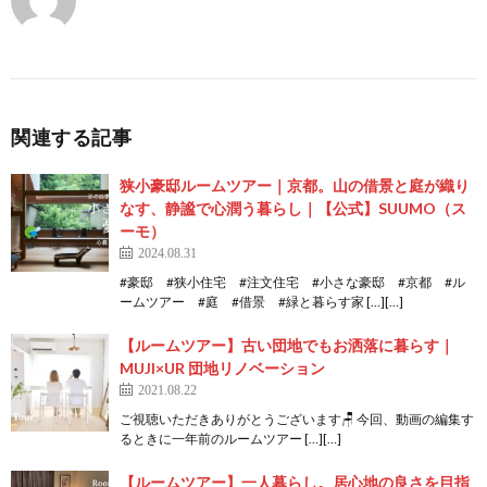
関連する記事
狭小豪邸ルームツアー｜京都。山の借景と庭が織り
なす、静謐で心潤う暮らし｜【公式】SUUMO（ス
ーモ）
2024.08.31
#豪邸 #狭小住宅 #注文住宅 #小さな豪邸 #京都 #ル
ームツアー #庭 #借景 #緑と暮らす家 […][…]
【ルームツアー】古い団地でもお洒落に暮らす｜
MUJI×UR 団地リノベーション
2021.08.22
ご視聴いただきありがとうございます🪑 今回、動画の編集す
るときに一年前のルームツアー […][…]
【ルームツアー】一人暮らし。居心地の良さを目指