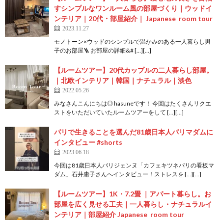
すシンプルなワンルーム風の部屋づくり｜ウッドイ
ンテリア｜20代・部屋紹介｜ Japanese room tour
2023.11.27
モノトーン×ウッドのシンプルで温かみのある一人暮らし男
子のお部屋🪜 お部屋の詳細&# […][…]
【ルームツアー】20代カップルの二人暮らし部屋。
｜北欧インテリア｜韓国｜ナチュラル｜淡色
2022.05.26
みなさんこんにちは◎ hasuneです！ 今回はたくさんリクエ
ストをいただいていたルームツアーをして […][…]
パリで生きることを選んだ81歳日本人パリマダムに
インタビュー #shorts
2023.06.18
今回は81歳日本人パリジェンヌ「カフェキツネパリの看板マ
ダム」石井庸子さんへインタビュー！ストレスを […][…]
【ルームツアー】1K・7.2畳 ｜アパート暮らし。お
部屋を広く見せる工夫｜一人暮らし・ナチュラルイ
ンテリア｜部屋紹介 Japanese room tour