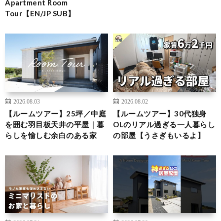
Apartment Room
Tour【EN/JP SUB】
2026.08.03
2026.08.02
【ルームツアー】25坪／中庭
【ルームツアー】30代独身
を囲む羽目板天井の平屋｜暮
OLのリアル過ぎる一人暮らし
らしを愉しむ余白のある家
の部屋【うさぎもいるよ】