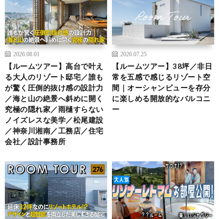
2026.08.01
2026.07.25
【ルームツアー】高台で叶え
【ルームツアー】38坪／非日
る大人のリゾート邸宅／誰も
常を五感で感じるリゾート空
が驚く圧倒的抜け感の設計力
間｜オーシャンビューを存分
／海と山の絶景へ斜めに開く
に楽しめる開放的なバルコニ
究極の隠れ家／雨樋すらない
ー
ノイズレスな美学／松尾建設
／神奈川湘南／工務店／住宅
会社／設計事務所