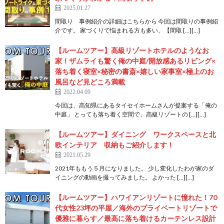
2025.01.27
間取り 事例紹介の詳細はこちらから 今回は間取りの事例紹
介です。 家づくりで悩まれる方も多い、【間取 […][…]
【ルームツアー】高級リゾートホテルのようなお
家！ザムライも驚く俺の中庭/開放感あるリビング×
落ち着く寝室×秘密の書斎×嬉しい家事室×極上のお
風呂など見どころ満載
2022.04.09
今回は、高知県にあるタイセイホームさんが提案する「俺の
中庭」 とっても落ち着く空間で、高級リゾートの […][…]
【ルームツアー】ダイニング ワークスペースと北
欧インテリア 収納もご紹介します！
2021.05.29
2021年ももう５月になりました。 少し変化したわが家のダ
イニングの動画を撮ってみました。 よかった […][…]
【ルームツアー】ハワイアンリゾートに憧れた！70
代女性23坪の平屋／海外のプライベートリゾートで
優雅に暮らす／最高に落ち着けるカーテンレス設計