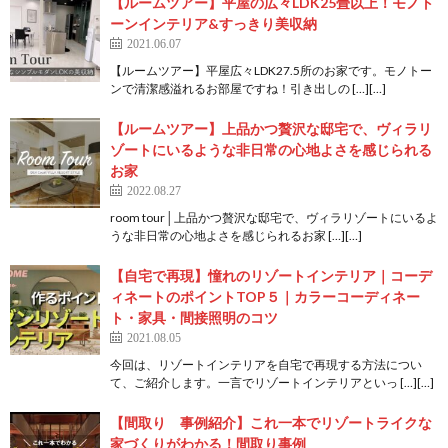
【ルームツアー】平屋の広々LDK25畳以上！モノト
ーンインテリア&すっきり美収納
2021.06.07
【ルームツアー】平屋広々LDK27.5所のお家です。モノトー
ンで清潔感溢れるお部屋ですね！引き出しの […][…]
【ルームツアー】上品かつ贅沢な邸宅で、ヴィラリ
ゾートにいるような非日常の心地よさを感じられる
お家
2022.08.27
room tour│上品かつ贅沢な邸宅で、ヴィラリゾートにいるよ
うな非日常の心地よさを感じられるお家 […][…]
【自宅で再現】憧れのリゾートインテリア｜コーデ
ィネートのポイントTOP５｜カラーコーディネー
ト・家具・間接照明のコツ
2021.08.05
今回は、リゾートインテリアを自宅で再現する方法につい
て、ご紹介します。一言でリゾートインテリアといっ […][…]
【間取り 事例紹介】これ一本でリゾートライクな
家づくりがわかる！間取り事例