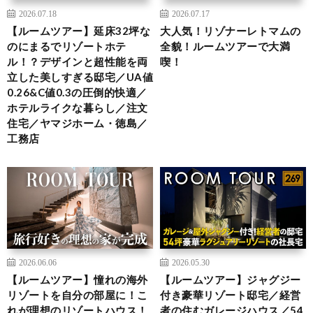
2026.07.18
2026.07.17
【ルームツアー】延床32坪な
大人気！リゾナーレトマムの
のにまるでリゾートホテ
全貌！ルームツアーで大満
ル！？デザインと超性能を両
喫！
立した美しすぎる邸宅／UA値
0.26&C値0.3の圧倒的快適／
ホテルライクな暮らし／注文
住宅／ヤマジホーム・徳島／
工務店
2026.06.06
2026.05.30
【ルームツアー】憧れの海外
【ルームツアー】ジャグジー
リゾートを自分の部屋に！こ
付き豪華リゾート邸宅／経営
れが理想のリゾートハウス！
者の住むガレージハウス／54