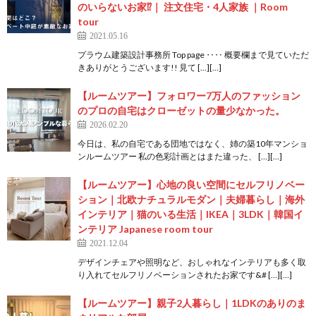
のいらないお家⁉｜ 注文住宅・4人家族 ｜Room
tour
2021.05.16
プラウム建築設計事務所 Top page ‥‥ 概要欄まで見ていただ
きありがとうございます!! 見て […][…]
【ルームツアー】フォロワー7万人のファッション
のプロの自宅はクローゼットの量少なかった。
2026.02.20
今日は、私の自宅である団地ではなく、姉の築10年マンショ
ンルームツアー 私の色彩計画とはまた違った、 […][…]
【ルームツアー】心地の良い空間にセルフリノベー
ション｜北欧ナチュラルモダン｜夫婦暮らし｜海外
インテリア｜猫のいる生活｜IKEA｜3LDK｜韓国イ
ンテリア Japanese room tour
2021.12.04
デザインチェアや照明など、おしゃれなインテリアも多く取
り入れてセルフリノベーションされたお家です&# […][…]
【ルームツアー】親子2人暮らし｜1LDKのありのま