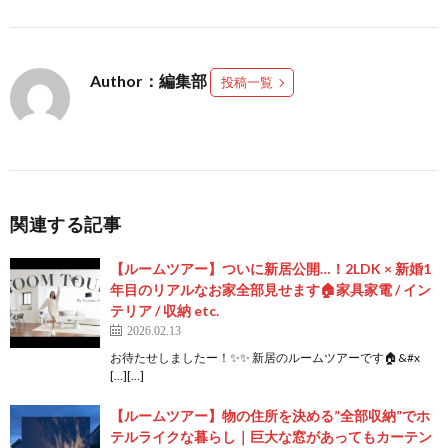
Author：編集部
投稿一覧
関連する記事
【ルームツアー】ついに新居公開…！2LDK × 新婚1
年目のリアルなお家全部見せます🏠家具家電 / イン
テリア / 収納 etc.
2026.02.13
お待たせしましたー！✨✨ 新居のルームツアーです🏠&#x
[…][…]
【ルームツアー】物の住所を決める”全部収納”でホ
テルライクな暮らし｜巨大な窓があってもカーテン