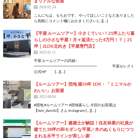
まリアルな部屋
2026.02.24
こんにちは、もちおです。 やってほしいことなどありました
ら気軽にコメント欄におかきください […][…]
【平屋 ルームツアー】小さくていい！21坪ふたり暮
らしの小さな平屋！月々返済たった4万円！？｜21
坪｜2LDK北向き【平屋専門店】
2025.01.11
平屋 ルームツアーの詳細↓
━━━━━━━━━━━━━━━━━ 平屋セレクト
公式HP […][…]
【ルームツアー】団地 築50年 1DK・「ミニマルか
わいい」お部屋
2023.08.04
#団地 #ルームツアー #団地暮らし 今回のお部屋は
【fam_danchi】さん Instagram […][…]
【ルームツアー】建築士が解説！住友林業の社員が
建てた38坪の和モダンな平屋／木のぬくもりにつつ
まれる水平ラインが美しい家