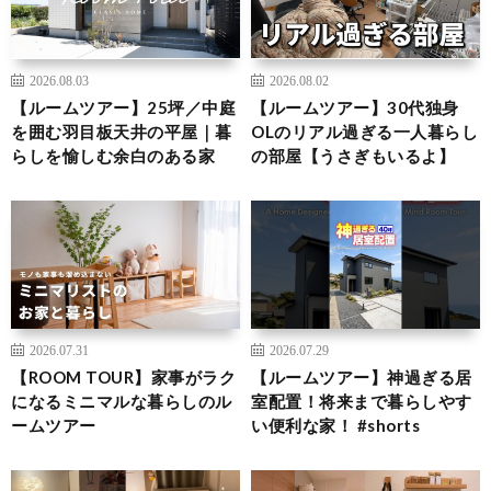
2026.08.03
2026.08.02
【ルームツアー】25坪／中庭
【ルームツアー】30代独身
を囲む羽目板天井の平屋｜暮
OLのリアル過ぎる一人暮らし
らしを愉しむ余白のある家
の部屋【うさぎもいるよ】
2026.07.31
2026.07.29
【ROOM TOUR】家事がラク
【ルームツアー】神過ぎる居
になるミニマルな暮らしのル
室配置！将来まで暮らしやす
ームツアー
い便利な家！ #shorts