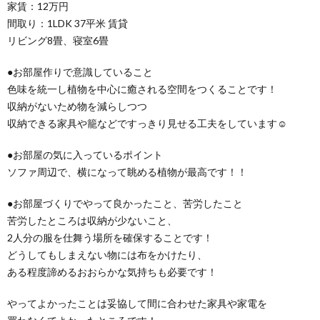
家賃：12万円
間取り：1LDK 37平米 賃貸
リビング8畳、寝室6畳
●お部屋作りで意識していること
色味を統一し植物を中心に癒される空間をつくることです！
収納がないため物を減らしつつ
収納できる家具や籠などですっきり見せる工夫をしています☺
●お部屋の気に入っているポイント
ソファ周辺で、横になって眺める植物が最高です！！
●お部屋づくりでやって良かったこと、苦労したこと
苦労したところは収納が少ないこと、
2人分の服を仕舞う場所を確保することです！
どうしてもしまえない物には布をかけたり、
ある程度諦めるおおらかな気持ちも必要です！
やってよかったことは妥協して間に合わせた家具や家電を