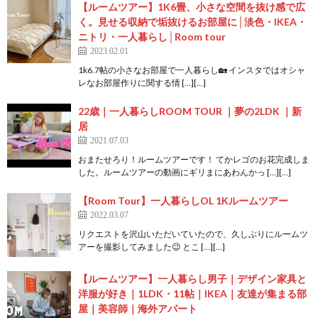
【ルームツアー】1K6畳、小さな空間を抜け感で広
く。見せる収納で垢抜けるお部屋に│淡色・IKEA・
ニトリ・一人暮らし│Room tour
2023.02.01
1k6.7帖の小さなお部屋で一人暮らし🏡 インスタではオシャ
レなお部屋作りに関する情 […][…]
22歳｜一人暮らしROOM TOUR ｜夢の2LDK ｜新
居
2021.07.03
おまたせろり！ルームツアーです！ てかレゴのお花完成しま
した。ルームツアーの動画にギリまにあわんかっ […][…]
【Room Tour】一人暮らしOL 1Kルームツアー
2022.03.07
リクエストを沢山いただいていたので、久しぶりにルームツ
アーを撮影してみました😉 とこ […][…]
【ルームツアー】一人暮らし男子｜デザイン家具と
洋服が好き｜1LDK・11帖｜IKEA｜友達が集まる部
屋｜美容師｜海外アパート