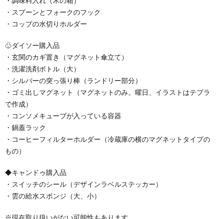
・調味料入れ（木の箱）
・スプーンとフォークのフック
・コップの水切りホルダー
♧ダイソー購入品
・玄関のカギ置き（マグネット傘立て）
・洗濯洗剤ボトル（大）
・シルバーの突っ張り棒（ランドリー部分）
・ゴミ出しマグネット（マグネットのみ。曜日、イラストはテプラ
で作成）
・コンソメキューブが入っている容器
・鍋蓋ラック
・コーヒーフィルターホルダー（冷蔵庫の横のマグネットタイプの
もの）
◆キャンドゥ購入品
・スイッチのシール（デザインラベルステッカー）
・雲の給水スポンジ（大、小）
※現在取り扱いがない可能性もあります。