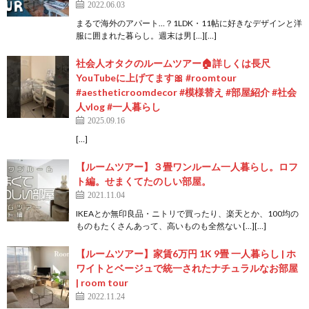
2022.06.03
まるで海外のアパート…？1LDK・11帖に好きなデザインと洋
服に囲まれた暮らし。週末は男 […][…]
社会人オタクのルームツアー🏠詳しくは長尺
YouTubeに上げてます🎀 #roomtour
#aestheticroomdecor #模様替え #部屋紹介 #社会
人vlog #一人暮らし
2025.09.16
[…]
【ルームツアー】３畳ワンルーム一人暮らし。ロフ
ト編。せまくてたのしい部屋。
2021.11.04
IKEAとか無印良品・ニトリで買ったり、楽天とか、100均の
ものもたくさんあって、高いものも全然ない […][…]
【ルームツアー】家賃6万円 1K 9畳 一人暮らし | ホ
ワイトとベージュで統一されたナチュラルなお部屋
| room tour
2022.11.24