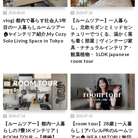
2026.08.01
2026.07.26
vlog) 都内で暮らす社会人3年
【ルームツアー】一人暮ら
目の一人暮らしルームツアー
し。北欧モダンとミッドセン
🏠✨インテリア紹介,My Cozy
チュリーでつくる、温かく落
Solo Living Space in Tokyo
ち着く部屋｜ヴィンテージ家
具・ナチュラルインテリア・
観葉植物・ 1LDK japanese
room tour
2026.07.24
2026.07.10
【ルームツアー】都内一人暮
【room tour】28歳 | 一人暮
らしの7畳1Kインテリア |
らし | アパレルPRのルームツ
ROOM TOUR🍳【後編】
アー🏠 IKEA | NITORI | 無印