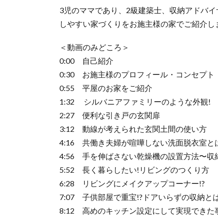
3児のママであり、2級建築士、収納アドバ
しやすい家づくりをお施主様の家でご紹介し
＜動画のみどころ＞
0:00 自己紹介
0:30 お施主様のプロフィール・コンセプト
0:55 平屋のお家をご紹介
1:32 シルバニアファミリーのような外観!
2:27 便利な引き戸の玄関扉
3:12 動線が考えられた玄関土間の使い方
4:16 共働き夫婦が喧嘩しない洗面脱衣室と
4:56 手を伸ばさない乾燥機の設置方法〜収
5:52 長く暮らしたい!リビングのつくり方
6:28 リビングにメイクアップコーナー!?
7:07 子供部屋で重宝!?ドアいらずの収納とは
8:12 高めのキッチン設定にして実現できた