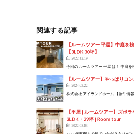
関連する記事
【ルームツアー 平屋】中庭を
【3LDK 30坪】
2022.12.19
今回の ルームツアー 平屋 は！ 中庭を
【ルームツアー】やっぱりコン
2024.03.22
株式会社 アイランドホーム 【物件情報】 https
【平屋 | ルームツアー】ズボ
3LDK・29坪 | Room tour
2022.08.03
‥‥ 概要欄まで見ていただきありがとう