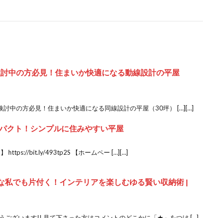
検討中の方必見！住まいか快適になる動線設計の平屋
検討中の方必見！住まいか快適になる同線設計の平屋（30坪） […][…]
パクト！シンプルに住みやすい平屋
://bit.ly/493tp2S 【ホームペー […][…]
ラな私でも片付く！インテリアを楽しむゆる賢い収納術 |
ございます!! 見て下さった方はコメントのどこかに「★」をつけ […]