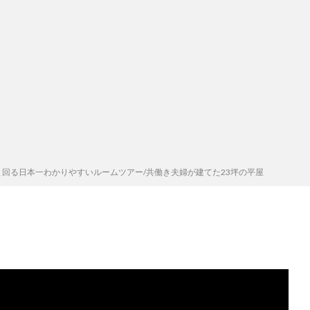
回る日本一わかりやすいルームツアー/共働き夫婦が建てた23坪の平屋