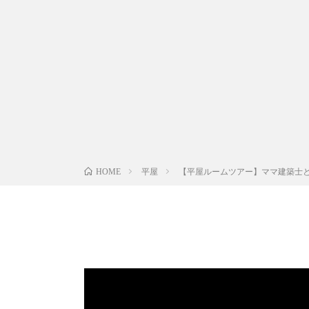
平屋
【平屋ルームツアー】ママ建築士と
HOME