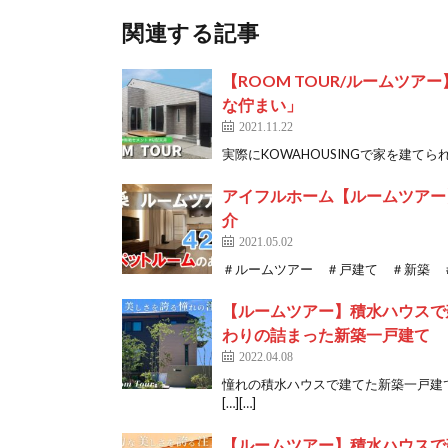
関連する記事
【ROOM TOUR/ルームツ
な佇まい」
2021.11.22
実際にKOWAHOUSINGで家を建てられたお
アイフルホーム【ルームツアー
介
2021.05.02
＃ルームツアー ＃戸建て ＃新築 ＃注文住宅
【ルームツアー】積水ハウスで建
わりの詰まった新築一戸建て
2022.04.08
憧れの積水ハウスで建てた新築一戸建
[…][…]
【ルームツアー】積水ハウスで建