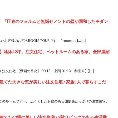
アー】「圧巻のフォルムと無垢セメントの壁が調和したモダン
客様のお宅のROOM TOURです。 #roomtou […][…]
】延床42坪。注文住宅。ペットルームのある家。全部屋紹
 【動画の目次】 00:18 玄関 01:10 和室 0 […][…]
てた大きな窓が美しい注文住宅 / 家族5人で暮らすこだ
てのルームツアー。 広々としたお庭のある開放感たっぷりの注文住宅。
てた43坪の美しい注文住宅 / 2階リビングのある生活動