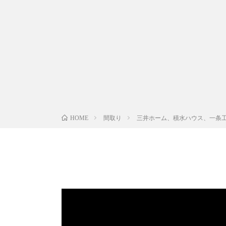
間取り
三井ホーム、積水ハウス、一条
HOME