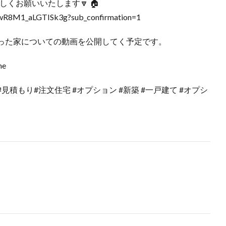
しくお願いいたします🔽 🏠
jwR8M1_aLGTISk3g?sub_confirmation=1
った家についての動画を公開してく予定です。
me
#見積もり#注文住宅 #オプション #新築 #一戸建て #オプシ