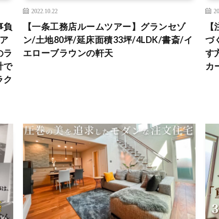
2022.10.22
20
事負
【一条工務店ルームツアー】グランセゾ
【
ア
ン/土地80坪/延床面積33坪/4LDK/書斎/イ
づ
のラ
エローブラウンの軒天
す
計で
カ
ラク