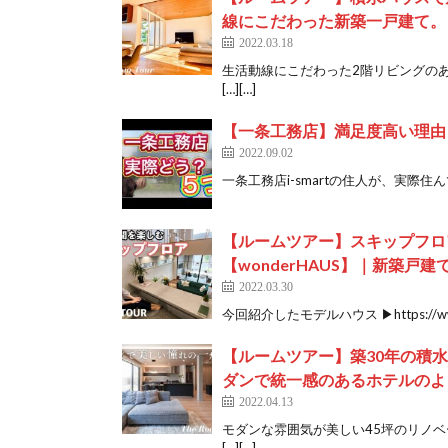
線にこだわった新築一戸建て。
2022.03.18
生活動線にこだわった2階リビングの
[…][…]
【一条工務店】満足度高い理由
2022.09.02
一条工務店i-smartの住人が、実際住
【ルームツアー】スキップフロ
【wonderHAUS】｜新築戸建
2022.03.30
今回紹介したモデルハウス ▶https://www.wo
【ルームツアー】築30年の積水
ダンで統一感のあるホテルのよ
2022.04.13
モダンな雰囲気が美しい45坪のリノベ
[…][…]