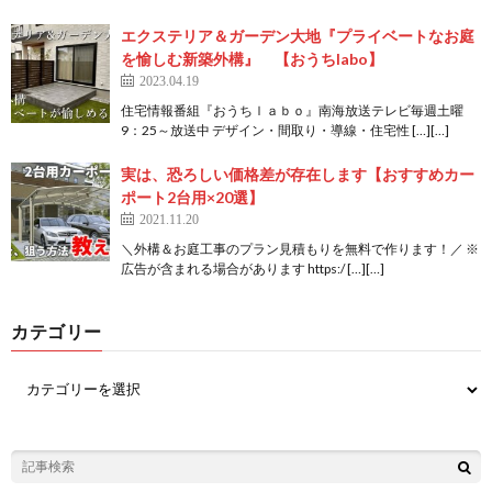
エクステリア＆ガーデン大地『プライベートなお庭
を愉しむ新築外構』 【おうちlabo】
2023.04.19
住宅情報番組『おうちｌａｂｏ』南海放送テレビ毎週土曜
9：25～放送中 デザイン・間取り・導線・住宅性 […][…]
実は、恐ろしい価格差が存在します【おすすめカー
ポート2台用×20選】
2021.11.20
＼外構＆お庭工事のプラン見積もりを無料で作ります！／ ※
広告が含まれる場合があります https:/ […][…]
カテゴリー