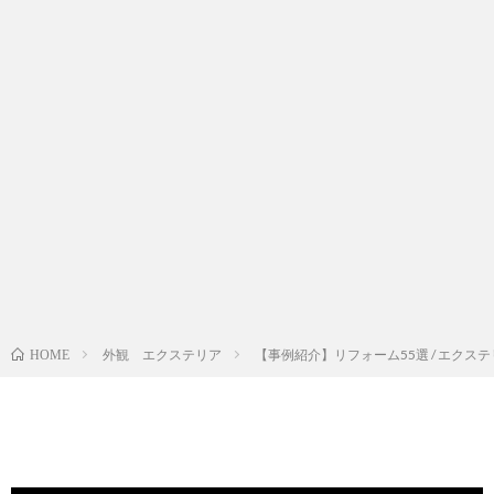
外観 エクステリア
【事例紹介】リフォーム55選 / エクス
HOME