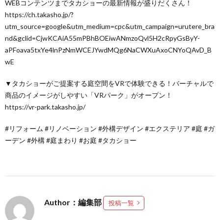
WEBコンテンツまでタカショーの最新情報が盛りだくさん！
https://ch.takasho.jp/?
utm_source=google&utm_medium=cpc&utm_campaign=urutere_bra
nd&gclid=CjwKCAiA55mPBhBOEiwANmzoQvl5H2cRpyGsByY-
aPFoava5txYe4lnPzNmWCEJYwdMQg6NaCWXuAxoCNYoQAvD_B
wE
▼タカショーがご提案する庭空間をVRで体験できる！バーチャルで
商品のイメージがしやすい「VRパーク」がオープン！
https://vr-park.takasho.jp/
#リフォーム #リノベーション #外構デザイン #エクステリア #庭 #ガ
ーデン #外構 #庭まわり #お庭 #タカショー
Author：編集部
投稿一覧