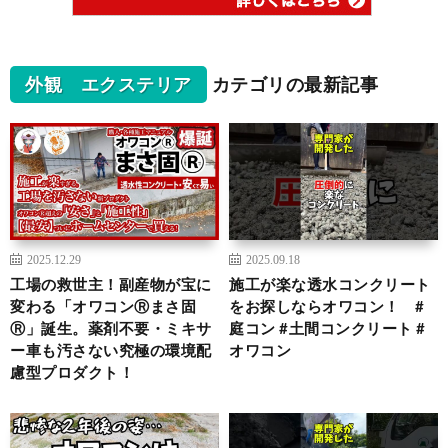
外観 エクステリア
カテゴリの最新記事
2025.12.29
2025.09.18
工場の救世主！副産物が宝に
施工が楽な透水コンクリート
変わる「オワコンⓇまさ固
をお探しならオワコン！ #
Ⓡ」誕生。薬剤不要・ミキサ
庭コン #土間コンクリート #
ー車も汚さない究極の環境配
オワコン
慮型プロダクト！