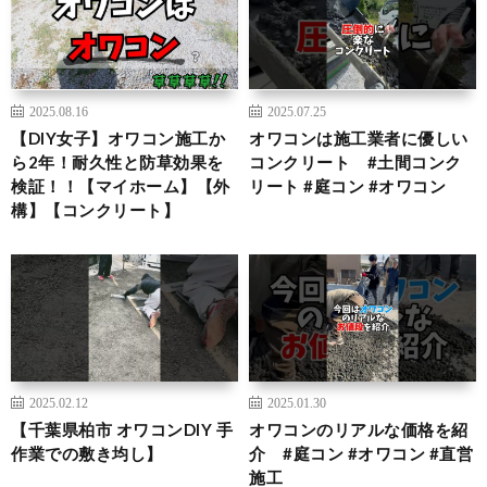
2025.08.16
2025.07.25
【DIY女子】オワコン施工か
オワコンは施工業者に優しい
ら2年！耐久性と防草効果を
コンクリート #土間コンク
検証！！【マイホーム】【外
リート #庭コン #オワコン
構】【コンクリート】
2025.02.12
2025.01.30
【千葉県柏市 オワコンDIY 手
オワコンのリアルな価格を紹
作業での敷き均し】
介 #庭コン #オワコン #直営
施工