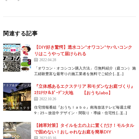
関連する記事
【DIY好き驚愕】透水コン”オワコン”ヤバいコンク
リはこうやって届けられる
2022.04.28
「オワコン・オコシコン購入方法」 ①無料紹介（庭コン） 施
工経験豊富な最寄りの施工業者を無料でご紹介 […][…]
『立体感あるエクステリア 和モダンなお庭づくり』
ｴｸｽﾃﾘｱ＆ｶﾞｰﾃﾞﾝ大地 【おうちlabo】
2022.10.26
住宅情報番組『おうちｌａｂｏ』南海放送テレビ毎週土曜
9：25～放送中 デザイン・間取り・導線・住宅性 […][…]
【雑草対策】タイルを土の上に置くだけ！モルタル
で固めない！おしゃれなお庭を簡単DIY
2023.03.16