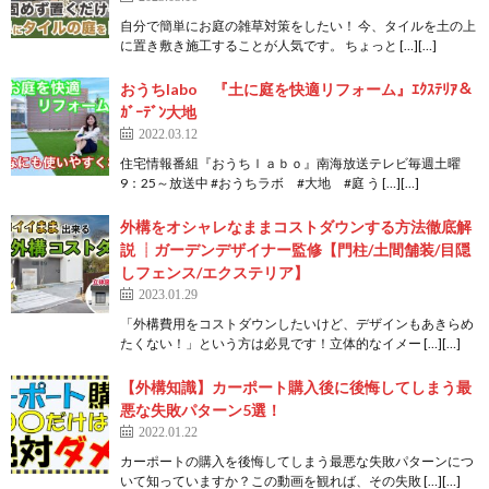
自分で簡単にお庭の雑草対策をしたい！ 今、タイルを土の上
に置き敷き施工することが人気です。 ちょっと […][…]
おうちlabo 『土に庭を快適リフォーム』ｴｸｽﾃﾘｱ＆
ｶﾞｰﾃﾞﾝ大地
2022.03.12
住宅情報番組『おうちｌａｂｏ』南海放送テレビ毎週土曜
9：25～放送中 #おうちラボ #大地 #庭 う […][…]
外構をオシャレなままコストダウンする方法徹底解
説 ┊ガーデンデザイナー監修【門柱/土間舗装/目隠
しフェンス/エクステリア】
2023.01.29
「外構費用をコストダウンしたいけど、デザインもあきらめ
たくない！」という方は必見です！立体的なイメー […][…]
【外構知識】カーポート購入後に後悔してしまう最
悪な失敗パターン5選！
2022.01.22
カーポートの購入を後悔してしまう最悪な失敗パターンにつ
いて知っていますか？この動画を観れば、その失敗 […][…]