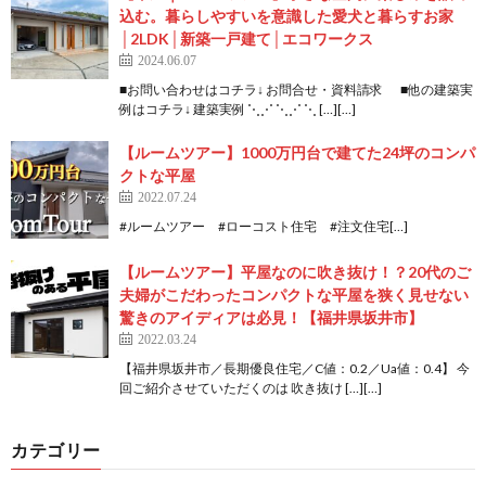
込む。暮らしやすいを意識した愛犬と暮らすお家
│2LDK│新築一戸建て│エコワークス
2024.06.07
■お問い合わせはコチラ↓ お問合せ・資料請求 ■他の建築実
例はコチラ↓ 建築実例 ⋱⋰ ⋱⋰ ⋱ […][…]
【ルームツアー】1000万円台で建てた24坪のコンパ
クトな平屋
2022.07.24
#ルームツアー #ローコスト住宅 #注文住宅[…]
【ルームツアー】平屋なのに吹き抜け！？20代のご
夫婦がこだわったコンパクトな平屋を狭く見せない
驚きのアイディアは必見！【福井県坂井市】
2022.03.24
【福井県坂井市／長期優良住宅／C値：0.2／Ua値：0.4】 今
回ご紹介させていただくのは 吹き抜け […][…]
カテゴリー