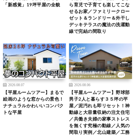
「新感覚」19坪平屋の全貌
ら育児で子育ても楽してこな
せるお家／ファミリークロー
ゼット＆ランドリー＆外干し
デッキテラスの魔法の洗濯動
線で完結の間取り
2026.08.07
2026.08.06
【平屋ルームツアー】まるで
【平屋ルームツアー】野球部
絵画のような窓からの景色！
男子2人と暮らす３５坪の平
ナチュラルかわいいコンパク
屋／泥汚れも即リセット！神
トな平屋
動線と大容量収納の注文住宅
／共働き夫婦の家事ストレス
を無くす究極の動線／人気の
間取り実例／北山建築／工務