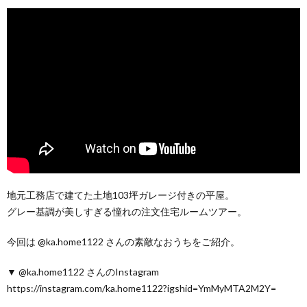
地元工務店で建てた土地103坪ガレージ付きの平屋。
グレー基調が美しすぎる憧れの注文住宅ルームツアー。
今回は @ka.home1122 さんの素敵なおうちをご紹介。
▼ @ka.home1122 さんのInstagram
https://instagram.com/ka.home1122?igshid=YmMyMTA2M2Y=