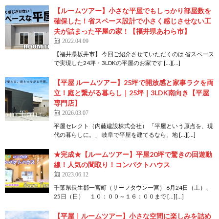
【ルームツアー】小さな平屋でもしっかり部屋数を
確保した！省スペース設計で小さく感じさせない工
夫が詰まった平屋の家！【福井県あわら市】
2022.04.09
【福井県坂井市】 今回ご紹介させていただくのは 省スペース
で実現した24坪・3LDKの平屋のお家です […][…]
【平屋 ルームツアー】25坪で開放感と家事ラクを両
立！庭と繋がる暮らし｜25坪｜3LDK南向き【平屋
専門店】
2026.03.07
平屋セレクト（内藤建設株式会社） 「平屋という原点を、現
代の暮らしに。」 岐阜で平屋を建てるなら、地 […][…]
★完成★【ルームツアー】平屋20坪で驚きの回遊動
線！人気の間取り！コンパクトハウス
2023.06.12
千葉県長生郡一宮町（サーフタウン一宮） 6月24日（土）、
25日（日） １０：００～１６：００まで […][…]
【平屋｜ルームツアー】小さな空間に楽しみを詰め