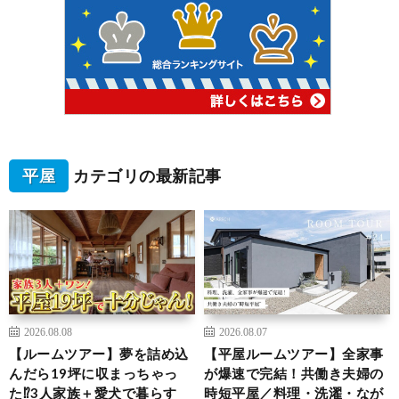
平屋
カテゴリの最新記事
2026.08.08
2026.08.07
【ルームツアー】夢を詰め込
【平屋ルームツアー】全家事
んだら19坪に収まっちゃっ
が爆速で完結！共働き夫婦の
た⁉︎3人家族＋愛犬で暮らす
時短平屋／料理・洗濯・なが