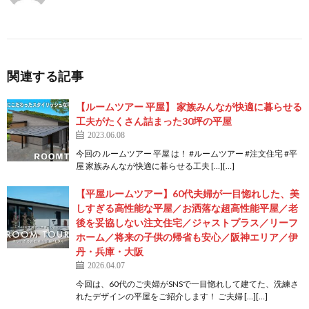
関連する記事
【ルームツアー 平屋】 家族みんなが快適に暮らせる
工夫がたくさん詰まった30坪の平屋
2023.06.08
今回の ルームツアー 平屋 は！ #ルームツアー #注文住宅 #平
屋 家族みんなが快適に暮らせる工夫 […][…]
【平屋ルームツアー】60代夫婦が一目惚れした、美
しすぎる高性能な平屋／お洒落な超高性能平屋／老
後を妥協しない注文住宅／ジャストプラス／リーフ
ホーム／将来の子供の帰省も安心／阪神エリア／伊
丹・兵庫・大阪
2026.04.07
今回は、60代のご夫婦がSNSで一目惚れして建てた、洗練さ
れたデザインの平屋をご紹介します！ ご夫婦 […][…]