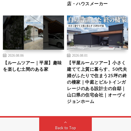
店・ハウスメーカー
2026.08.06
2026.08.01
【ルームツアー｜平屋】趣味
【平屋ルームツアー】小さく
を楽しむ土間のある家
建てて上質に暮らす、50代夫
婦がふたりで住まう25坪の終
の棲家｜中庭とビルトインガ
レージのある設計士の自邸｜
山口県の住宅会社｜オーヴィ
ジョンホーム
Back to Top