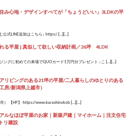
住み心地・デザインすべてが「ちょうどいい」3LDKの平
INE追加はこちら↓ https:/ […][…]
る平屋 | 真似して欲しい収納計画／26坪 4LDK
ジングに初めての来場でQUOカード1万円分プレゼント ↓こ […][…]
アリビングのある21坪の平屋/二人暮らしのゆとりのある
工房/新潟県上越市）
https://www.kurashinokob […][…]
アルなほぼ平屋のお家｜新築戸建｜マイホーム｜注文住宅
オトリ建設