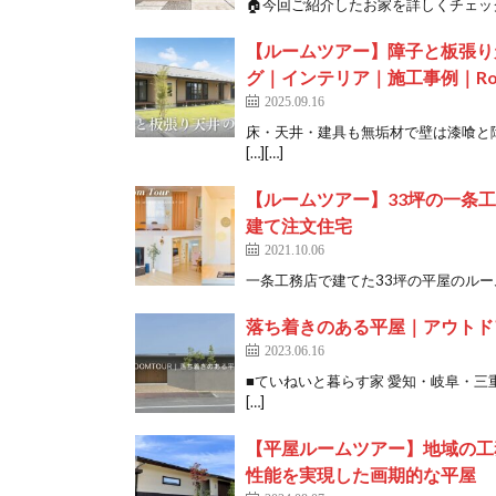
🏠今回ご紹介したお家を詳しくチェック！ https
【ルームツアー】障子と板張り
グ｜インテリア｜施工事例｜Room
2025.09.16
床・天井・建具も無垢材で壁は漆喰と
[…][…]
【ルームツアー】33坪の一条工
建て注文住宅
2021.10.06
一条工務店で建てた33坪の平屋のルームツ
落ち着きのある平屋｜アウトドア
2023.06.16
■ていねいと暮らす家 愛知・岐阜・三重
[…]
【平屋ルームツアー】地域の工
性能を実現した画期的な平屋