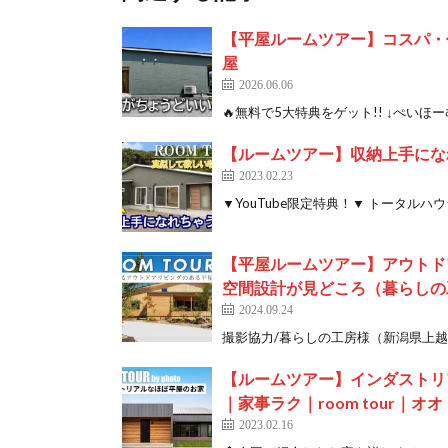
【平屋ルームツアー】コスパ・
屋
2026.06.06
🔥無料で5大特典をゲット!! ↓ぺいほーむ公式L
【ルームツアー】収納上手になれ
2023.02.23
▼YouTube限定特典！▼ トータルハウ
【平屋ルームツアー】アウトド
空間設計が見どころ（暮らしの
2024.09.24
撮影協力/暮らしの工房様（新潟県上越市） 【HP】 
【ルームツアー】インダストリ
｜家事ラク｜room tour｜オ
2023.02.16