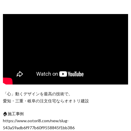
「心」動くデザインを最高の技術で。
愛知・三重・岐阜の注文住宅ならオオトリ建設
🏠施工事例
https://www.ootori8.com/new/slug-
543a59adb6f977b60f9558845f1bb386