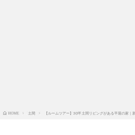
土間
【ルームツアー】30坪 土間リビングがある平屋の家｜新
HOME