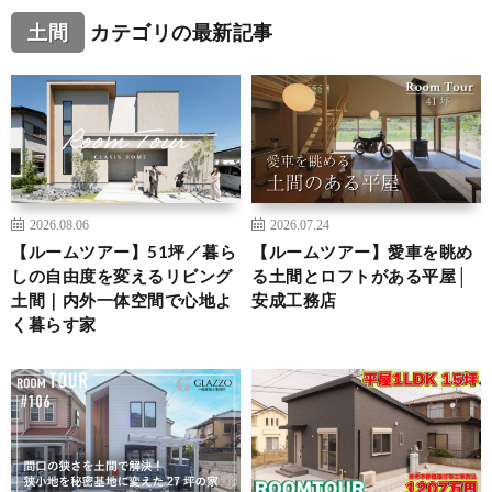
土間
カテゴリの最新記事
2026.08.06
2026.07.24
【ルームツアー】51坪／暮ら
【ルームツアー】愛車を眺め
しの自由度を変えるリビング
る土間とロフトがある平屋│
土間｜内外一体空間で心地よ
安成工務店
く暮らす家