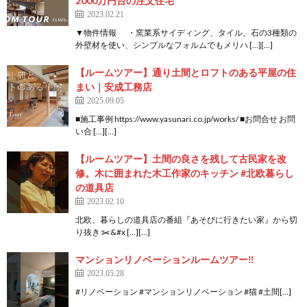
2000万円台の注文住宅
2023.02.21
▼物件情報 ・窯業系サイディング、タイル、石の3種類の
外壁材を使い、シンプルなフォルムでもメリハ […][…]
【ルームツアー】通り土間とロフトのある平屋の住
まい｜安成工務店
2025.09.05
■施工事例 https://www.yasunari.co.jp/works/ ■お問合せ お問
い合 […][…]
【ルームツアー】土間の良さを残して古民家を改
修。木に囲まれた木工作家のキッチン #北欧暮らし
の道具店
2023.02.10
北欧、暮らしの道具店の番組『あそびに行きたい家』から切
り抜き ✂️&#x […][…]
マンションリノベーションルームツアー‼︎
2023.05.28
#リノベーション #マンションリノベーション #猫 #土間[…]