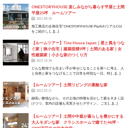
ONESTORYHOUSE 楽しみながら暮らす平屋と土間
平屋25坪 ルームツアー
2021.09.16
旭工務店の企画住宅”ONESTORYHOUSE Playful (リアルCG)
をご紹介し […][…]
【ルームツアー】Tiny House Japan｜星と風をつな
ぐ家｜狭小住宅｜建築面積9坪｜土間のある家｜女
性建築家｜小さな家のつくり方
2021.10.30
どんな敷地でも住まい手が幸せになることを第一に考え、人
と自然と家をつなげることで日常を特別な一日、特 […][…]
【ルームツアー】土間リビングの素敵な家
2022.03.21
細長い敷地ながら、その土地の特徴を活かして庭を大きく設
けつつ、室内の設備も充実させたデザイン。 ご主 […][…]
【ルームツアー】土間や中庭が暮らしを豊かにする
大人モダンな家 クラシスホームで建てた46坪・