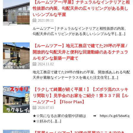
【ルームツアー/平屋】ナチュラルなインテリアと相
性抜群の内装、勾配天井の広々リビングがある美し
いシンプルな平屋
2021.09.11
ルームツアー│ナチュラルなインテリアと相性抜群の内装、
勾配天井の広々リビングがある美しいシンプルな平 […][…]
【ルームツアー】地元工務店で建てた29坪の平屋 /
開放的な勾配天井と便利な回遊動線のあるナチュラ
ルモダンな新築一戸建て
2024.11.02
地元工務店で建てた29坪の憧れの平屋。 開放感あふれる勾配
天井が素敵なインナーテラスを備えた注文住宅 […][…]
【ラクして綺麗が続く平屋！】【ズボラ流のスッキ
リ間取り】見学会のお家をご紹介！第３３７回【ル
ームツアー】【Floor Plan】
2026.07.03
★☆気になるお家の金額や詳細は ➡ https://x.gd/S6wKq
★☆好みの […][…]
【平屋ルームツアー】32坪の平屋でここまででき