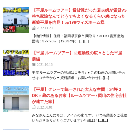
【平屋ルームツアー】賃貸派だった若夫婦が賃貸VS
持ち家論なんてどうでもよくなるくらい虜になった
新築平屋を内見！ep198ウィズホーム様
2022.11.20
【物件情報】 住所：福岡県宗像市 間取り：3LDK+書斎 敷地
面積：397.90㎡（120.36坪） […][…]
【平屋 ルームツアー】回遊動線の広々とした平屋
前編
2021.10.16
平屋 ルームツアーの詳細はコチラ↓ ▼この動画のお問い合わ
せはコチラから▼ 資料請求・お問い合わせ […][…]
【平屋】グレーで統一された大人な空間｜24坪２
DK × 蔵のあるお家【ルームツアー / 岡山の住宅会社
が建てた家】
2022.08.01
みなさんこんにちは、アイムの家 です。 いつも動画をご視聴
いただきありがとうございます♪ 今回は24 […][…]