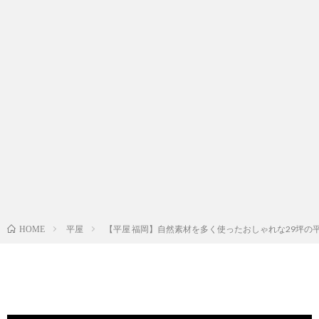
平屋
【平屋 福岡】自然素材を多く使ったおしゃれな29坪の
HOME