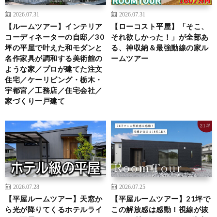
2026.07.31
2026.07.31
【ルームツアー】インテリア
【ローコスト平屋】「そこ、
コーディネーターの自邸／30
それ欲しかった！」が全部あ
坪の平屋で叶えた和モダンと
る、神収納＆最強動線の家ル
名作家具が調和する美術館の
ームツアー
ような家／プロが建てた注文
住宅／ケーリビング・栃木・
宇都宮／工務店／住宅会社／
家づくり一戸建て
2026.07.28
2026.07.25
【平屋ルームツアー】天窓か
【平屋ルームツアー】21坪で
ら光が降りてくるホテルライ
この解放感は感動！視線が抜