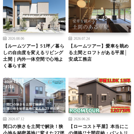
2026.08.06
2026.07.24
【ルームツアー】51坪／暮ら
【ルームツアー】愛車を眺め
しの自由度を変えるリビング
る土間とロフトがある平屋│
土間｜内外一体空間で心地よ
安成工務店
く暮らす家
2026.07.12
2026.06.26
間口の狭さを土間で解決！狭
【ローコスト平屋】本当にこ
小地を秘密基地に変えた27坪
の価格!?土間収納・パントリ