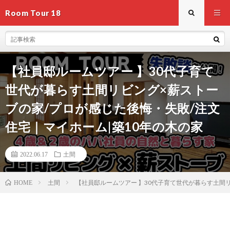
Room Tour 18
【社員邸ルームツアー 】30代子育て
世代が暮らす土間リビング×薪ストー
ブの家/プロが感じた後悔・失敗/注文
住宅｜マイホーム|築10年の木の家
2022.06.17
土間
土間
【社員邸ルームツアー 】30代子育て世代が暮らす土間
HOME