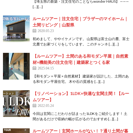
【埼玉県の新築・注文住宅のことならwonder HAUS】 ———
[…][…]
ルームツアー｜注文住宅｜ブラザーのマイホーム｜
土間リビング｜山梨県
2020.05.23
初めまして、ややイケメンです。 山梨県は富士山の麓、富士
北麓でお家づくりをしています。 このチャンネ […][…]
【ルームツアー】土間のある和モダン平屋｜自然素
材×機能美の注文住宅｜建築家とつくる家
2025.04.15
【和モダン × 平屋 × 自然素材】 建築家が設計した、土間のあ
る和モダン平屋住宅。 木や石の質感を […][…]
【リノベーション】1LDK+快適な玄関土間！【ルー
ムツアー】
2022.05.24
今回は玄関にこだわりが詰まった1LDKをご紹介します！ 土
間があるだけで収納の幅が広がるのでおすすめ […][…]
ルームツアー｜玄関ホールがない！？通り土間が暮