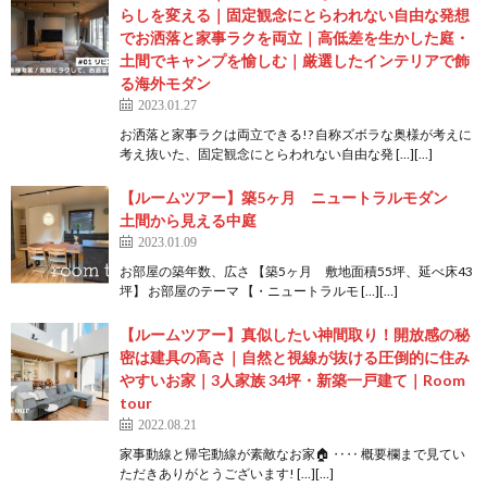
らしを変える｜固定観念にとらわれない自由な発想
でお洒落と家事ラクを両立｜高低差を生かした庭・
土間でキャンプを愉しむ｜厳選したインテリアで飾
る海外モダン
2023.01.27
お洒落と家事ラクは両立できる!? 自称ズボラな奥様が考えに
考え抜いた、固定観念にとらわれない自由な発 […][…]
【ルームツアー】築5ヶ月 ニュートラルモダン
土間から見える中庭
2023.01.09
お部屋の築年数、広さ 【築5ヶ月 敷地面積55坪、延べ床43
坪】 お部屋のテーマ 【・ニュートラルモ […][…]
【ルームツアー】真似したい神間取り！開放感の秘
密は建具の高さ｜自然と視線が抜ける圧倒的に住み
やすいお家｜3人家族 34坪・新築一戸建て｜Room
tour
2022.08.21
家事動線と帰宅動線が素敵なお家🏠 ‥‥ 概要欄まで見てい
ただきありがとうございます! […][…]