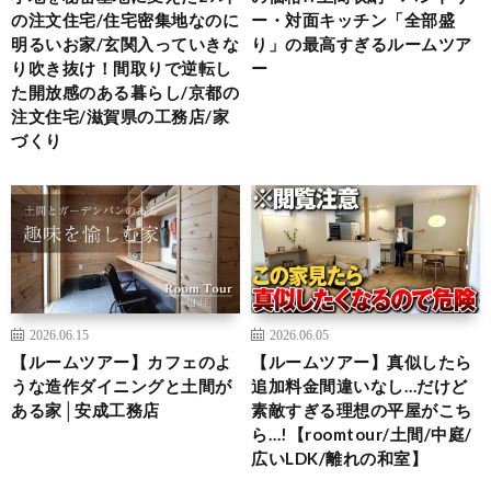
の注文住宅/住宅密集地なのに
ー・対面キッチン「全部盛
明るいお家/玄関入っていきな
り」の最高すぎるルームツア
り吹き抜け！間取りで逆転し
ー
た開放感のある暮らし/京都の
注文住宅/滋賀県の工務店/家
づくり
2026.06.15
2026.06.05
【ルームツアー】カフェのよ
【ルームツアー】真似したら
うな造作ダイニングと土間が
追加料金間違いなし…だけど
ある家│安成工務店
素敵すぎる理想の平屋がこち
ら…!【roomtour/土間/中庭/
広いLDK/離れの和室】