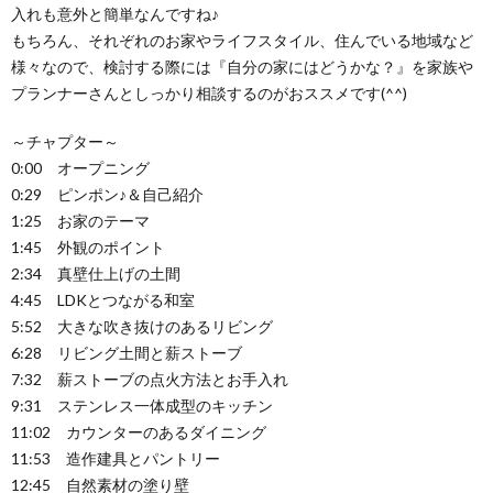
入れも意外と簡単なんですね♪
もちろん、それぞれのお家やライフスタイル、住んでいる地域など
様々なので、検討する際には『自分の家にはどうかな？』を家族や
プランナーさんとしっかり相談するのがおススメです(^^)
～チャプター～
0:00 オープニング
0:29 ピンポン♪＆自己紹介
1:25 お家のテーマ
1:45 外観のポイント
2:34 真壁仕上げの土間
4:45 LDKとつながる和室
5:52 大きな吹き抜けのあるリビング
6:28 リビング土間と薪ストーブ
7:32 薪ストーブの点火方法とお手入れ
9:31 ステンレス一体成型のキッチン
11:02 カウンターのあるダイニング
11:53 造作建具とパントリー
12:45 自然素材の塗り壁