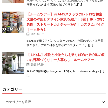
家賃65だったか67だったか忘れた笑 購入元サイト可能な限
り貼っておきます 素敵な城づくりを […][…]
【ルームツアー】BEAMSスタッフのレトロな和室｜
大量の洋服とデザイン家具を紹介｜8畳｜1K・20代
男性｜ストリートカルチャー好き｜カスタムバイク
｜一人暮らし
2023.06.02
BEAMSで働くアパレルスタッフの1K！今回のゲストは平井
利空さん。大量の洋服を中心にカスタムバイ […][…]
【１K6帖】植物と小物たちを散りばめた居心地の良
いお部屋づくり｜一人暮らし｜ルームツアー
2023.07.19
今回のお部屋🏠yokko_room17さん https://www.instagra […]
[…]
カテゴリー