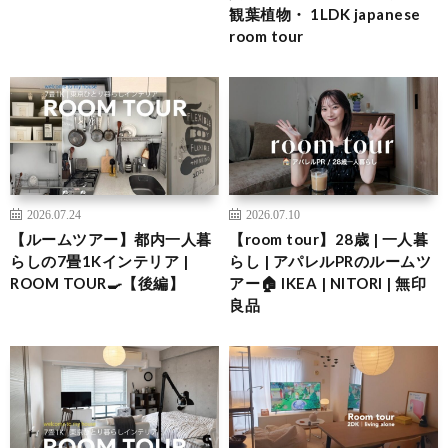
観葉植物・ 1LDK japanese
room tour
2026.07.24
2026.07.10
【ルームツアー】都内一人暮
【room tour】28歳 | 一人暮
らしの7畳1Kインテリア |
らし | アパレルPRのルームツ
ROOM TOUR🍳【後編】
アー🏠 IKEA | NITORI | 無印
良品