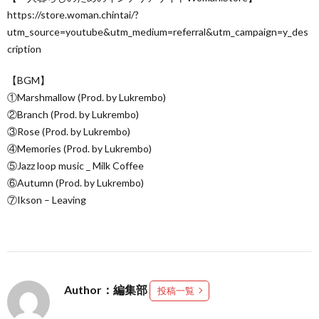
https://store.woman.chintai/?
utm_source=youtube&utm_medium=referral&utm_campaign=y_des
cription
【BGM】
①Marshmallow (Prod. by Lukrembo)
②Branch (Prod. by Lukrembo)
③Rose (Prod. by Lukrembo)
④Memories (Prod. by Lukrembo)
⑤Jazz loop music _ Milk Coffee
⑥Autumn (Prod. by Lukrembo)
⑦Ikson – Leaving
Author：編集部
投稿一覧