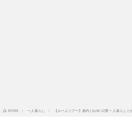
一人暮らし
【ルームツアー】都内 | 1LDK 12畳 一人暮らし | 
HOME