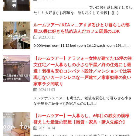
＿＿＿＿＿＿＿＿＿＿＿＿＿＿＿ ついにお引越し完了しまし
た！！ 大好きなお部屋を、語り尽くして 最後 […][…]
ルームツアー/IKEAマニアすぎるひとり暮らしの部
屋,10畳に好きを詰め込んだカフェ店員のLDK
2023.06.11
0:00 living room 11:12 bed room 16:12 wash room 19 […][…]
【ルームツアー】アラフォー女性が建てた15坪の注
文住宅／一人暮らしの小さな平屋／終の住処にも最
適！老後も安心コンパクト設計／マンションでは実
現しないカーテンレスな一戸建て／家事効率の良い
家事ラク間取り
2024.11.03
メンテナンスコストも考えた、老後も安心して暮らせる小さ
な平屋をご紹介 ⭐すみ家さんのU […][…]
【ルームツアー】一人暮らし、6年目の独女の模様
替えした最近の部屋【雑貨・家具・購入先紹介】
2021.04.14