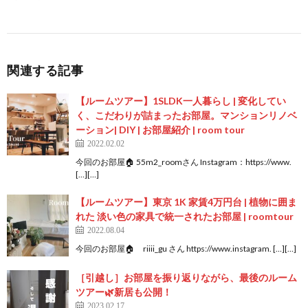
関連する記事
【ルームツアー】1SLDK一人暮らし | 変化してい
く、こだわりが詰まったお部屋。マンションリノベ
ーション| DIY | お部屋紹介 | room tour
2022.02.02
今回のお部屋🏠 55m2_roomさん Instagram：https://www.
[…][…]
【ルームツアー】東京 1K 家賃4万円台 | 植物に囲ま
れた 淡い色の家具で統一されたお部屋 | roomtour
2022.08.04
今回のお部屋🏠 riiii_gu さん https://www.instagram. […][…]
［引越し］お部屋を振り返りながら、最後のルーム
ツアー🌿新居も公開！
2023.02.17