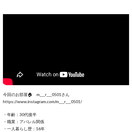
今回のお部屋🏠 m___r___0501さん
https://www.instagram.com/m___r___0501/
・年齢：30代後半
・職業：アパレル関係
・一人暮らし歴：16年