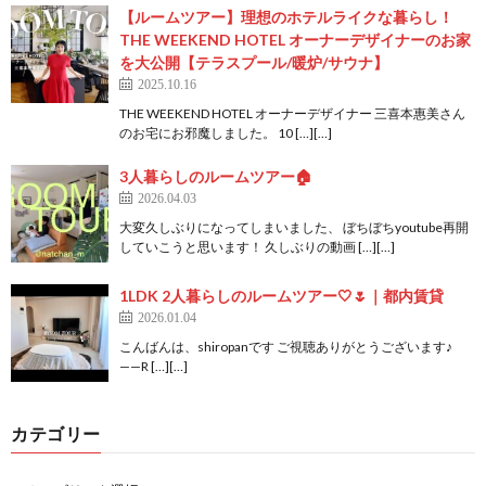
【ルームツアー】理想のホテルライクな暮らし！
THE WEEKEND HOTEL オーナーデザイナーのお家
を大公開【テラスプール/暖炉/サウナ】
2025.10.16
THE WEEKEND HOTEL オーナーデザイナー 三喜本惠美さん
のお宅にお邪魔しました。 10 […][…]
3人暮らしのルームツアー🏠
2026.04.03
大変久しぶりになってしまいました、 ぼちぼちyoutube再開
していこうと思います！ 久しぶりの動画 […][…]
1LDK 2人暮らしのルームツアー🤍🌷｜都内賃貸
2026.01.04
こんばんは、shiropanです ご視聴ありがとうございます♪
——R […][…]
カテゴリー