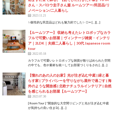
さん・スパロウ圭子さん篇 ルームツアー/民芸品/リ
ノベーション/二人暮らし
2023.11.21
✨個性的な民芸品はどれも魅力的でした✨ 🍞✂ […][…]
【ルームツアー】 収納も考えたレトロポップなカラ
フルで可愛いお部屋｜ヴィンテージ雑貨・インテリ
ア｜2LDK｜夫婦二人暮らし｜30代 Japanese room
tour
2022.05.18
カラフルで可愛いレトロポップな雑貨が散りばめられた空間
の中でも、色や素材を統一してお部屋づくりをされ […][…]
【憧れのあの人のお家】光が注ぎ込む中庭 | 緑と暮
らす家 | プライバシーを守りながら屋外で過ごす | 海
外のような開放感 | 北欧ナチュラルインテリア | 自然
を感じられるお部屋【ルームツアー】
2023.07.30
[ Room Tour ] ”開放的な大空間リビングと光が注ぎ込む中庭
が気持ちの良い住まい̶ […][…]