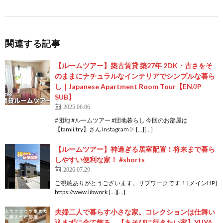
関連する記事
【ルームツアー】築古賃貸 築27年 2DK・古さをそ
のままにナチュラルなインテリアでシンプルな暮ら
し｜Japanese Apartment Room Tour【EN/JP
SUB】
2025.06.06
#団地 #ルームツアー #団地暮らし 今回のお部屋は
【tamii.try】さん Instagram▷ […][…]
【ルームツアー】神過ぎる居室配置！将来まで暮ら
しやすい便利な家！ #shorts
2026.07.29
ご視聴ありがとうございます。リブワークです！ [メインHP]
https://www.libwork […][…]
夫婦二人で暮らす小さな家。コレクションは仕舞い
込まずに全て飾る。【あそびに行きたい家】YUYA