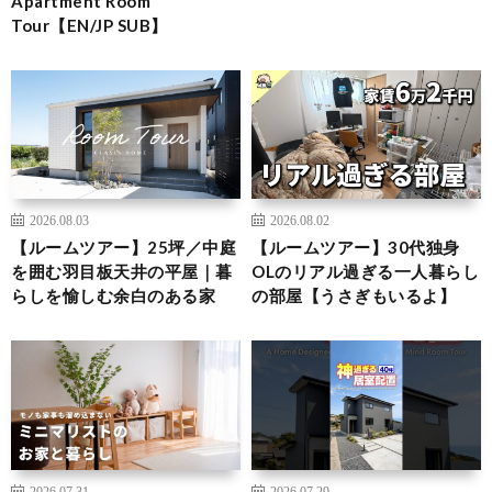
Apartment Room
Tour【EN/JP SUB】
2026.08.03
2026.08.02
【ルームツアー】25坪／中庭
【ルームツアー】30代独身
を囲む羽目板天井の平屋｜暮
OLのリアル過ぎる一人暮らし
らしを愉しむ余白のある家
の部屋【うさぎもいるよ】
2026.07.31
2026.07.29