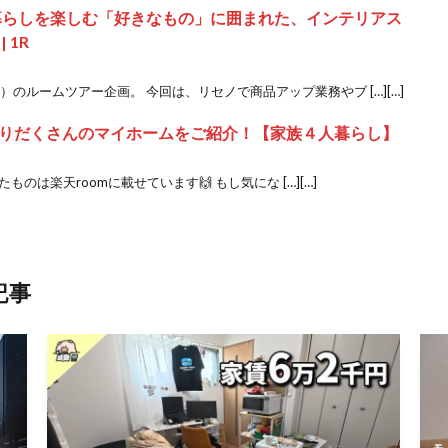
O 】暮らしを楽しむ「好きなもの」に囲まれた、インテリアス
 1R
ノ）のルームツアー企画。 今回は、リセノで商品アップ業務やブ […][…]
りだくさんのマイホームをご紹介！【家族４人暮らし】
のは楽天roomに載せています🙌 もし気にな […][…]
記事