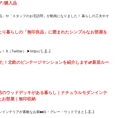
ア/購入品
品」や「スタッフのお宅訪問」が動画になりました！ 暮らしの工夫やそ
ふたり暮らしの「無印良品」に囲まれたシンプルなお部屋を
itter） ▶︎https:/ […][…]
た！北欧のビンテージマンションを紹介します🌿新居ルー
帖のウッドデッキがある暮らし｜ナチュラルモダンインテ
たお部屋｜無印収納
ンテリアが素敵なお家🏡白・グレー・ウッドでまと […][…]