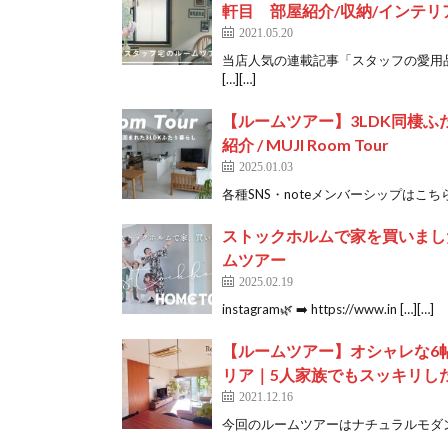
軒目 部屋紹介/収納/インテリ
2021.05.20
当店人気の連載記事「スタッフの愛用
[…][…]
【ルームツアー】3LDK同棲
紹介 / MUJI Room Tour
2025.01.03
各種SNS・noteメンバーシップはこちら！ X（Tw
ストックホルムで家を買いまし
ムツアー
2025.02.19
instagram🌿 ➡️ https://www.in […][…]
【ルームツアー】オシャレな6
リア｜5人家族でもスッキリし
2021.12.16
今回のルームツアーはナチュラルモダンイ