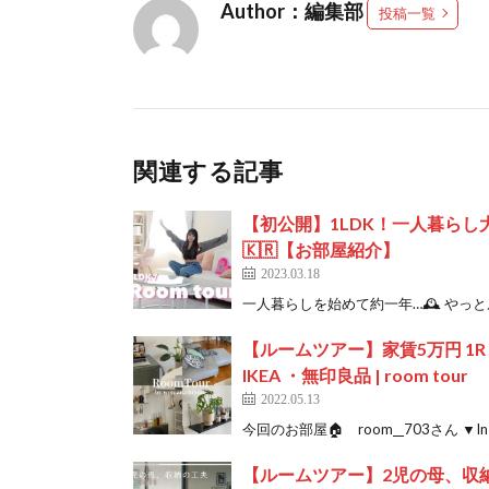
Author：編集部
投稿一覧
関連する記事
【初公開】1LDK！一人暮らし
🇰🇷【お部屋紹介】
2023.03.18
一人暮らしを始めて約一年…🕰 やっとル
【ルームツアー】家賃5万円 1R
IKEA ・無印良品 | room tour
2022.05.13
今回のお部屋🏠 room__703さん ▼Instagr
【ルームツアー】2児の母、収