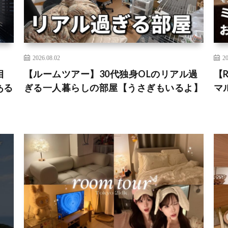
2026.08.02
20
目
【ルームツアー】30代独身OLのリアル過
【
ある
ぎる一人暮らしの部屋【うさぎもいるよ】
マ