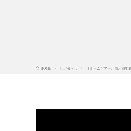
〇〇暮らし
【ルームツアー】猫と団地
HOME