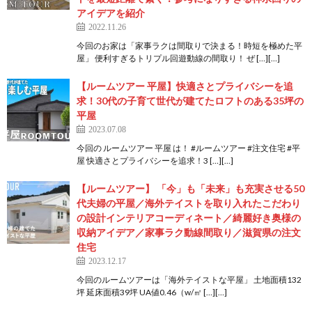
アイデアを紹介
2022.11.26
今回のお家は「家事ラクは間取りで決まる！時短を極めた平
屋」 便利すぎるトリプル回遊動線の間取り！ ぜ […][…]
【ルームツアー 平屋】快適さとプライバシーを追
求！30代の子育て世代が建てたロフトのある35坪の
平屋
2023.07.08
今回の ルームツアー 平屋 は！ #ルームツアー #注文住宅 #平
屋 快適さとプライバシーを追求！3 […][…]
【ルームツアー】 「今」も「未来」も充実させる50
代夫婦の平屋／海外テイストを取り入れたこだわり
の設計インテリアコーディネート／綺麗好き奥様の
収納アイデア／家事ラク動線間取り／滋賀県の注文
住宅
2023.12.17
今回のルームツアーは「海外テイストな平屋」 土地面積132
坪 延床面積39坪 UA値0.46（w/㎡ […][…]