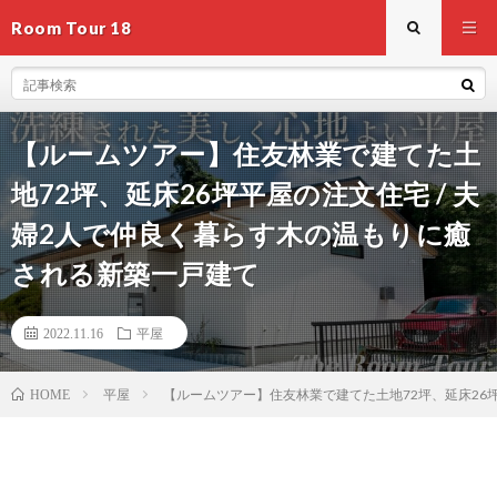
Room Tour 18
【ルームツアー】住友林業で建てた土
地72坪、延床26坪平屋の注文住宅 / 夫
婦2人で仲良く暮らす木の温もりに癒
される新築一戸建て
2022.11.16
平屋
平屋
【ルームツアー】住友林業で建てた土地72坪、延床26
HOME