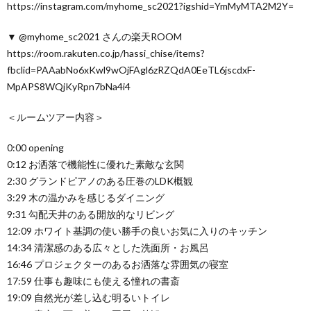
https://instagram.com/myhome_sc2021?igshid=YmMyMTA2M2Y=
▼ @myhome_sc2021 さんの楽天ROOM
https://room.rakuten.co.jp/hassi_chise/items?
fbclid=PAAabNo6xKwl9wOjFAgl6zRZQdA0EeTL6jscdxF-
MpAPS8WQjKyRpn7bNa4i4
＜ルームツアー内容＞
0:00 opening
0:12 お洒落で機能性に優れた素敵な玄関
2:30 グランドピアノのある圧巻のLDK概観
3:29 木の温かみを感じるダイニング
9:31 勾配天井のある開放的なリビング
12:09 ホワイト基調の使い勝手の良いお気に入りのキッチン
14:34 清潔感のある広々とした洗面所・お風呂
16:46 プロジェクターのあるお洒落な雰囲気の寝室
17:59 仕事も趣味にも使える憧れの書斎
19:09 自然光が差し込む明るいトイレ