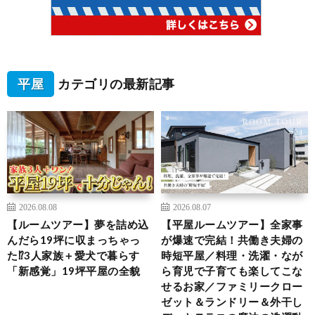
平屋
カテゴリの最新記事
2026.08.08
2026.08.07
【ルームツアー】夢を詰め込
【平屋ルームツアー】全家事
んだら19坪に収まっちゃっ
が爆速で完結！共働き夫婦の
た⁉︎3人家族＋愛犬で暮らす
時短平屋／料理・洗濯・なが
「新感覚」19坪平屋の全貌
ら育児で子育ても楽してこな
せるお家／ファミリークロー
ゼット＆ランドリー＆外干し