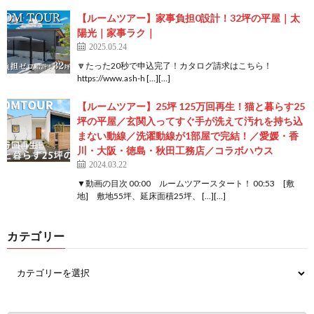
【ルームツアー】家事負担0設計！32坪の平屋｜太
陽光｜家事ラク｜
2025.05.24
🔽たった20秒で申込完了！カタログ請求はこちら！
https://www.ash-h […][…]
【ルームツアー】25坪 125万回再生！猫と暮らす25
坪の平屋／玄関入ってすぐ手が洗えて汚れを持ち込
まない動線／洗濯動線が1部屋で完結！／愛媛・香
川・大阪・徳島・秋田工務店／コラボハウス
2024.03.22
▼動画の目次 00:00 ルームツアースタート！ 00:53 [敷
地] 敷地55坪、延床面積25坪、 […][…]
カテゴリー