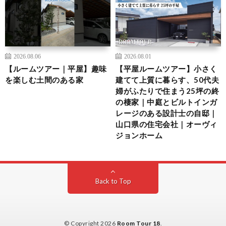
2026.08.06
2026.08.01
【ルームツアー｜平屋】趣味
【平屋ルームツアー】小さく
を楽しむ土間のある家
建てて上質に暮らす、50代夫
婦がふたりで住まう25坪の終
の棲家｜中庭とビルトインガ
レージのある設計士の自邸｜
山口県の住宅会社｜オーヴィ
ジョンホーム
Back to Top
© Copyright 2026
Room Tour 18
.