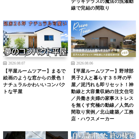
デッキテラスの魔法の洗濯動
線で完結の間取り
2026.08.07
2026.08.06
【平屋ルームツアー】まるで
【平屋ルームツアー】野球部
絵画のような窓からの景色！
男子2人と暮らす３５坪の平
ナチュラルかわいいコンパク
屋／泥汚れも即リセット！神
トな平屋
動線と大容量収納の注文住宅
／共働き夫婦の家事ストレス
を無くす究極の動線／人気の
間取り実例／北山建築／工務
店・ハウスメーカー