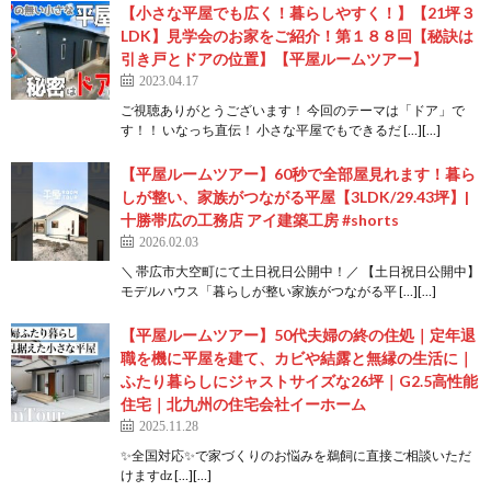
【小さな平屋でも広く！暮らしやすく！】【21坪３
LDK】見学会のお家をご紹介！第１８８回【秘訣は
引き戸とドアの位置】【平屋ルームツアー】
2023.04.17
ご視聴ありがとうございます！ 今回のテーマは「ドア」で
す！！ いなっち直伝！ 小さな平屋でもできるだ […][…]
【平屋ルームツアー】60秒で全部屋見れます！暮ら
しが整い、家族がつながる平屋【3LDK/29.43坪】|
十勝帯広の工務店 アイ建築工房 #shorts
2026.02.03
＼ 帯広市大空町にて土日祝日公開中！／ 【土日祝日公開中】
モデルハウス「暮らしが整い家族がつながる平 […][…]
【平屋ルームツアー】50代夫婦の終の住処｜定年退
職を機に平屋を建て、カビや結露と無縁の生活に｜
ふたり暮らしにジャストサイズな26坪｜G2.5高性能
住宅｜北九州の住宅会社イーホーム
2025.11.28
✨全国対応✨で家づくりのお悩みを鵜飼に直接ご相談いただ
けますǳ […][…]