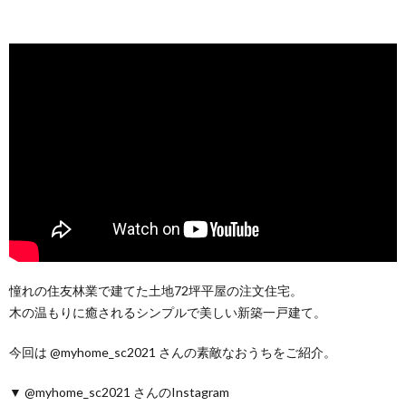
憧れの住友林業で建てた土地72坪平屋の注文住宅。
木の温もりに癒されるシンプルで美しい新築一戸建て。
今回は @myhome_sc2021 さんの素敵なおうちをご紹介。
▼ @myhome_sc2021 さんのInstagram