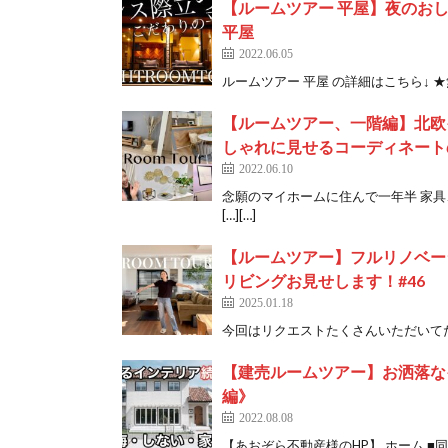
【ルームツアー 平屋】夜のお
平屋
2022.06.05
ルームツアー 平屋 の詳細はこちら↓ ★
【ルームツアー、一階編】北欧
しゃれに見せるコーディネート
2022.06.10
念願のマイホームに住んで一年半 家
[…][…]
【ルームツアー】フルリノベー
リビングお見せします！#46
2025.01.18
今回はリクエストたくさんいただいてたル
【建売ルームツアー】お洒落なイ
編》
2022.08.08
【あおぞら不動産様のHP】 ホーム ■同