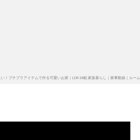
い！プチプラアイテムで作る可愛いお家｜LDK18帖 家族暮らし｜家事動線｜ルー