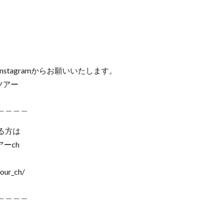
tagramからお願いいたします。
ツアー
＿＿＿＿
る方は
ツアーch
our_ch/
＿＿＿＿