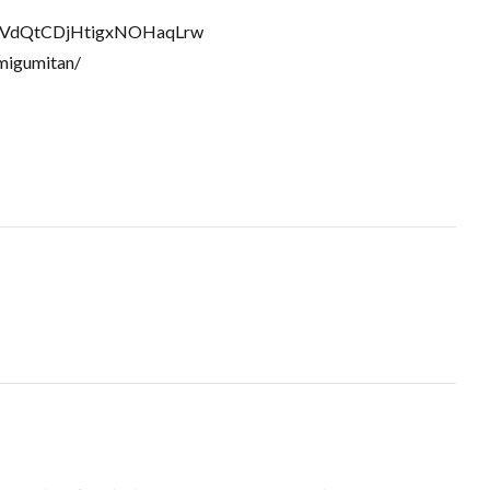
bXVdQtCDjHtigxNOHaqLrw
migumitan/