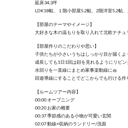
延床34.3坪
LDK18帖、１階小部屋5.2帖、2階洋室5.2帖、
【部屋のテーマやイメージ】
大好きな木の温もりを取り入れて北欧ナチュ
【部屋作りのこだわりや思い】
子供たちが小さいうちはしっかり目が届くよ
成長しても1日1回は顔を見れるようにリビン
水回りを一直線にまとめ家事楽動線に🧺
回遊導線にすることでどこからでも行ける作
【ルームツアー内容】
00:00 オープニング
00:20 お家の概要
00:37 季節感のある小物が可愛い玄関
02:07 動線×収納のランドリー/洗面