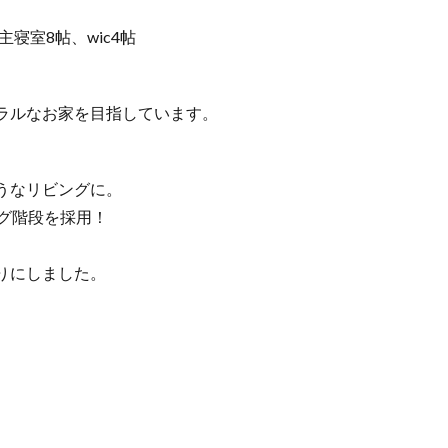
主寝室8帖、wic4帖
ラルなお家を目指しています。
うなリビングに。
グ階段を採用！
りにしました。