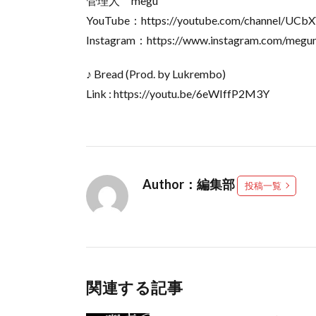
管理人 megu
YouTube：https://youtube.com/channel/UC
Instagram：https://www.instagram.com/megu
♪ Bread (Prod. by Lukrembo)
Link : https://youtu.be/6eWIffP2M3Y
Author：編集部
投稿一覧
関連する記事