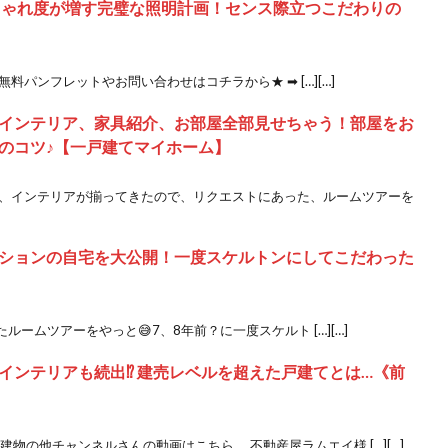
しゃれ度が増す完璧な照明計画！センス際立つこだわりの
無料パンフレットやお問い合わせはコチラから★ ➡ […][…]
インテリア、家具紹介、お部屋全部見せちゃう！部屋をお
のコツ♪【一戸建てマイホーム】
具、インテリアが揃ってきたので、リクエストにあった、ルームツアーを
ションの自宅を大公開！一度スケルトンにしてこだわった
ームツアーをやっと😅7、8年前？に一度スケルト […][…]
ンテリアも続出⁉︎ 建売レベルを超えた戸建てとは…《前
建物の他チャンネルさんの動画はこちら。 不動産屋ラムエイ様 […][…]