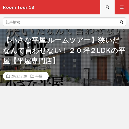
Room Tour 18
【小さな平屋 ルームツアー】狭いだ
なんて言わせない！２０坪２LDKの平
屋【平屋専門店】
2022.12.28
平屋