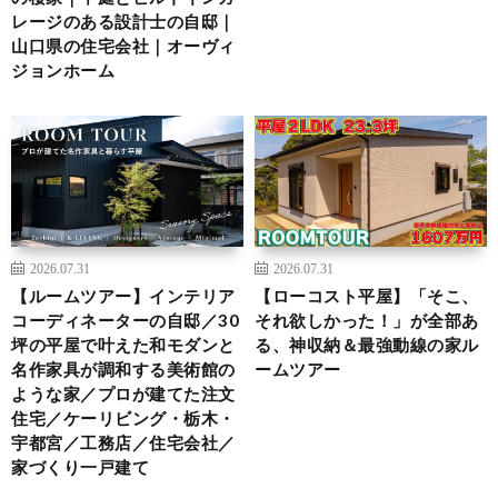
レージのある設計士の自邸｜
山口県の住宅会社｜オーヴィ
ジョンホーム
2026.07.31
2026.07.31
【ルームツアー】インテリア
【ローコスト平屋】「そこ、
コーディネーターの自邸／30
それ欲しかった！」が全部あ
坪の平屋で叶えた和モダンと
る、神収納＆最強動線の家ル
名作家具が調和する美術館の
ームツアー
ような家／プロが建てた注文
住宅／ケーリビング・栃木・
宇都宮／工務店／住宅会社／
家づくり一戸建て