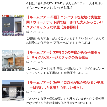
今回は「香川県のD’s HOME」さんとのコラボ！ 大通り沿い
でもノーカーテン！パンイチ […][…]
【ルームツアー 平屋】コンパクトな敷地に快適空
間！ウォールナット調で統一された大人かっこいい
スタイリッシュな平屋【お客様邸】
2023.03.17
ご視聴いただきありがとうございます！ きいろいゾウさんで
お馴染みの住宅会社 ”万代ホーム”です！ 今 […][…]
【ルームツアー】33坪| 2つの中庭がある平屋暮ら
し| サイクルガレージとヌックのある生活
2022.04.22
【ルームツアー】33坪| 平屋に中庭が2つ？！サイクルガレー
ジとヌックのある平屋暮らし 敷地面積 3 […][…]
【ルームツアー】36坪／自然光が広がる明るい平屋
｜一目惚れした床材と心地よい暮らし
2026.04.28
「オシャレな家＝価格が高い」と思っていませんか？ 個性豊
かなデザイン住宅の実例を価格付きで900件以 […][…]