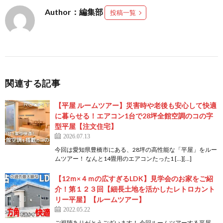
Author：編集部
投稿一覧
関連する記事
【平屋 ルームツアー】災害時や老後も安心して快適
に暮らせる！エアコン1台で28坪全館空調のコの字
型平屋【注文住宅】
2026.07.13
今回は愛知県豊橋市にある、28坪の高性能な「平屋」をルー
ムツアー！ なんと14畳用のエアコンたった1 […][…]
【12ｍ×４ｍの広すぎるLDK】見学会のお家をご紹
介！第１２３回【細長土地を活かしたレトロカント
リー平屋】【ルームツアー】
2022.05.22
ご視聴ありがとうございます！ 今回ルームツアーする平屋