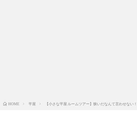
平屋
【小さな平屋 ルームツアー】狭いだなんて言わせない！
HOME