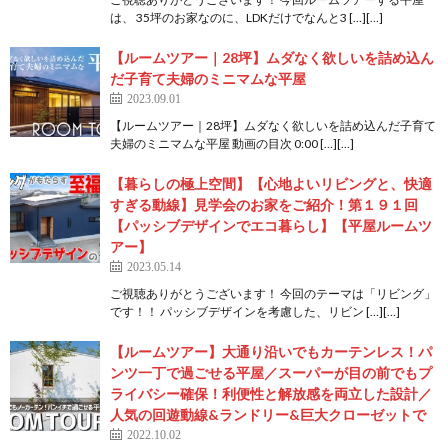
は、 35坪のお家なのに、LDKだけでなんと3 […][…]
【ルームツアー｜28坪】ムダなく欲しいを詰め込ん
だ子育て夫婦のミニマムな平屋
2023.09.01
【ルームツアー｜28坪】ムダなく欲しいを詰め込んだ子育て
夫婦のミニマムな平屋 動画の目次 0:00​ […][…]
【暮らしの極上空間】【心地よいリビングと、快適
すぎる動線】見学会のお家をご紹介！第１９１回
【パッシブデザインでエコ暮らし】【平屋ルームツ
アー】
2023.05.14
ご視聴ありがとうございます！ 今回のテーマは「リビング」
です！！ パッシブデザインを考慮した、リビン […][…]
【ルームツアー】大通り沿いでもカーテンレス！パ
ンツ一丁で過ごせる平屋／スーパーが目の前でもプ
ライバシー確保！利便性と解放感を両立した設計／
人気の回遊動線&ランドリー&巨大クローゼットで
2022.10.02