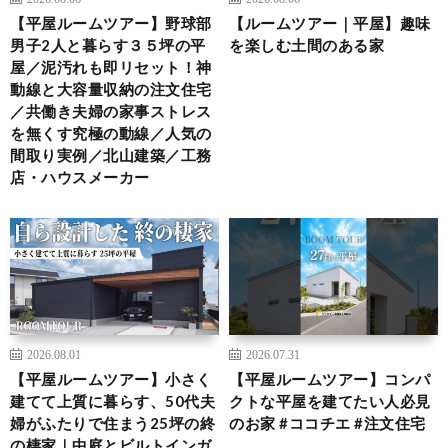
【平屋ルームツアー】野球部
【ルームツアー｜平屋】趣味
男子2人と暮らす３５坪の平
を楽しむ土間のある家
屋／泥汚れも即リセット！神
動線と大容量収納の注文住宅
／共働き夫婦の家事ストレス
を無くす究極の動線／人気の
間取り実例／北山建築／工務
店・ハウスメーカー
2026.08.01
2026.07.31
【平屋ルームツアー】小さく
【平屋ルームツアー】コンパ
建てて上質に暮らす、50代夫
クトな平屋を建てたい人必見
婦がふたりで住まう25坪の終
のお家 #ココチエ #注文住宅
の棲家｜中庭とビルトインガ