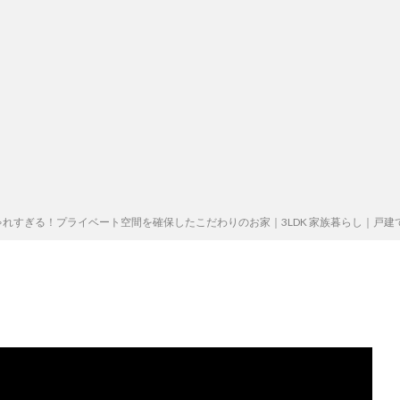
れすぎる！プライベート空間を確保したこだわりのお家｜3LDK 家族暮らし｜戸建