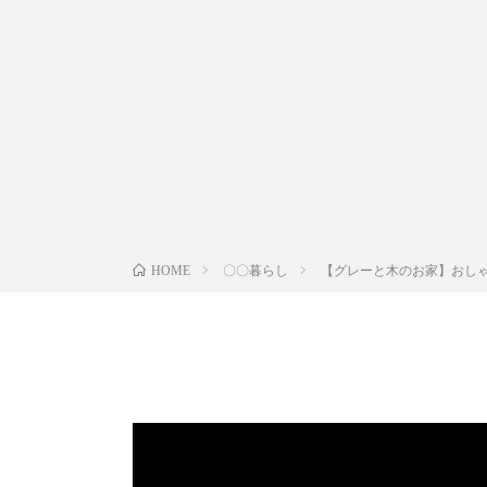
〇〇暮らし
【グレーと木のお家】おしゃ
HOME