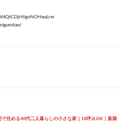
bXVdQtCDjHtigxNOHaqLrw
migumitan/
円で住める40代二人暮らしの小さな家｜18坪2LDK｜新築