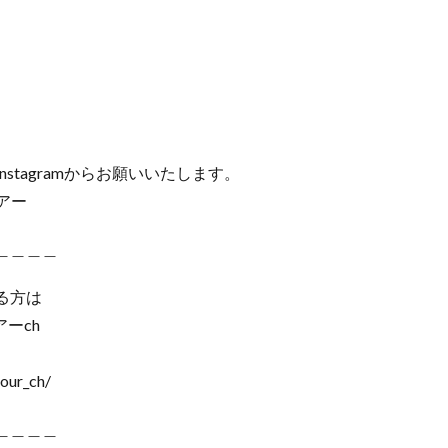
tagramからお願いいたします。
アー
＿＿＿＿
る方は
ツアーch
our_ch/
＿＿＿＿