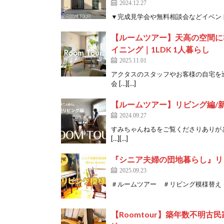
2024.12.27
▼完成見学会や無料相談会などイベントのご案内はこ
【ルームツアー】天高の空間に
イニング｜1LDK 1人暮らし
2025.11.01
アクタスのスタッフやお客様の自宅を
会 […][…]
【ルームツアー】リビング編/新
2024.09.27
すみちゃんねるをご覧くださりありが
[…][…]
『シニア夫婦の団地暮らし』リ
2025.09.23
＃ルームツアー ＃リビング模様替え 
【Roomtour】築年数不明