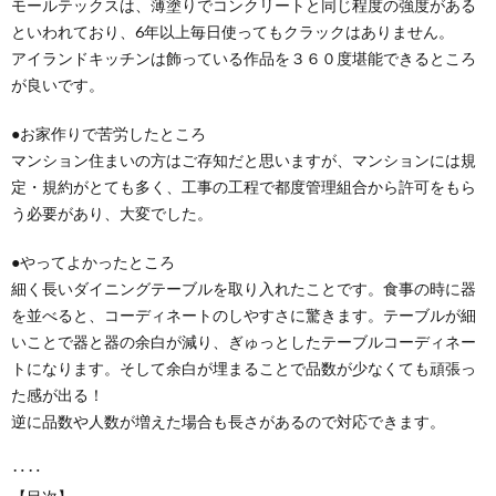
モールテックスは、薄塗りでコンクリートと同じ程度の強度がある
といわれており、6年以上毎日使ってもクラックはありません。
アイランドキッチンは飾っている作品を３６０度堪能できるところ
が良いです。
●お家作りで苦労したところ
マンション住まいの方はご存知だと思いますが、マンションには規
定・規約がとても多く、工事の工程で都度管理組合から許可をもら
う必要があり、大変でした。
●やってよかったところ
細く長いダイニングテーブルを取り入れたことです。食事の時に器
を並べると、コーディネートのしやすさに驚きます。テーブルが細
いことで器と器の余白が減り、ぎゅっとしたテーブルコーディネー
トになります。そして余白が埋まることで品数が少なくても頑張っ
た感が出る！
逆に品数や人数が増えた場合も長さがあるので対応できます。
‥‥