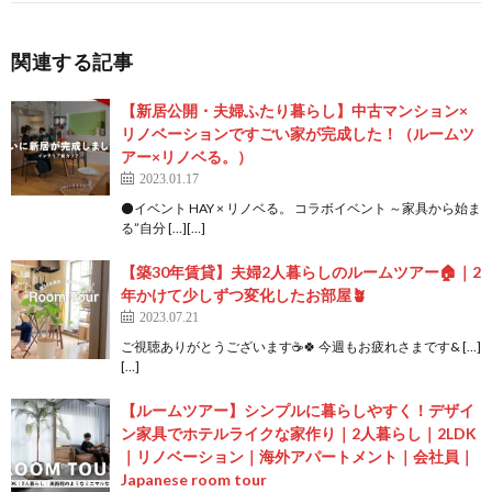
関連する記事
【新居公開・夫婦ふたり暮らし】中古マンション×
リノベーションですごい家が完成した！（ルームツ
アー×リノベる。）
2023.01.17
⚫イベント HAY × リノベる。 コラボイベント ～家具から始ま
る”自分 […][…]
【築30年賃貸】夫婦2人暮らしのルームツアー🏠｜2
年かけて少しずつ変化したお部屋🪴
2023.07.21
ご視聴ありがとうございます☕️🍀 今週もお疲れさまです& […]
[…]
【ルームツアー】シンプルに暮らしやすく！デザイ
ン家具でホテルライクな家作り｜2人暮らし｜2LDK
｜リノベーション｜海外アパートメント｜会社員｜
Japanese room tour