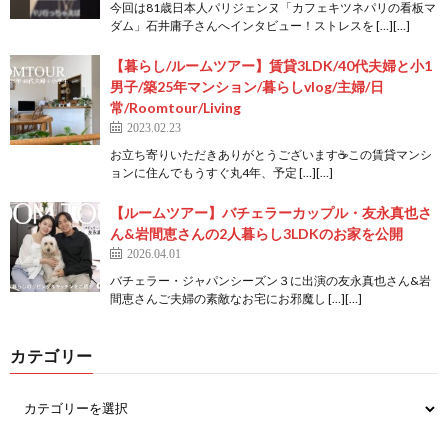
今回は81歳日本人パリジェンヌ「カフェキツネパリの看板マ
ダム」石井庸子さんへインタビュー！ストレスを […][…]
【暮らし/ルームツアー】賃貸3LDK/40代夫婦と小1
男子/築25年マンション/暮らしvlog/主婦/日
常/Roomtour/Living
2023.02.23
お立ち寄りいただきありがとうございます☕この賃貸マンシ
ョンに住んでもうすぐ丸4年、予定 […][…]
【ルームツアー】バチェラーカップル・友永真也さ
ん&岩間恵さんの2人暮らし3LDKのお家を公開
2026.04.01
バチェラー・ジャパンシーズン３に出演の友永真也さん&岩
間恵さんご夫婦の素敵なお宅にお邪魔し […][…]
カテゴリー