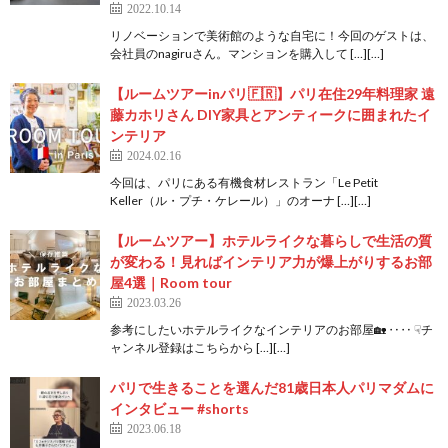
2022.10.14
リノベーションで美術館のような自宅に！今回のゲストは、
会社員のnagiruさん。マンションを購入して […][…]
【ルームツアーinパリ🇫🇷】パリ在住29年料理家 遠
藤カホリさん DIY家具とアンティークに囲まれたイ
ンテリア
2024.02.16
今回は、パリにある有機食材レストラン「Le Petit
Keller（ル・プチ・ケレール）」のオーナ […][…]
【ルームツアー】ホテルライクな暮らしで生活の質
が変わる！見ればインテリア力が爆上がりするお部
屋4選｜Room tour
2023.03.26
参考にしたいホテルライクなインテリアのお部屋🏡 ‥‥ ☟チ
ャンネル登録はこちらから […][…]
パリで生きることを選んだ81歳日本人パリマダムに
インタビュー #shorts
2023.06.18