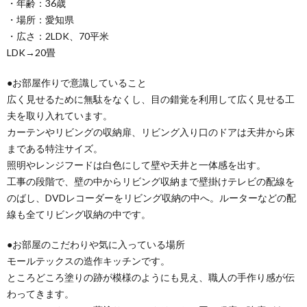
・年齢：36歳
・場所：愛知県
・広さ：2LDK、70平米
LDK→20畳
●お部屋作りで意識していること
広く見せるために無駄をなくし、目の錯覚を利用して広く見せる工
夫を取り入れています。
カーテンやリビングの収納扉、リビング入り口のドアは天井から床
まである特注サイズ。
照明やレンジフードは白色にして壁や天井と一体感を出す。
工事の段階で、壁の中からリビング収納まで壁掛けテレビの配線を
のばし、DVDレコーダーをリビング収納の中へ。ルーターなどの配
線も全てリビング収納の中です。
●お部屋のこだわりや気に入っている場所
モールテックスの造作キッチンです。
ところどころ塗りの跡が模様のようにも見え、職人の手作り感が伝
わってきます。