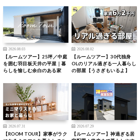
2026.08.03
2026.08.02
【ルームツアー】25坪／中庭
【ルームツアー】30代独身
を囲む羽目板天井の平屋｜暮
OLのリアル過ぎる一人暮らし
らしを愉しむ余白のある家
の部屋【うさぎもいるよ】
2026.07.31
2026.07.29
【ROOM TOUR】家事がラク
【ルームツアー】神過ぎる居