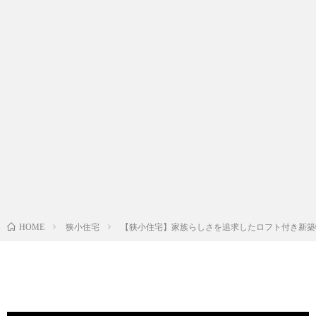
狭小住宅
【狭小住宅】家族らしさを追求したロフト付き新築
HOME