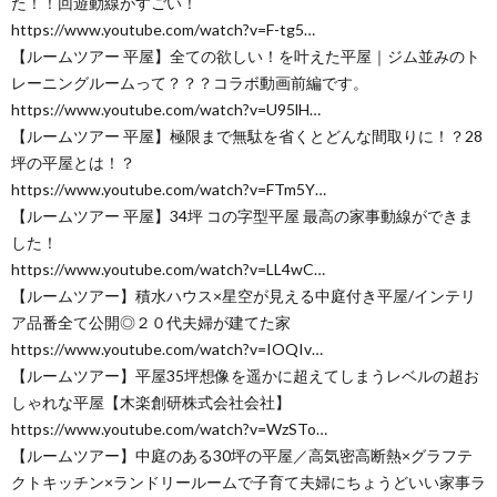
た！！回遊動線がすごい！
https://www.youtube.com/watch?v=F-tg5…
【ルームツアー 平屋】全ての欲しい！を叶えた平屋｜ジム並みのト
レーニングルームって？？？コラボ動画前編です。
https://www.youtube.com/watch?v=U95lH…
【ルームツアー 平屋】極限まで無駄を省くとどんな間取りに！？28
坪の平屋とは！？
https://www.youtube.com/watch?v=FTm5Y…
【ルームツアー 平屋】34坪 コの字型平屋 最高の家事動線ができま
した！
https://www.youtube.com/watch?v=LL4wC…
【ルームツアー】積水ハウス×星空が見える中庭付き平屋/インテリ
ア品番全て公開◎２０代夫婦が建てた家
https://www.youtube.com/watch?v=IOQIv…
【ルームツアー】平屋35坪想像を遥かに超えてしまうレベルの超お
しゃれな平屋【木楽創研株式会社会社】
https://www.youtube.com/watch?v=WzSTo…
【ルームツアー】中庭のある30坪の平屋／高気密高断熱×グラフテ
クトキッチン×ランドリールームで子育て夫婦にちょうどいい家事ラ