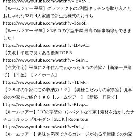
https://www.youtube.com/watch?v=_BV69…
【ルームツアー 平屋】グラフテクトの2列型キッチンを取り入れた
おしゃれな33坪 4人家族で新生活様式のおうち
https://www.youtube.com/watch?v=36u6f…
【ルームツアー 平屋】34坪 コの字型平屋 最高の家事動線ができま
した！
https://www.youtube.com/watch?v=LL4wC…
【失敗】平屋で良くある後悔TOP３
https://www.youtube.com/watch?v=-6eJn…
【注文住宅】平屋に２年住んでわかった５つの苦悩 / 【新築一戸建
て】【平屋】【マイホーム】
https://www.youtube.com/watch?v=TbfvF…
【２８坪の平家にこの収納力！？】【奥様こだわりの家事室】見学
会のお家をご紹介！＃８【ルームツアー】【新築一戸建て】
https://www.youtube.com/watch?v=Btvqz…
【ルームツアー】"ロ"の字型のコンパクトな平家 | 素材を活かしたナ
チュラルシンプルモダン | 3LDK | Room tour
https://www.youtube.com/watch?v=DeL_i…
【ルームツアー】趣味を満喫できるガレージがある平屋建てのお家