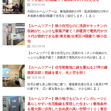
2026.01.09
今回のルームツアーは、敷地面積約11坪・延床面積約21坪の
木造耐火構造3階建て住宅をご紹介します。 […][…]
【ルームツアー】狭小住宅なのに洗面やキッチンの
収納がたっぷりな新築戸建て！床暖房で電気代やガ
ス代が節約できる家/東京都/台東区/4階建て/狭小住
宅
2023.04.04
【ルームツアー】狭小住宅なのに洗面やキッチンの収納がた
っぷりな新築戸建て！床暖房で電気代やガス代が節 […][…]
【ルームツアー】住宅密集地に緑を重ねる27坪の建
築家自邸｜視線を遮り、光と空を招く
2026.06.28
住宅が建ち並ぶ狭小地に建つ、建築家自身が住まう延床27坪
の家です。 広い庭を取れない敷地に、小さな緑 […][…]
【ルームツアー】狭小地でもビルトインガレージと
暮らしやすい生活動線を実現した住まい｜敷地条件
を最大限に活用した自由度の高い空間づくり｜東京