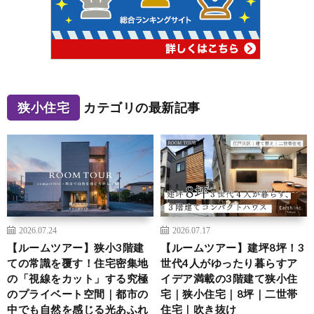
狭小住宅
カテゴリの最新記事
2026.07.24
2026.07.17
【ルームツアー】狭小3階建
【ルームツアー】建坪8坪！3
ての常識を覆す！住宅密集地
世代4人がゆったり暮らすア
の「視線をカット」する究極
イデア満載の3階建て狭小住
のプライベート空間｜都市の
宅｜狭小住宅｜8坪｜二世帯
中でも自然を感じる光あふれ
住宅｜吹き抜け