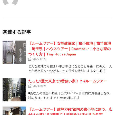
関連する記事
【ルームツアー】女性建築家｜狭小敷地｜旗竿敷地
｜埼玉県｜ハウスツアー｜Roomtour｜小さな家の
つくり方｜Tiny House Japan
2025.12.27
どんな敷地でも住まい手が幸せになることを第一に考え、 人
と自然と家をつなげることで日常を特別にする女 […][…]
たった3畳の東京で1番狭い家！？ #ルームツアー
2023.09.21
■あなたの理想不動産｜公式LINE 2ヶ月以内にお引越しを検
討の方はこちらまで！ https://l […][…]
【ルームツアー】建坪7坪!?都内の狭小地に建つ、広
がりを感じる3階建て｜延床約21坪の注文住宅