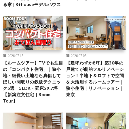
る家 | R+houseモデルハウス
2026.07.15
2026.07.05
【ルームツアー】TVでも注目
【建坪わずか8坪】築30年の
の「コンパクト住宅」｜狭小
戸建てが劇的フルリノベーシ
地・細長い土地なら真似して
ョン！半地下＆ロフトで空間
ほしい間取りの鉄板テクニッ
を大活用するルームツアー｜
ク5選｜5LDK・延床29.7坪
狭小住宅｜リノベーション｜
【新築注文住宅｜Room
東京
Tour】