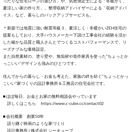
ったりな住宅ローンの選び方」や、気密測定士による「冬暖かく、
夏涼しい家の作り方」。整理収納アドバイザーによる「収納アドバ
イス」など、暮らしのバックアップサービスも。
＊新築では地震に強い耐震等級３、夏涼しく・冬暖かいZEH住宅の
提案もしており、大手ハウスメーカー下請け工事会社の経験を活か
した確かな品質と職人さんとでつくるコストパフォーマンスで、リ
ーズナブルな価格設定。
また自然素材の、塗り壁や、無垢材や造作家具を使った”ちょっとか
っこいい”デザインも強みのひとつです。
住んでからの暮らし・お金も考えた、家族の絆を紡ぐ“ちょっとかっ
こいい”家づくりの設計事務所＆工務店の住宅会社です。
■ ほぼ毎日、お金とお家の無料相談会やっています
詳しくはこちら https://www.c-cube.cc/contact02
■ 会社概要 創業50年
語り継ぐ映画のような家づくり
設計事務所 / 株式会社 シーキューブ