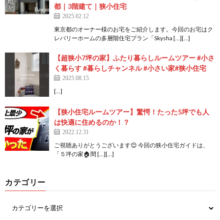
都｜3階建て｜狭小住宅
2025.02.12
東京都のオーナー様のお宅をご紹介します。今回のお宅はク
レバリーホームの多層階住宅プラン「Skysha […][…]
【超狭小7坪の家】ふたり暮らしルームツアー #小さ
く暮らす #暮らしチャンネル #小さい家#狭小住宅
2025.08.15
[…]
【狭小住宅ルームツアー】驚愕！たった5坪でも人
は快適に住めるのか！？
2022.12.31
ご視聴ありがとうございます😊 今回の狭小住宅ガイドは、
「５坪の家🏠間 […][…]
カテゴリー