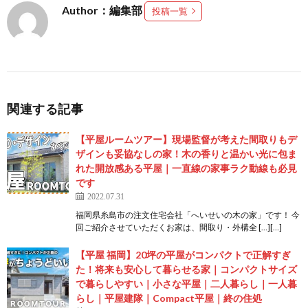
Author：編集部
投稿一覧
関連する記事
【平屋ルームツアー】現場監督が考えた間取りもデ
ザインも妥協なしの家！木の香りと温かい光に包ま
れた開放感ある平屋｜一直線の家事ラク動線も必見
です
2022.07.31
福岡県糸島市の注文住宅会社「へいせいの木の家」です！ 今
回ご紹介させていただくお家は、間取り・外構全 […][…]
【平屋 福岡】20坪の平屋がコンパクトで正解すぎ
た！将来も安心して暮らせる家｜コンパクトサイズ
で暮らしやすい｜小さな平屋｜二人暮らし｜一人暮
らし｜平屋建隊｜Compact平屋｜終の住処