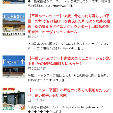
◆『桧家住宅 シアーズホーム』公式アカウントです。 桧家住
宅の詳細はこちら https://ww […][…]
【平屋ルームツアー】58歳、母とふたり暮らしの平
屋｜27坪でも21帖LDKを実現した和モダンな終の棲
家｜孫の集まるダイニングカウンター｜山口県の住
宅会社｜オーヴィジョンホーム
2026.07.24
▼山口県でのお家づくりならエストラスト・オーヴィジョン
ホームにご相談ください https://st- […][…]
【平屋 ルームツアー】家族のコミュニケーション急
上昇↑その秘訣は間取りにあった！
2022.07.17
平屋 ルームツアー 詳細はこちら↓ ★この動画に関するお問い
合わせはコチラ★ ➡ ht […][…]
【ローコスト平屋】25坪なのに広くて収納もたっぷ
り！使い勝手が良いお家
2024.09.27
▽楽ちん住宅ホームページ https://rakuchin-jutaku.com/
◆◇◆◇◆◇◆◇ […][…]