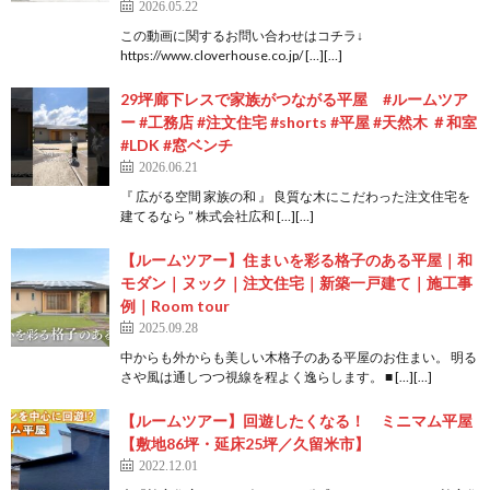
2026.05.22
この動画に関するお問い合わせはコチラ↓
https://www.cloverhouse.co.jp/ […][…]
29坪廊下レスで家族がつながる平屋 #ルームツア
ー #工務店 #注文住宅 #shorts #平屋 #天然木 ＃和室
#LDK #窓ベンチ
2026.06.21
『 広がる空間 家族の和 』 良質な木にこだわった注文住宅を
建てるなら ” 株式会社広和 […][…]
【ルームツアー】住まいを彩る格子のある平屋｜和
モダン｜ヌック｜注文住宅｜新築一戸建て｜施工事
例｜Room tour
2025.09.28
中からも外からも美しい木格子のある平屋のお住まい。 明る
さや風は通しつつ視線を程よく逸らします。 ■ […][…]
【ルームツアー】回遊したくなる！ ミニマム平屋
【敷地86坪・延床25坪／久留米市】
2022.12.01