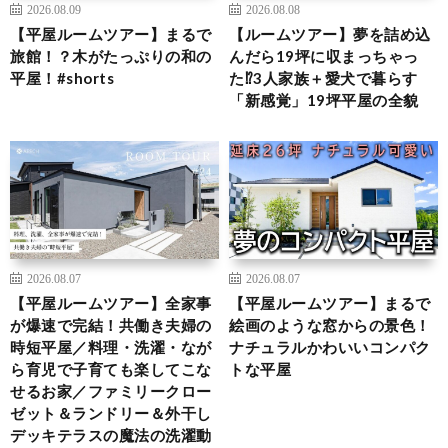
2026.08.09
2026.08.08
【平屋ルームツアー】まるで
【ルームツアー】夢を詰め込
旅館！？木がたっぷりの和の
んだら19坪に収まっちゃっ
平屋！#shorts
た⁉︎3人家族＋愛犬で暮らす
「新感覚」19坪平屋の全貌
2026.08.07
2026.08.07
【平屋ルームツアー】全家事
【平屋ルームツアー】まるで
が爆速で完結！共働き夫婦の
絵画のような窓からの景色！
時短平屋／料理・洗濯・なが
ナチュラルかわいいコンパク
ら育児で子育ても楽してこな
トな平屋
せるお家／ファミリークロー
ゼット＆ランドリー＆外干し
デッキテラスの魔法の洗濯動