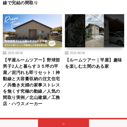
線で完結の間取り
2026.08.06
2026.08.06
【平屋ルームツアー】野球部
【ルームツアー｜平屋】趣味
男子2人と暮らす３５坪の平
を楽しむ土間のある家
屋／泥汚れも即リセット！神
動線と大容量収納の注文住宅
／共働き夫婦の家事ストレス
を無くす究極の動線／人気の
間取り実例／北山建築／工務
店・ハウスメーカー