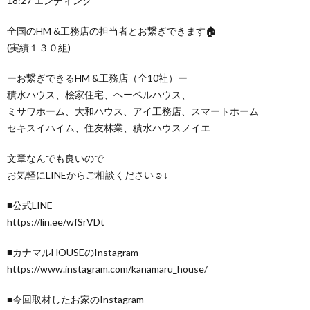
18:27 エンディング
全国のHM &工務店の担当者とお繋ぎできます🏠
(実績１３０組)
ーお繋ぎできるHM &工務店（全10社）ー
積水ハウス、桧家住宅、ヘーベルハウス、
ミサワホーム、大和ハウス、アイ工務店、スマートホーム
セキスイハイム、住友林業、積水ハウスノイエ
文章なんでも良いので
お気軽にLINEからご相談ください☺️↓
■公式LINE
https://lin.ee/wfSrVDt
■カナマルHOUSEのInstagram
https://www.instagram.com/kanamaru_house/
■今回取材したお家のInstagram