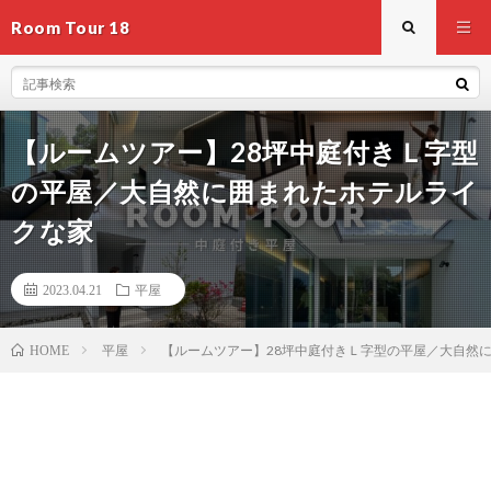
Room Tour 18
【ルームツアー】28坪中庭付きＬ字型
の平屋／大自然に囲まれたホテルライ
クな家
2023.04.21
平屋
平屋
【ルームツアー】28坪中庭付きＬ字型の平屋／大自然
HOME