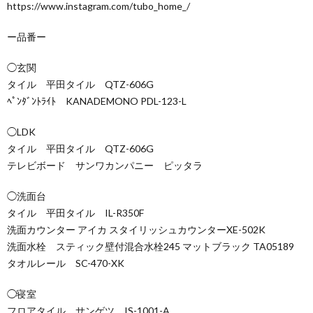
https://www.instagram.com/tubo_home_/
ー品番ー
◯玄関
タイル 平田タイル QTZ-606G
ﾍﾟﾝﾀﾞﾝﾄﾗｲﾄ KANADEMONO PDL-123-L
◯LDK
タイル 平田タイル QTZ-606G
テレビボード サンワカンパニー ピッタラ
◯洗面台
タイル 平田タイル IL-R350F
洗面カウンター アイカ スタイリッシュカウンターXE-502K
洗面水栓 スティック壁付混合水栓245 マットブラック TA05189
タオルレール SC-470-XK
◯寝室
フロアタイル サンゲツ IS-1001-A