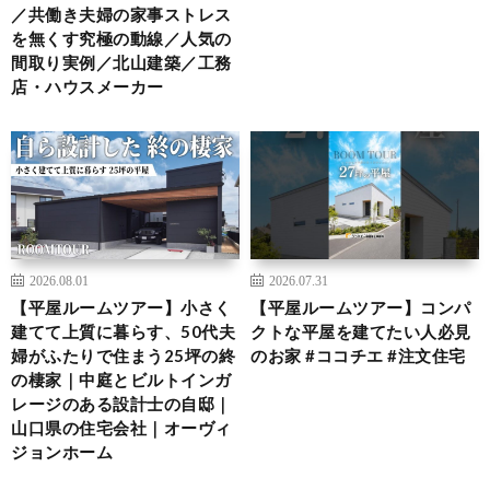
／共働き夫婦の家事ストレス
を無くす究極の動線／人気の
間取り実例／北山建築／工務
店・ハウスメーカー
2026.08.01
2026.07.31
【平屋ルームツアー】小さく
【平屋ルームツアー】コンパ
建てて上質に暮らす、50代夫
クトな平屋を建てたい人必見
婦がふたりで住まう25坪の終
のお家 #ココチエ #注文住宅
の棲家｜中庭とビルトインガ
レージのある設計士の自邸｜
山口県の住宅会社｜オーヴィ
ジョンホーム