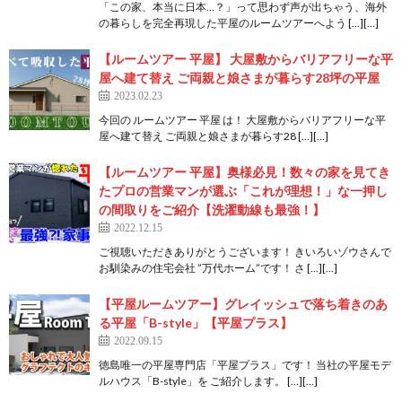
「この家、本当に日本…？」って思わず声が出ちゃう、海外
の暮らしを完全再現した平屋のルームツアーへよう […][…]
【ルームツアー 平屋】 大屋敷からバリアフリーな平
屋へ建て替え ご両親と娘さまが暮らす28坪の平屋
2023.02.23
今回の ルームツアー 平屋 は！ 大屋敷からバリアフリーな平
屋へ建て替え ご両親と娘さまが暮らす28 […][…]
【ルームツアー 平屋】奥様必見！数々の家を見てき
たプロの営業マンが選ぶ「これが理想！」な一押し
の間取りをご紹介【洗濯動線も最強！】
2022.12.15
ご視聴いただきありがとうございます！ きいろいゾウさんで
お馴染みの住宅会社 ”万代ホーム”です！ さ […][…]
【平屋ルームツアー】グレイッシュで落ち着きのあ
る平屋「B-style」【平屋プラス】
2022.09.15
徳島唯一の平屋専門店「平屋プラス」です！ 当社の平屋モデ
ルハウス「B-style」を ご紹介します。 […][…]