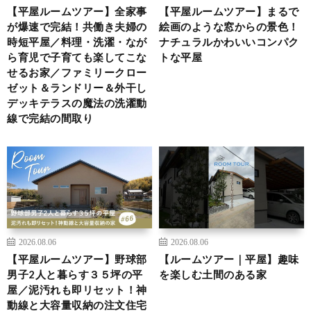
【平屋ルームツアー】全家事
【平屋ルームツアー】まるで
が爆速で完結！共働き夫婦の
絵画のような窓からの景色！
時短平屋／料理・洗濯・なが
ナチュラルかわいいコンパク
ら育児で子育ても楽してこな
トな平屋
せるお家／ファミリークロー
ゼット＆ランドリー＆外干し
デッキテラスの魔法の洗濯動
線で完結の間取り
2026.08.06
2026.08.06
【平屋ルームツアー】野球部
【ルームツアー｜平屋】趣味
男子2人と暮らす３５坪の平
を楽しむ土間のある家
屋／泥汚れも即リセット！神
動線と大容量収納の注文住宅