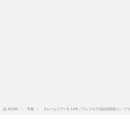
平屋
【ルームツアー】51坪／ワンフロア完結型間取り／プラ
HOME