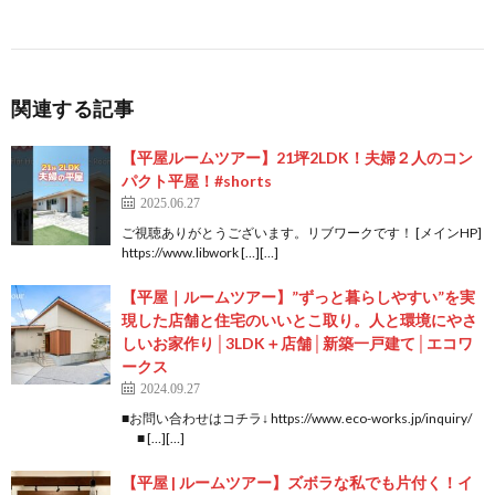
関連する記事
【平屋ルームツアー】21坪2LDK！夫婦２人のコン
パクト平屋！#shorts
2025.06.27
ご視聴ありがとうございます。リブワークです！ [メインHP]
https://www.libwork […][…]
【平屋｜ルームツアー】”ずっと暮らしやすい”を実
現した店舗と住宅のいいとこ取り。人と環境にやさ
しいお家作り│3LDK＋店舗│新築一戸建て│エコワ
ークス
2024.09.27
■お問い合わせはコチラ↓ https://www.eco-works.jp/inquiry/
■ […][…]
【平屋 | ルームツアー】ズボラな私でも片付く！イ