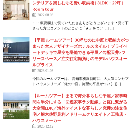
ンテリアを楽しむゆる賢い収納術 | 3LDK・29坪 |
Room tour
2022.08.03
‥‥ 概要欄まで見ていただきありがとうございます!! 見て下
さった方はコメントのどこかに「★」をつけ […][…]
【平屋 ルームツアー】30坪なのに中庭と収納力がつ
まった大人デザイナーズホテルスタイル！プライベ
ートデッキで星空を堪能できる平屋／勾配天井×フ
リースペース／注文住宅顔負けのモデルハウスオー
ルプライス
2023.01.03
今回のルームツアーは、 高知市横浜新町に、大人気コンセプ
トハウスシリーズ「俺の中庭」待望の平屋がつい […][…]
【ルームツアー】まるで海外暮らしな平屋／家事時
間を半分にする「回遊家事ラク動線」と庭に繋がる
大空間LDK／海外テイストな暮らし／究極の注文住
宅／栃木佐野足利／ドリームクリエイト／工務店・
ハウスメーカー
2025.12.12