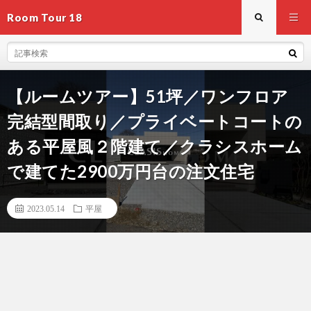
Room Tour 18
【ルームツアー】51坪／ワンフロア
完結型間取り／プライベートコートの
ある平屋風２階建て／クラシスホーム
で建てた2900万円台の注文住宅
2023.05.14
平屋