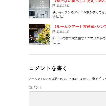
【持たない暮らし】あえて選ん
2020.05.22
狭いキッチンをアイテム数が多くても
チ […][…]
【ルームツアー】古民家×シン
2021.11.27
築85年の古民家に住むミニマリスト
[…][…]
コメントを書く
※
が付い
メールアドレスが公開されることはありません。
コメント