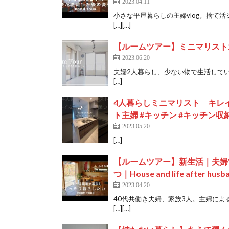
2023.04.11
小さな平屋暮らしの主婦vlog。捨て
[…][…]
【ルームツアー】ミニマリスト
2023.06.20
夫婦2人暮らし、少ない物で生活している
[…]
4人暮らしミニマリスト キレイ
ト主婦 #キッチン #キッチン収納
2023.05.20
[…]
【ルームツアー】新生活｜夫婦
つ｜House and life aft
2023.04.20
40代共働き夫婦、家族3人。主婦に
[…][…]