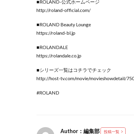
■ROLAND-公式ホームページ
http://roland-official.com/
■ROLAND Beauty Lounge
https://roland-bl.jp
■ROLANDALE
https://rolandale.co.jp
■シリーズ一覧はコチラでチェック
http://host-tv.com/movie/movieshowdetail/75
#ROLAND
Author：編集部
投稿一覧