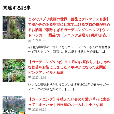
関連する記事
まるでジブリ映画の世界！薔薇とクレマチスも素朴
で温かみのある空間に仕立て上げるプロの技が拝め
るお洒落で素敵すぎるガーデニングショップ | ウッ
ドペッカー | 園芸/ガーデニング店巡り| 兵庫/加古川
2024.05.26
今日は兵庫県の加古川にあるウッドペッカーさんにお邪魔さ
せて頂きました。 到着し、￼お庭を拝見した瞬間 […][…]
【ガーデニングVlog】１１月のお庭作り／おしゃれ
な秋苗をお迎えしました／華やかになった玄関前／
ピンクアナベルと秋庭
2025.11.01
いつもご視聴ありがとうございます🌸 2021年の春からガー
デニングの投稿を始めて、 […][…]
【ガーデニング】今植えたい春の可愛い草花に出会
ってしまった❤️｜宿根草のお手入れ｜小さな庭
2026.03.20