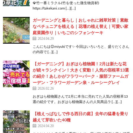
💎竹一番ミラクル(竹を使った微生物資材)
https://takekani.com […][…]
ガーデニングと暮らし｜おしゃれに雑草対策｜素敵
なペチュニアを植える｜花壇の植え替え｜可愛い家
庭菜園作り｜いちごのシフォンケーキ
2024.04.29
こんにちは😊miyukiです✨ 今回はいろいろと、盛りだくさん
の内容で […][…]
【ガーデニング】おぎはら植物園！2月は新たな花
が続々ランクイン！大きく変動！人気の宿根草13選
の紹介！あしかがフラワーパーク・服部ファームガ
ーデン・フラワーガーデン泉・ルーシーグレイ
2026.02.26
おぎはら植物園さんで2月に本当に売れてた人気の宿根草13
選の紹介です。おぎはら植物園さんの人気商品ラ […][…]
【植えっぱなしで作る西日の庭】去年の猛暑を乗り
越えて芽吹いた40種
2024.04.20