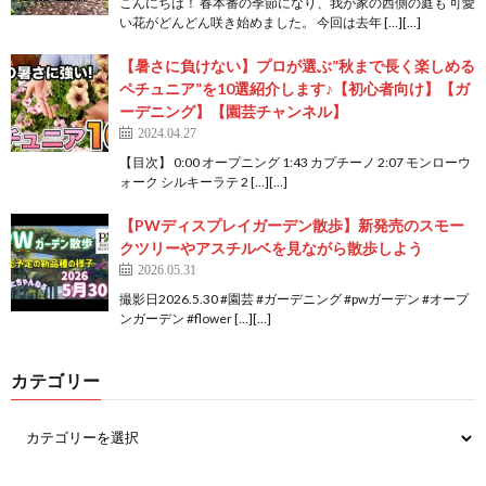
こんにちは！ 春本番の季節になり、我が家の西側の庭も 可愛
い花がどんどん咲き始めました。 今回は去年 […][…]
【暑さに負けない】プロが選ぶ”秋まで長く楽しめる
ペチュニア”を10選紹介します♪【初心者向け】【ガ
ーデニング】【園芸チャンネル】
2024.04.27
【目次】 0:00 オープニング 1:43 カプチーノ 2:07 モンローウ
ォーク シルキーラテ 2 […][…]
【PWディスプレイガーデン散歩】新発売のスモー
クツリーやアスチルベを見ながら散歩しよう
2026.05.31
撮影日2026.5.30 #園芸 #ガーデニング #pwガーデン #オープ
ンガーデン #flower […][…]
カテゴリー