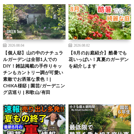
2026.08.04
2026.08.02
【個人邸】山の中のナチュラ
【8月のお庭紹介】酷暑でも
ルガーデンは全部1人での
花いっぱい！真夏のガーデン
DIY！雑誌掲載の手作りキッ
を紹介します
チンもカントリー調が可愛い
素敵でお洒落な景色！|
CHIKA様邸 | 園芸/ガーデニン
グ店巡り | 和歌山/有田